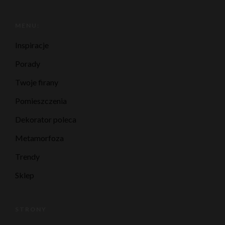
MENU:
Inspiracje
Porady
Twoje firany
Pomieszczenia
Dekorator poleca
Metamorfoza
Trendy
Sklep
STRONY