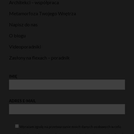
Architekci – współpraca
Metamorfoza Twojego Wnętrza
Napisz do nas
O blogu
Videoporadniki
Zasłony na flexach – poradnik
IMIĘ
ADRES E-MAIL
Wyrażam zgodę na przetwarzanie moich danych osobowych w celu