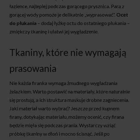
łazience, najlepiej podczas gorącego prysznica. Para z
gorącej wody pomoże je delikatnie „wyprasować”.
Ocet
do płukania
– dodaj łyżkę octu do ostatniego płukania –
zmiękczy tkaninę i ułatwi jej wygładzenie.
Tkaniny, które nie wymagają
prasowania
Nie każda firanka wymaga żmudnego wygładzania
żelazkiem. Warto postawić na materiały, które naturalnie
się prostują, a ich struktura maskuje drobne zagniecenia.
Jaki materiał warto wybrać? Jeszcze przed kupnem
firany, dotykając materiału, możemy ocenić, czy firana
będzie mięła się podczas prania. Wystarczy wziąć
próbkę tkaniny w dłoń i mocno ścisnąć. Jeśli po