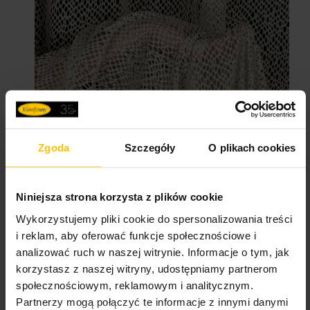
Zgoda
Szczegóły
O plikach cookies
Niniejsza strona korzysta z plików cookie
Wykorzystujemy pliki cookie do spersonalizowania treści
Więcej podpowiedzi w tym temacie znajdziesz we
i reklam, aby oferować funkcje społecznościowe i
wpisie:
Jakich firanek nie trzeba prasować?
analizować ruch w naszej witrynie. Informacje o tym, jak
Jak prać firanki, żeby nie
korzystasz z naszej witryny, udostępniamy partnerom
społecznościowym, reklamowym i analitycznym.
prasować?
Partnerzy mogą połączyć te informacje z innymi danymi