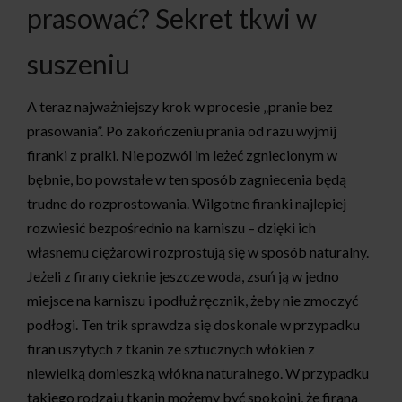
prasować? Sekret tkwi w
suszeniu
A teraz najważniejszy krok w procesie „pranie bez
prasowania”. Po zakończeniu prania od razu wyjmij
firanki z pralki. Nie pozwól im leżeć zgniecionym w
bębnie, bo powstałe w ten sposób zagniecenia będą
trudne do rozprostowania. Wilgotne firanki najlepiej
rozwiesić bezpośrednio na karniszu – dzięki ich
własnemu ciężarowi rozprostują się w sposób naturalny.
Jeżeli z firany cieknie jeszcze woda, zsuń ją w jedno
miejsce na karniszu i podłuż ręcznik, żeby nie zmoczyć
podłogi. Ten trik sprawdza się doskonale w przypadku
firan uszytych z tkanin ze sztucznych włókien z
niewielką domieszką włókna naturalnego. W przypadku
takiego rodzaju tkanin możemy być spokojni, że firana