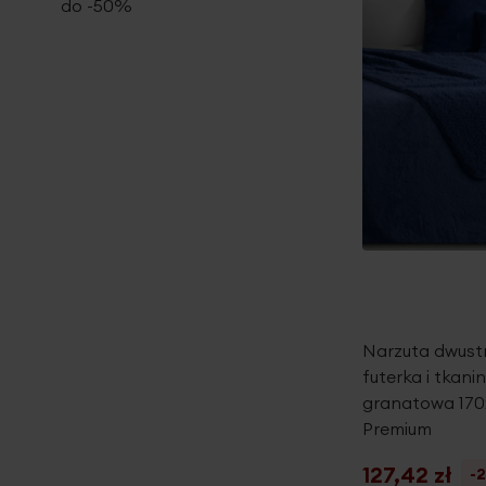
do -50%
Narzuta dwust
futerka i tkan
granatowa 170
Premium
127,42 zł
-