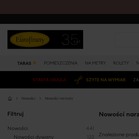
☀
POMIESZCZENIA
NA METRY
ROLETY
TARAS
STREFA OKAZJI
SZYTE NA WYMIAR
ZA
Nowości
Nowości narzuty
Filtruj
Nowości nar
produkty
Nowości
441
Znalezione produ
produkty
Nowości dywany
122