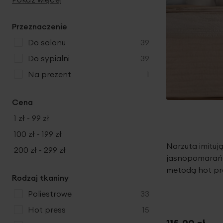
y
d
t
o
k
u
y
d
t
k
Przeznaczenie
u
t
k
produkty
do salonu
39
y
t
produkty
do sypialni
39
y
produkt
na prezent
1
Cena
1 zł
-
99 zł
100 zł
-
199 zł
Narzuta imituj
200 zł
-
299 zł
jasnopomarań
metodą hot pr
Rodzaj tkaniny
produkty
poliestrowe
33
produkty
hot press
15