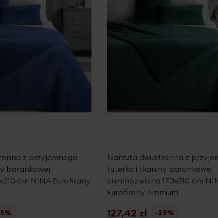
ronna z przyjemnego
Narzuta dwustronna z przyj
iny barankowej
futerka i tkaniny barankowej
x210 cm NINA Eurofirany
ciemnozielona 170x210 cm NI
Eurofirany Premium
127,42 zł
25%
-25%