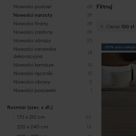
produkty
Filtruj
Nowości pościel
68
produkty
Nowości narzuty
39
produkty
Nowości firany
38
Cena
100 zł
produkty
Nowości zasłony
29
produkty
Nowości obrazy
23
-20% przy zakupa
Nowości ceramika
produkty
18
dekoracyjna
produkty
Nowości karnisze
13
produkty
Nowości ręczniki
12
produkty
Nowości obrusy
11
produkt
Nowości poszewki
1
Rozmiar (szer. x dł.)
produkty
170 x 210 cm
22
produkty
220 x 240 cm
13