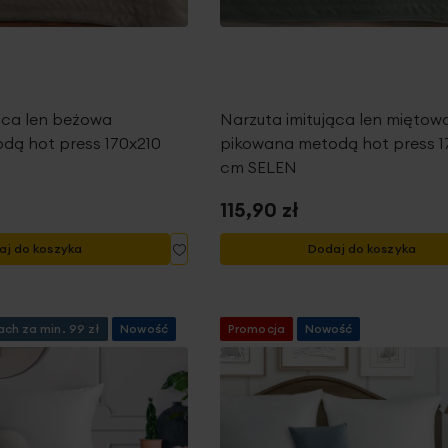
ąca len beżowa
Narzuta imitująca len miętow
dą hot press 170x210
pikowana metodą hot press 1
cm SELEN
115,90 zł
Dodaj
aj do koszyka
Dodaj do koszyka
do
listy
życzeń
ch za min. 99 zł
Nowość
Promocja
Nowość