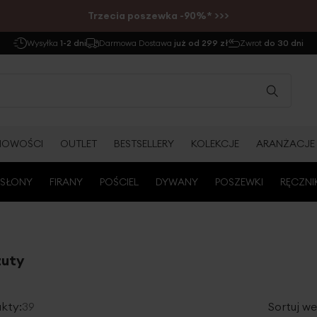
Trzecia poszewka -90%* >>>
Wysyłka
1-2 dni
Darmowa Dostawa
już od 299 zł
Zwrot
do 30 dni
NOWOŚCI
OUTLET
BESTSELLERY
KOLEKCJE
ARANŻACJE
SŁONY
FIRANY
POŚCIEL
DYWANY
POSZEWKI
RĘCZNI
zuty
kty:
39
Sortuj we