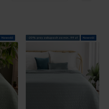
Nowość
-20% przy zakupach za min. 99 zł
Nowość