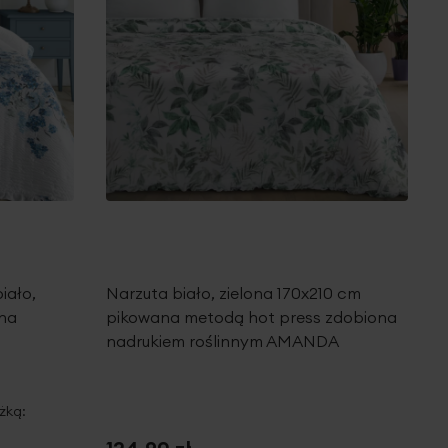
iało,
Narzuta biało, zielona 170x210 cm
ona
pikowana metodą hot press zdobiona
nadrukiem roślinnym AMANDA
żką: