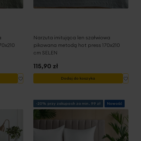
a
Narzuta imitująca len szałwiowa
70x210
pikowana metodą hot press 170x210
cm SELEN
115,90 zł
Dodaj
Dodaj
Dodaj do koszyka
do
do
listy
listy
życzeń
życze
-20% przy zakupach za min. 99 zł
Nowość