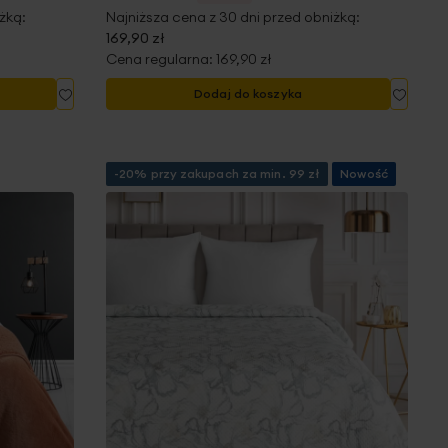
żką:
Najniższa cena z 30 dni przed obniżką:
169,90 zł
Cena regularna:
169,90 zł
Dodaj
Dodaj
Dodaj do koszyka
do
do
listy
listy
życzeń
życze
-20% przy zakupach za min. 99 zł
Nowość