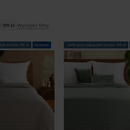
-
199 zł
Wyczyść filtry
ch za min. 99 zł
Nowość
-20% przy zakupach za min. 99 zł