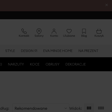
×
Kontakt
Salony
Konto
Ulubione
Blog
Koszyk
STYLE
DESIGN 91
EVA MINGE HOME
NA PREZENT
KI
NARZUTY
KOCE
OBRUSY
DEKORACJE
dług:
Widok: