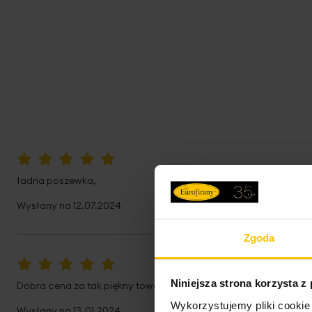
100%
ładna poszewka,
Wysłany na
12.07.2024
Zgoda
100%
Niniejsza strona korzysta z
Dobra cena za tak piękny towar...
Wykorzystujemy pliki cookie 
Wysłany na
13.01.2024