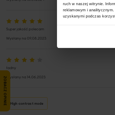
ruch w naszej witrynie. Inf
reklamowym i analitycznym. 
uzyskanymi podczas korzysta
100%
Super jakość polecam
Wysłany na
09.08.2023
80%
ładny
Wysłany na
14.06.2023
ZOBACZ OPINIE
High-contrast mode