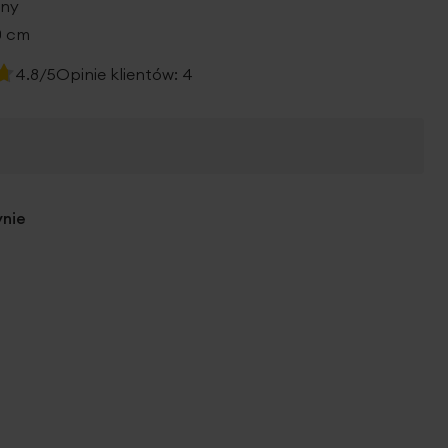
rny
0 cm
4.8/5
Opinie klientów:
4
ynie