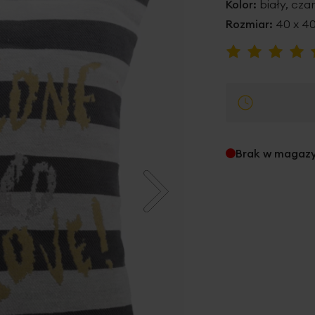
Kolor:
biały, cza
Rozmiar:
40 x 4
Ocena:
95
100
% of
Brak w magaz