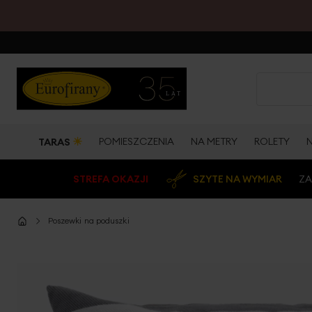
☀
POMIESZCZENIA
NA METRY
ROLETY
TARAS
STREFA OKAZJI
SZYTE NA WYMIAR
ZA
Poszewki na poduszki
Przejdź
na
koniec