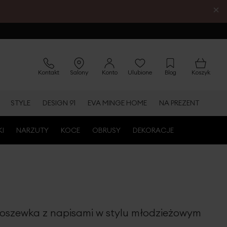
×
Kontakt
Salony
Konto
Ulubione
Blog
Koszyk
STYLE
DESIGN 91
EVA MINGE HOME
NA PREZENT
KI
NARZUTY
KOCE
OBRUSY
DEKORACJE
szewka z napisami w stylu młodzieżowym