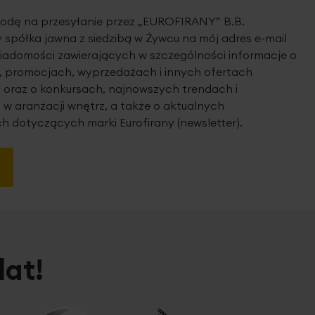
dę na przesyłanie przez „EUROFIRANY” B.B.
spółka jawna z siedzibą w Żywcu na mój adres e-mail
iadomości zawierających w szczególności informacje o
 promocjach, wyprzedażach i innych ofertach
 oraz o konkursach, najnowszych trendach i
 w aranżacji wnętrz, a także o aktualnych
h dotyczących marki Eurofirany (newsletter).
lat!