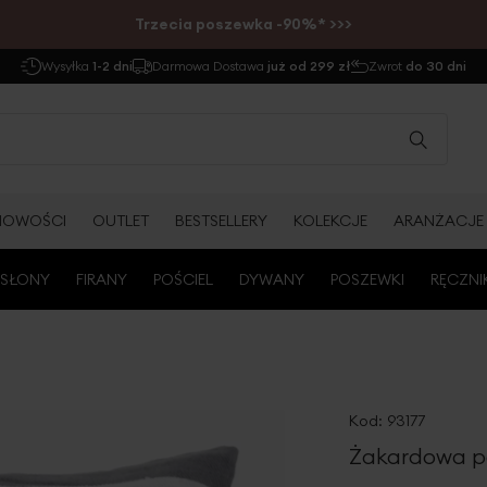
Trzecia poszewka -90%* >>>
Wysyłka
1-2 dni
Darmowa Dostawa
już od 299 zł
Zwrot
do 30 dni
NOWOŚCI
OUTLET
BESTSELLERY
KOLEKCJE
ARANŻACJE
SŁONY
FIRANY
POŚCIEL
DYWANY
POSZEWKI
RĘCZNI
Kod:
93177
Żakardowa po