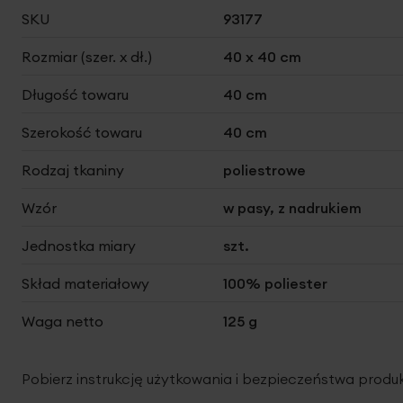
Więcej
SKU
93177
informacji
Rozmiar (szer. x dł.)
40 x 40 cm
Długość towaru
40 cm
Szerokość towaru
40 cm
Rodzaj tkaniny
poliestrowe
Wzór
w pasy, z nadrukiem
Jednostka miary
szt.
Skład materiałowy
100% poliester
Waga netto
125 g
Pobierz instrukcję użytkowania i bezpieczeństwa produ