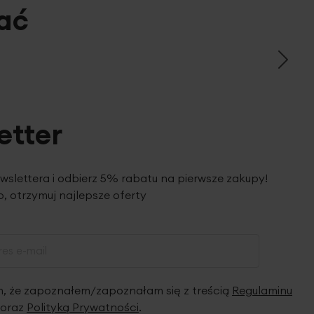
ać
etter
ewslettera i odbierz 5% rabatu na pierwsze zakupy!
, otrzymuj najlepsze oferty
 że zapoznałem/zapoznałam się z treścią
Regulaminu
oraz
Polityką Prywatności
.