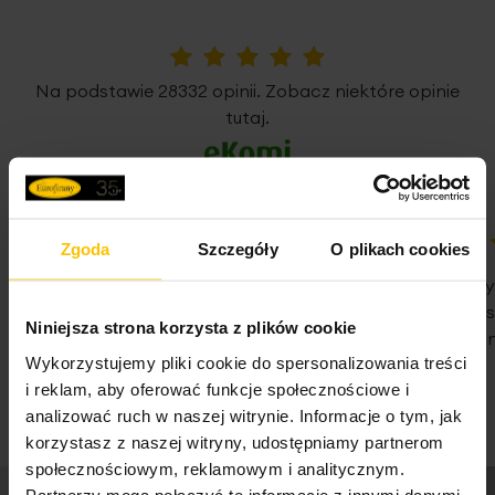
5%
Na podstawie 28332 opinii. Zobacz niektóre opinie
tutaj.
Zgoda
Szczegóły
O plikach cookies
100%
100%
WSZYSTKO SPRAWNIE SZYBKA
Nie pierwsz
DOSTAWA POLECAM
Państwa Je
Niniejsza strona korzysta z plików cookie
Nie traćcie 
07-08-2026
Wykorzystujemy pliki cookie do spersonalizowania treści
07-08-2026
i reklam, aby oferować funkcje społecznościowe i
analizować ruch w naszej witrynie. Informacje o tym, jak
korzystasz z naszej witryny, udostępniamy partnerom
społecznościowym, reklamowym i analitycznym.
Partnerzy mogą połączyć te informacje z innymi danymi