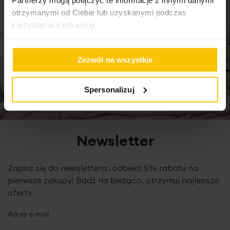
otrzymanymi od Ciebie lub uzyskanymi podczas
korzystania z ich usług.
Zezwól na wszystkie
Spersonalizuj
Newsletter
Zapisz się do newslettera i odbierz 5% rabatu na
pierwsze zakupy! Bądź na bieżąco, otrzymuj najlepsze
oferty
Adres e-mail