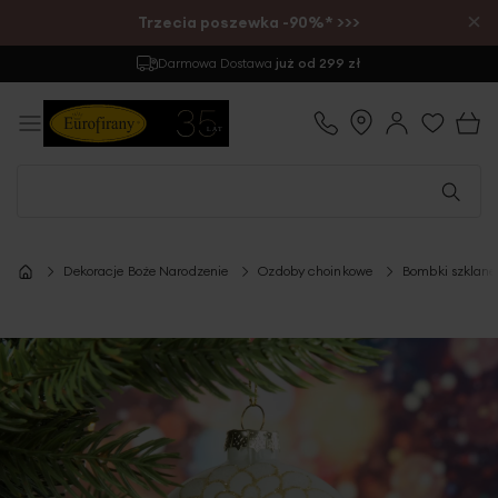
×
Trzecia poszewka -90%* >>>
Darmowa Dostawa
już od 299 zł
Dekoracje Boże Narodzenie
Ozdoby choinkowe
Bombki szklane
Przejdź
na
koniec
galerii