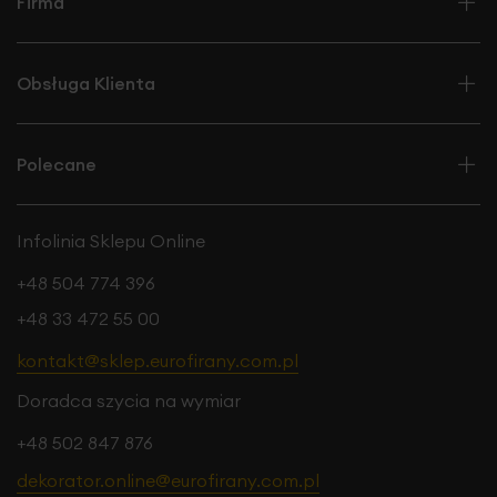
Firma
Obsługa Klienta
Polecane
Infolinia Sklepu Online
+48 504 774 396
+48 33 472 55 00
kontakt@sklep.eurofirany.com.pl
Doradca szycia na wymiar
+48 502 847 876
dekorator.online@eurofirany.com.pl