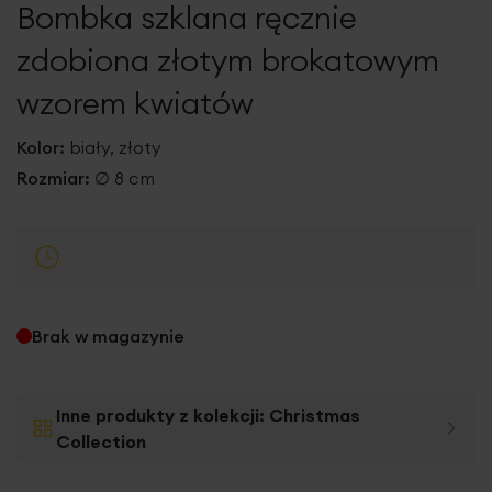
Bombka szklana ręcznie
galerii
zdobiona złotym brokatowym
wzorem kwiatów
Kolor:
biały, złoty
Rozmiar:
∅ 8 cm
Brak w magazynie
Inne produkty z kolekcji:
Christmas
Collection