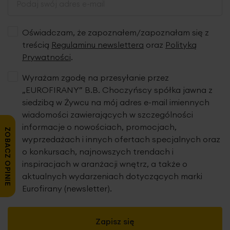
Oświadczam, że zapoznałem/zapoznałam się z
treścią
Regulaminu newslettera
oraz
Polityką
Prywatności
.
Wyrażam zgodę na przesyłanie przez
„EUROFIRANY” B.B. Choczyńscy spółka jawna z
siedzibą w Żywcu na mój adres e-mail imiennych
wiadomości zawierających w szczególności
informacje o nowościach, promocjach,
ZOBACZ OPINIE
wyprzedażach i innych ofertach specjalnych oraz
o konkursach, najnowszych trendach i
inspiracjach w aranżacji wnętrz, a także o
aktualnych wydarzeniach dotyczących marki
Eurofirany (newsletter).
Zapisz się