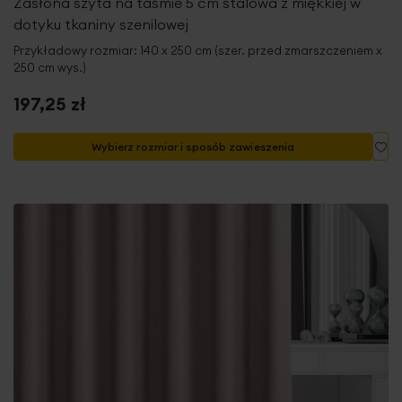
Zasłona szyta na taśmie 5 cm stalowa z miękkiej w
dotyku tkaniny szenilowej
Przykładowy rozmiar: 140 x 250 cm (szer. przed zmarszczeniem x
250 cm wys.)
197,25 zł
Do
Wybierz rozmiar i sposób zawieszenia