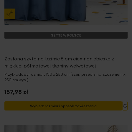
SZYTE W POLSCE
Zasłona szyta na taśmie 5 cm ciemnoniebieska z
miękkiej półmatowej tkaniny welwetowej
Przykładowy rozmiar: 130 x 250 cm (szer. przed zmarszczeniem x
250 cm wys.)
157,98 zł
Do
Wybierz rozmiar i sposób zawieszenia