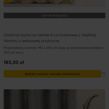
SZYTE W POLSCE
Zasłona szyta na taśmie 5 cm kremowa z miękkiej
tkaniny o welurowej strukturze
Przykładowy rozmiar: 140 x 250 cm (szer. przed zmarszczeniem x
250 cm wys.)
183,30 zł
Do
Wybierz rozmiar i sposób zawieszenia