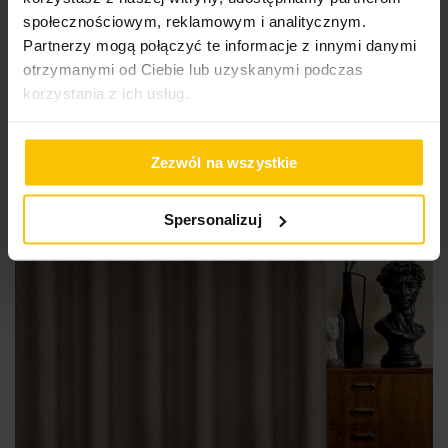
250 cm wys.)
społecznościowym, reklamowym i analitycznym.
Partnerzy mogą połączyć te informacje z innymi danymi
169,20 zł
otrzymanymi od Ciebie lub uzyskanymi podczas
korzystania z ich usług.
Do
Wybierz rozmiar i sposób zawieszenia
Zezwól na wszystkie
Spersonalizuj