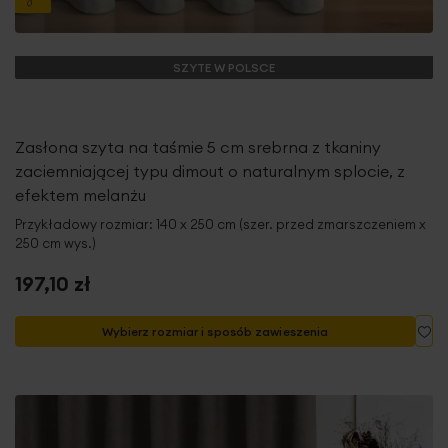
SZYTE W POLSCE
Zasłona szyta na taśmie 5 cm srebrna z tkaniny
zaciemniającej typu dimout o naturalnym splocie, z
efektem melanżu
Przykładowy rozmiar: 140 x 250 cm (szer. przed zmarszczeniem x
250 cm wys.)
197,10 zł
Do
Wybierz rozmiar i sposób zawieszenia