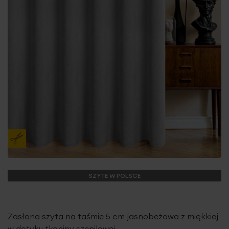
SZYTE W POLSCE
Zasłona szyta na taśmie 5 cm jasnobeżowa z miękkiej
w dotyku tkaniny szenilowej