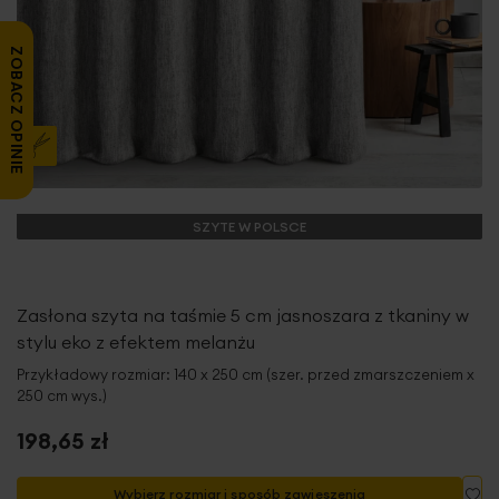
ZOBACZ OPINIE
SZYTE W POLSCE
Zasłona szyta na taśmie 5 cm jasnoszara z tkaniny w
stylu eko z efektem melanżu
Przykładowy rozmiar: 140 x 250 cm (szer. przed zmarszczeniem x
250 cm wys.)
198,65 zł
Do
Wybierz rozmiar i sposób zawieszenia