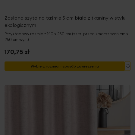
Zasłona szyta na taśmie 5 cm biała z tkaniny w stylu
ekologicznym
Przykładowy rozmiar: 140 x 250 cm (szer. przed zmarszczeniem x
250 cm wys.)
170,75 zł
Do
Wybierz rozmiar i sposób zawieszenia