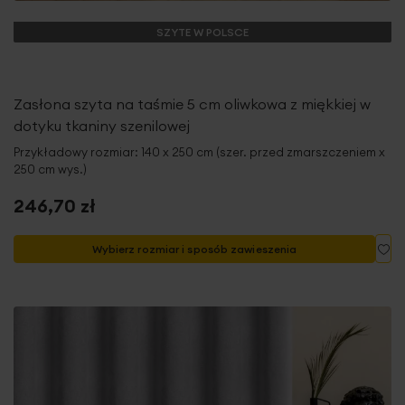
SZYTE W POLSCE
Zasłona szyta na taśmie 5 cm oliwkowa z miękkiej w
dotyku tkaniny szenilowej
Przykładowy rozmiar: 140 x 250 cm (szer. przed zmarszczeniem x
250 cm wys.)
246,70 zł
Do
Wybierz rozmiar i sposób zawieszenia