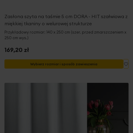
Zasłona szyta na taśmie 5 cm DORA - HIT szałwiowa z
miękkiej tkaniny o welurowej strukturze
Przykładowy rozmiar: 140 x 250 cm (szer. przed zmarszczeniem x
250 cm wys.)
169,20 zł
Do
Wybierz rozmiar i sposób zawieszenia