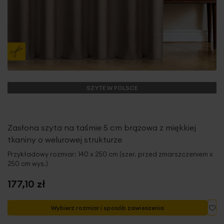
SZYTE W POLSCE
Zasłona szyta na taśmie 5 cm brązowa z miękkiej
tkaniny o welurowej strukturze
Przykładowy rozmiar: 140 x 250 cm (szer. przed zmarszczeniem x
250 cm wys.)
177,10 zł
Do
Wybierz rozmiar i sposób zawieszenia