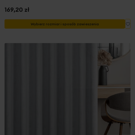
169,20 zł
Do
Wybierz rozmiar i sposób zawieszenia