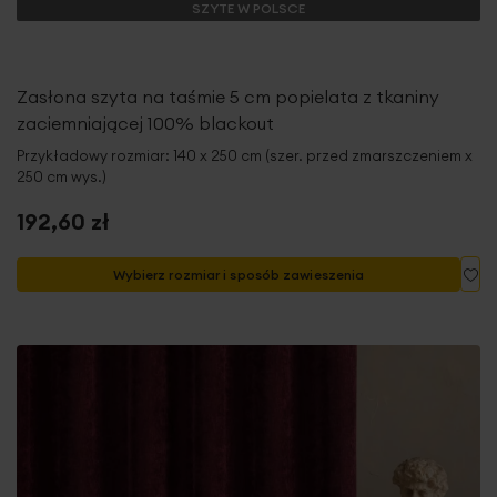
SZYTE W POLSCE
Zasłona szyta na taśmie 5 cm popielata z tkaniny
zaciemniającej 100% blackout
Przykładowy rozmiar: 140 x 250 cm (szer. przed zmarszczeniem x
250 cm wys.)
192,60 zł
Do
Wybierz rozmiar i sposób zawieszenia