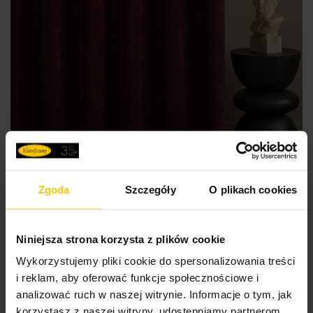
Zgoda
Szczegóły
O plikach cookies
SZYTE W POLSCE
Niniejsza strona korzysta z plików cookie
Wykorzystujemy pliki cookie do spersonalizowania treści
Zasłona szyta na taśmie 5 cm bordowa z tkaniny o
i reklam, aby oferować funkcje społecznościowe i
szenilowej strukturze
analizować ruch w naszej witrynie. Informacje o tym, jak
korzystasz z naszej witryny, udostępniamy partnerom
Przykładowy rozmiar: 140 x 250 cm (szer. przed zmarszczeniem x