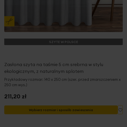
SZYTE W POLSCE
Zasłona szyta na taśmie 5 cm srebrna w stylu
ekologicznym, z naturalnym splotem
Przykładowy rozmiar: 140 x 250 cm (szer. przed zmarszczeniem x
250 cm wys.)
211,20 zł
Do
Wybierz rozmiar i sposób zawieszenia