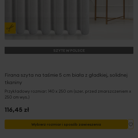
SZYTE W POLSCE
Firana szyta na taśmie 5 cm biała z gładkiej, solidnej
tkaniny
Przykładowy rozmiar: 140 x 250 cm (szer. przed zmarszczeniem x
250 cm wys.)
116,45 zł
Do
Wybierz rozmiar i sposób zawieszenia