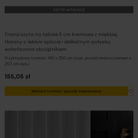
SZYTE W POLSCE
Firana szyta na taśmie 5 cm kremowa z miękkiej
tkaniny o lekkim splocie i delikatnym połysku,
wykończona obciążnikiem
Przykładowy rozmiar: 140 x 250 cm (szer. przed zmarszczeniem x
250 cm wys.)
155,05 zł
Do
Wybierz rozmiar i sposób zawieszenia