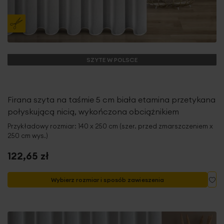
SZYTE W POLSCE
Firana szyta na taśmie 5 cm biała etamina przetykana
połyskującą nicią, wykończona obciążnikiem
Przykładowy rozmiar: 140 x 250 cm (szer. przed zmarszczeniem x
250 cm wys.)
122,65 zł
Do
Wybierz rozmiar i sposób zawieszenia