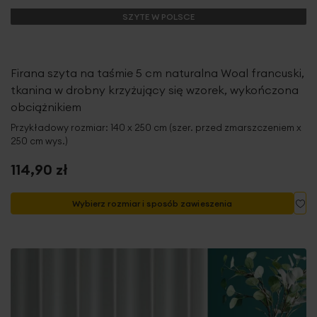
SZYTE W POLSCE
Firana szyta na taśmie 5 cm naturalna Woal francuski,
tkanina w drobny krzyżujący się wzorek, wykończona
obciążnikiem
Przykładowy rozmiar: 140 x 250 cm (szer. przed zmarszczeniem x
250 cm wys.)
114,90 zł
Do
Wybierz rozmiar i sposób zawieszenia