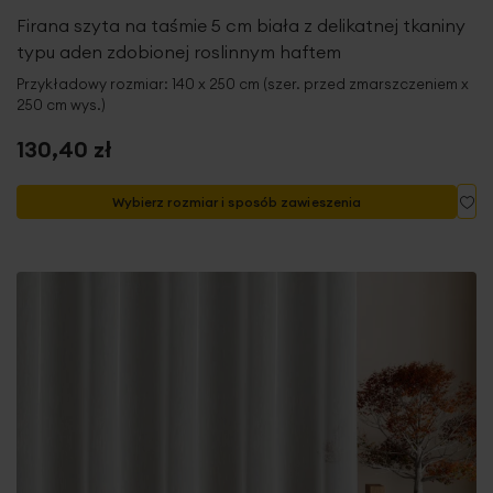
Firana szyta na taśmie 5 cm biała z delikatnej tkaniny
typu aden zdobionej roslinnym haftem
Przykładowy rozmiar: 140 x 250 cm (szer. przed zmarszczeniem x
250 cm wys.)
130,40 zł
Do
Wybierz rozmiar i sposób zawieszenia