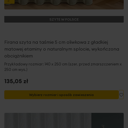
SZYTE W POLSCE
Firana szyta na taśmie 5 cm oliwkowa z gładkiej
matowej etaminy o naturalnym splocie, wykończona
obciążnikiem
Przykładowy rozmiar: 140 x 250 cm (szer. przed zmarszczeniem x
250 cm wys.)
135,05 zł
Do
Wybierz rozmiar i sposób zawieszenia