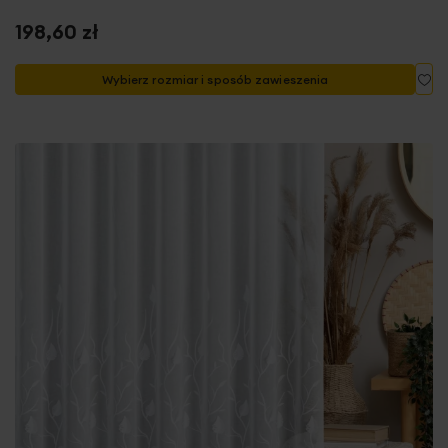
198,60 zł
Do
Wybierz rozmiar i sposób zawieszenia