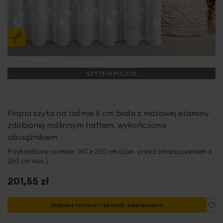
SZYTE W POLSCE
Firana szyta na taśmie 5 cm biała z matowej etaminy
zdobionej roślinnym haftem, wykończona
obciążnikiem
Przykładowy rozmiar: 140 x 250 cm (szer. przed zmarszczeniem x
250 cm wys.)
201,55 zł
Do
Wybierz rozmiar i sposób zawieszenia