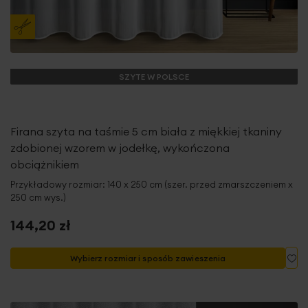
SZYTE W POLSCE
Firana szyta na taśmie 5 cm biała z miękkiej tkaniny
zdobionej wzorem w jodełkę, wykończona
obciążnikiem
Przykładowy rozmiar: 140 x 250 cm (szer. przed zmarszczeniem x
250 cm wys.)
144,20 zł
Do
Wybierz rozmiar i sposób zawieszenia