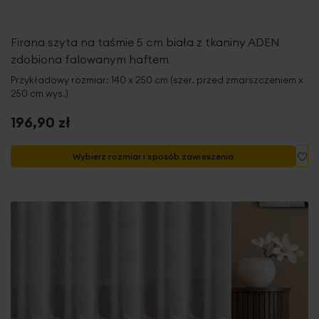
Firana szyta na taśmie 5 cm biała z tkaniny ADEN
zdobiona falowanym haftem
Przykładowy rozmiar: 140 x 250 cm (szer. przed zmarszczeniem x
250 cm wys.)
196,90 zł
Do
Wybierz rozmiar i sposób zawieszenia