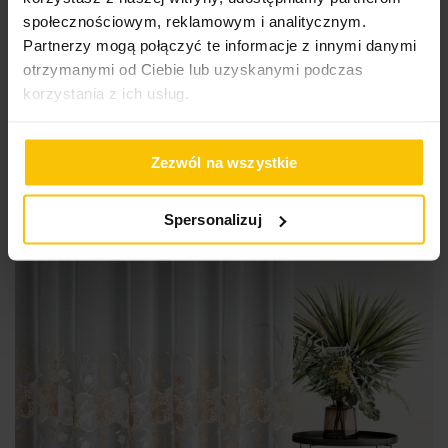
na markizecie z haftem
społecznościowym, reklamowym i analitycznym.
Partnerzy mogą połączyć te informacje z innymi danymi
Przykładowy rozmiar: 140 x 250 cm (szer. przed zmarszczeniem x
250 cm wys.)
otrzymanymi od Ciebie lub uzyskanymi podczas
korzystania z ich usług.
176,44 zł
Do
Wybierz rozmiar i sposób zawieszenia
Zezwól na wszystkie
Spersonalizuj