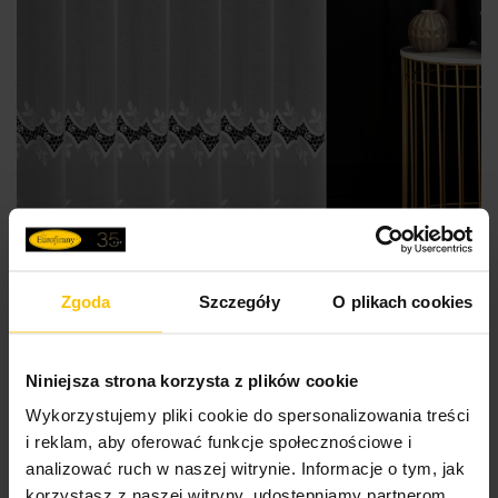
Zgoda
Szczegóły
O plikach cookies
Niniejsza strona korzysta z plików cookie
SZYTE W POLSCE
Wykorzystujemy pliki cookie do spersonalizowania treści
i reklam, aby oferować funkcje społecznościowe i
analizować ruch w naszej witrynie. Informacje o tym, jak
Firana szyta na taśmie 5 cm biała z matowej tkaniny
korzystasz z naszej witryny, udostępniamy partnerom