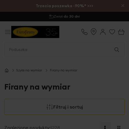
×
Trzecia poszewka -90%* >>>
Wysyłka
1-2 dni
Szyte na wymiar
Firany na wymiar
Firany na wymiar
Filtruj i sortuj
Znalezione produkty:
1228