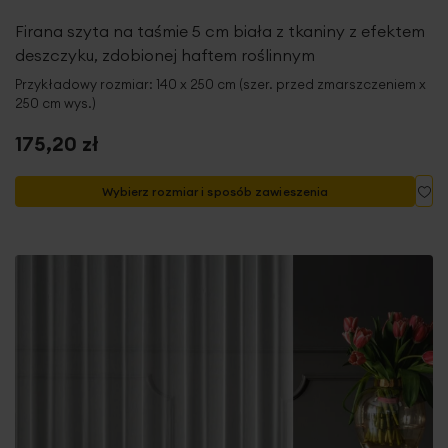
Firana szyta na taśmie 5 cm biała z tkaniny z efektem
deszczyku, zdobionej haftem roślinnym
Przykładowy rozmiar: 140 x 250 cm (szer. przed zmarszczeniem x
250 cm wys.)
175,20 zł
Do
Wybierz rozmiar i sposób zawieszenia