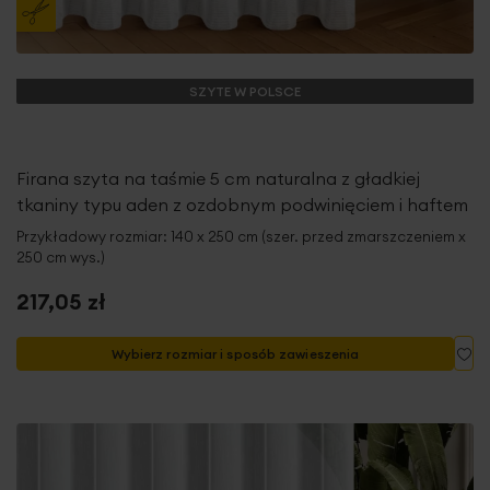
SZYTE W POLSCE
Firana szyta na taśmie 5 cm naturalna z gładkiej
tkaniny typu aden z ozdobnym podwinięciem i haftem
Przykładowy rozmiar: 140 x 250 cm (szer. przed zmarszczeniem x
250 cm wys.)
217,05 zł
Do
Wybierz rozmiar i sposób zawieszenia