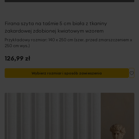
Firana szyta na taśmie 5 cm biała z tkaniny
żakardowej zdobionej kwiatowym wzorem
Przykładowy rozmiar: 140 x 250 cm (szer. przed zmarszczeniem x
250 cm wys.)
126,99 zł
Do
Wybierz rozmiar i sposób zawieszenia