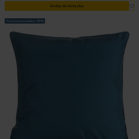
Do
Dodaj do koszyka
Trzecia poszewka -90%