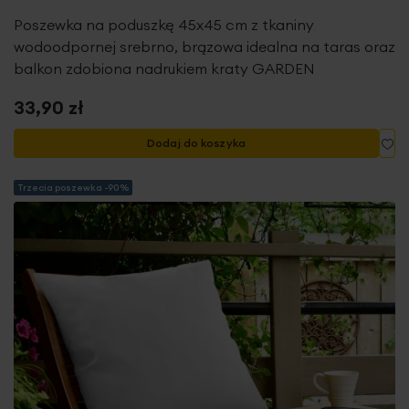
Poszewka na poduszkę 45x45 cm z tkaniny
wodoodpornej srebrno, brązowa idealna na taras oraz
balkon zdobiona nadrukiem kraty GARDEN
33,90 zł
Do
Dodaj do koszyka
Trzecia poszewka -90%