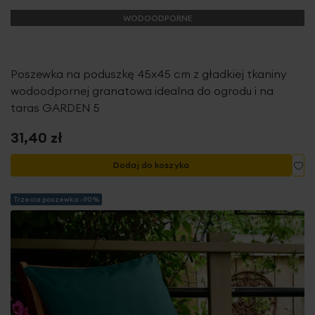
WODOODPORNE
Poszewka na poduszkę 45x45 cm z gładkiej tkaniny
wodoodpornej granatowa idealna do ogrodu i na
taras GARDEN 5
31,40 zł
Do
Dodaj do koszyka
Trzecia poszewka -90%