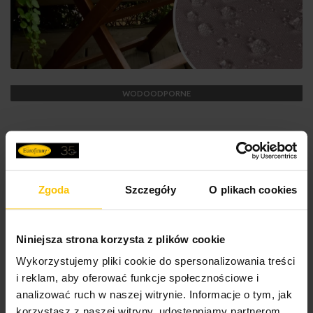
WODOODPORNE
Poszewka na poduszkę 45x45 cm z gładkiej tkaniny
wodoodpornej pudrowo różowa idealna do ogrodu i na
taras GARDEN 5
Zgoda
Szczegóły
O plikach cookies
31,40 zł
Do
Niniejsza strona korzysta z plików cookie
Dodaj do koszyka
Wykorzystujemy pliki cookie do spersonalizowania treści
Trzecia poszewka -90%
i reklam, aby oferować funkcje społecznościowe i
analizować ruch w naszej witrynie. Informacje o tym, jak
korzystasz z naszej witryny, udostępniamy partnerom