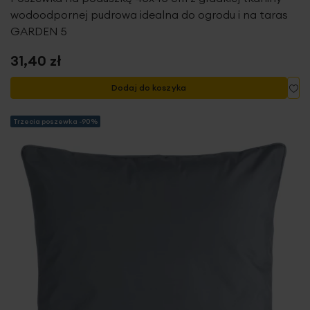
wodoodpornej pudrowa idealna do ogrodu i na taras
GARDEN 5
31,40 zł
Do
Dodaj do koszyka
Trzecia poszewka -90%