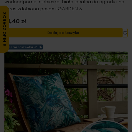
wodoodpornej niebiesko, biała idealna do ogrodu i na
taras zdobiona pasami GARDEN 6
ZOBACZ OPINIE
31,40 zł
Do
Dodaj do koszyka
Trzecia poszewka -90%