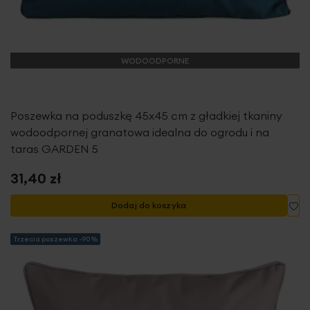
WODOODPORNE
Poszewka na poduszkę 45x45 cm z gładkiej tkaniny
wodoodpornej granatowa idealna do ogrodu i na
taras GARDEN 5
31,40 zł
Do
Dodaj do koszyka
Trzecia poszewka -90%