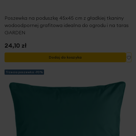
Poszewka na poduszkę 45x45 cm z gładkiej tkaniny
wodoodpornej grafitowa idealna do ogrodu i na taras
GARDEN
24,10 zł
Do
Dodaj do koszyka
Trzecia poszewka -90%