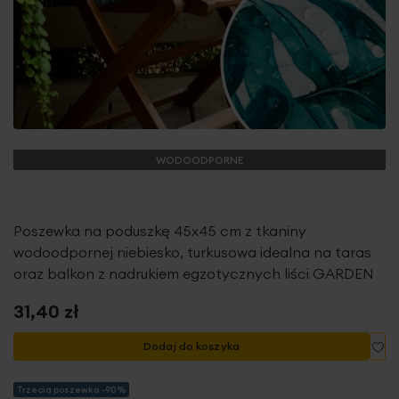
WODOODPORNE
Poszewka na poduszkę 45x45 cm z tkaniny
wodoodpornej niebiesko, turkusowa idealna na taras
oraz balkon z nadrukiem egzotycznych liści GARDEN
31,40 zł
Do
Dodaj do koszyka
Trzecia poszewka -90%