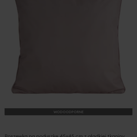
WODOODPORNE
Poszewka na poduszkę 45x45 cm z gładkiej tkaniny