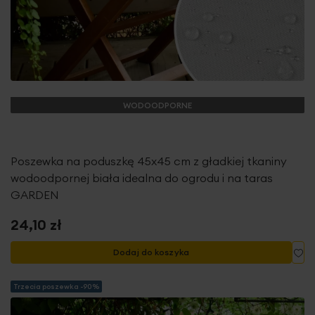
WODOODPORNE
Poszewka na poduszkę 45x45 cm z gładkiej tkaniny
wodoodpornej biała idealna do ogrodu i na taras
GARDEN
24,10 zł
Do
Dodaj do koszyka
Trzecia poszewka -90%