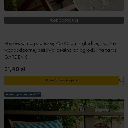
WODOODPORNE
Poszewka na poduszkę 45x45 cm z gładkiej tkaniny
wodoodpornej beżowa idealna do ogrodu i na taras
GARDEN 5
31,40 zł
Do
Dodaj do koszyka
Trzecia poszewka -90%