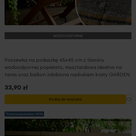
WODOODPORNE
Poszewka na poduszkę 45x45 cm z tkaniny
wodoodpornej popielato, musztardowa idealna na
taras oraz balkon zdobiona nadrukiem kraty GARDEN
33,90 zł
Do
Dodaj do koszyka
Trzecia poszewka -90%