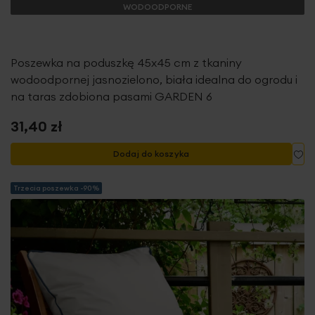
WODOODPORNE
Poszewka na poduszkę 45x45 cm z tkaniny
wodoodpornej jasnozielono, biała idealna do ogrodu i
na taras zdobiona pasami GARDEN 6
31,40 zł
Do
Dodaj do koszyka
Trzecia poszewka -90%