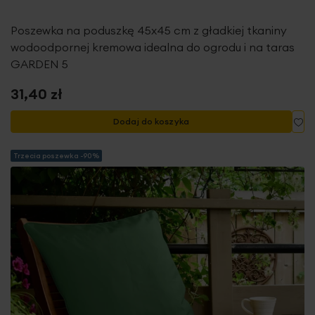
Poszewka na poduszkę 45x45 cm z gładkiej tkaniny
wodoodpornej kremowa idealna do ogrodu i na taras
GARDEN 5
31,40 zł
Do
Dodaj do koszyka
Trzecia poszewka -90%