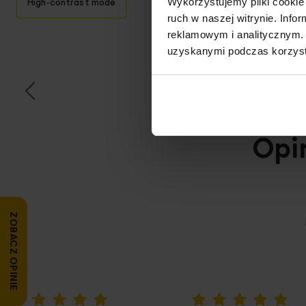
Wykorzystujemy pliki cookie 
High-contrast mode
ruch w naszej witrynie. Inf
reklamowym i analitycznym. 
T
uzyskanymi podczas korzysta
Opi
ZOBACZ OPINIE