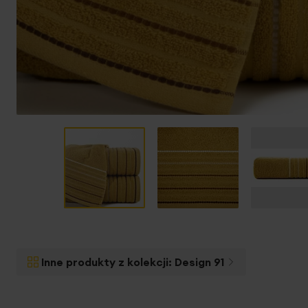
Przejdź
na
początek
Inne produkty z kolekcji:
Design 91
galerii