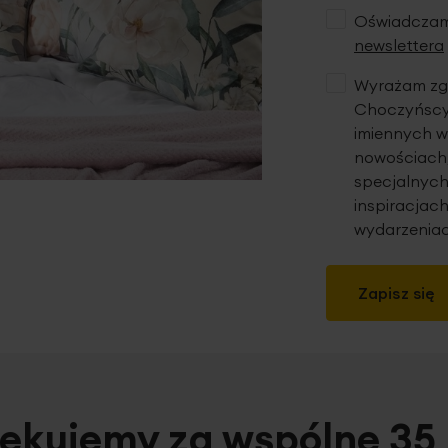
Oświadczam,
newslettera
Wyrażam zgo
Choczyńscy 
imiennych w
nowościach,
specjalnych
inspiracjach
wydarzeniac
Zapisz się
ękujemy za wspólne 35 