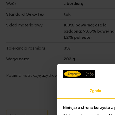
Wzór
z bordiurą
Standard Oeko-Tex
tak
Skład materiałowy
100% bawełna; część
ozdobna: 98.8% bawełna
1.2% poliester
Tolerancja rozmiaru
3%
Waga netto
203 g
Pobierz instrukcję użytkowania i bezpieczeństwa produ
Zgoda
Niniejsza strona korzysta z