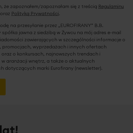
 że zapoznałem/zapoznałam się z treścią
Regulaminu
oraz
Polityką Prywatności
.
dę na przesyłanie przez „EUROFIRANY” B.B.
spółka jawna z siedzibą w Żywcu na mój adres e-mail
iadomości zawierających w szczególności informacje o
 promocjach, wyprzedażach i innych ofertach
 oraz o konkursach, najnowszych trendach i
 w aranżacji wnętrz, a także o aktualnych
h dotyczących marki Eurofirany (newsletter).
lat!