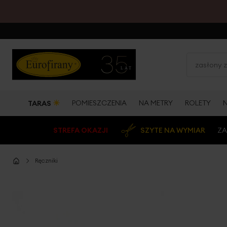
☀
POMIESZCZENIA
NA METRY
ROLETY
TARAS
STREFA OKAZJI
SZYTE NA WYMIAR
ZA
Ręczniki
Przejdź
na
koniec