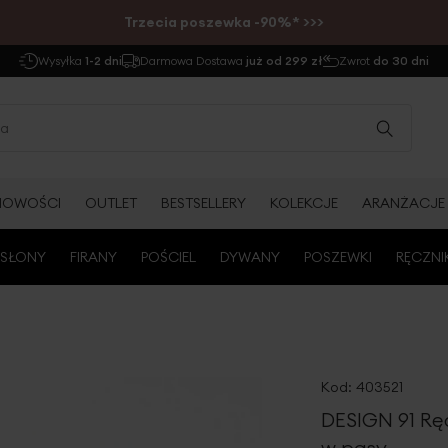
Trzecia poszewka -90%* >>>
Wysyłka
1-2 dni
Darmowa Dostawa
już od 299 zł
Zwrot
do 30 dni
NOWOŚCI
OUTLET
BESTSELLERY
KOLEKCJE
ARANŻACJE
SŁONY
FIRANY
POŚCIEL
DYWANY
POSZEWKI
RĘCZNI
Kod:
403521
DESIGN 91 Rę
w pasy