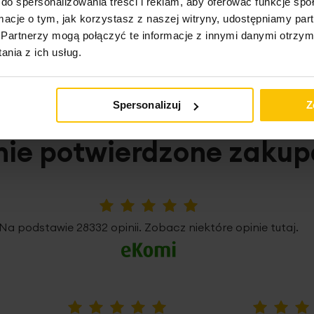
do spersonalizowania treści i reklam, aby oferować funkcje sp
ormacje o tym, jak korzystasz z naszej witryny, udostępniamy p
Partnerzy mogą połączyć te informacje z innymi danymi otrzym
o może Cię zainteresow
nia z ich usług.
Spersonalizuj
Z
nie potwierdzone zaku
5%
Na podstawie 28332 opinii. Zobacz niektóre opinie tutaj.