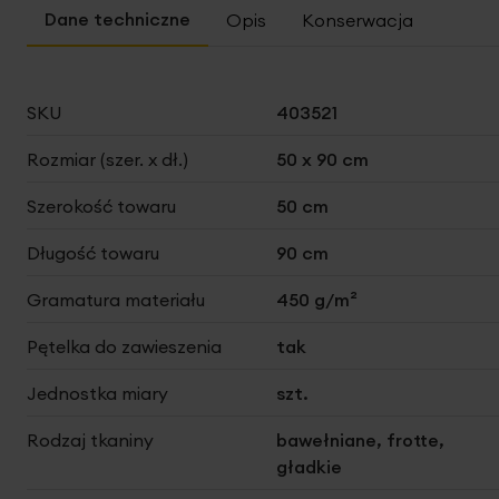
Opis
Konserwacja
Więcej
SKU
403521
informacji
Rozmiar (szer. x dł.)
50 x 90 cm
Szerokość towaru
50 cm
Długość towaru
90 cm
Gramatura materiału
450 g/m²
Pętelka do zawieszenia
tak
Jednostka miary
szt.
Rodzaj tkaniny
bawełniane, frotte,
gładkie