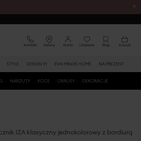
×
Kontakt
Salony
Konto
Ulubione
Blog
Koszyk
STYLE
DESIGN 91
EVA MINGE HOME
NA PREZENT
KI
NARZUTY
KOCE
OBRUSY
DEKORACJE
cznik IZA klasyczny jednokolorowy z bordiurą