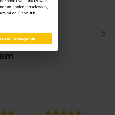
ołecznościowe i analizować
artnerom społecznościowym,
anymi od Ciebie lub
ać
ezwól na wszystkie
pem