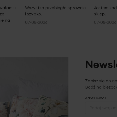
100%
100%
owałam u
Wszystko przebiegło sprawnie
Jestem zad
ze
i szybko.
sklep.
ie na
07-08-2026
07-08-2026
Newsl
Zapisz się do n
Bądź na bieżąco
Adres e-mail