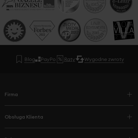
Blog
PayPo
Raty
Wygodne zwroty
Firma
Obsługa Klienta