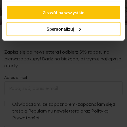
Zezwól na wszystkie
Spersonalizuj
Newsletter
Zapisz się do newslettera i odbierz 5% rabatu na
pierwsze zakupy! Bądź na bieżąco, otrzymuj najlepsze
oferty
Adres e-mail
Oświadczam, że zapoznałem/zapoznałam się z
treścią
Regulaminu newslettera
oraz
Polityką
Prywatności
.