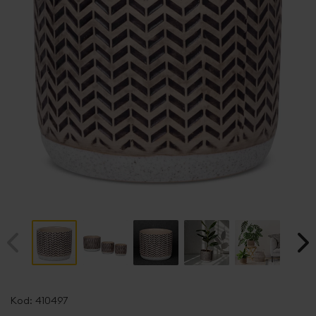
Przejdź
na
Kod:
410497
początek