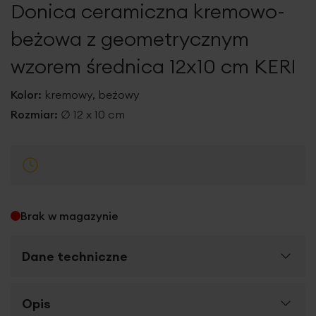
Donica ceramiczna kremowo-
galerii
beżowa z geometrycznym
wzorem średnica 12x10 cm KERI
Kolor:
kremowy, beżowy
Rozmiar:
∅ 12 x 10 cm
Brak w magazynie
Dane techniczne
Więcej
Opis
SKU
410497
informacji