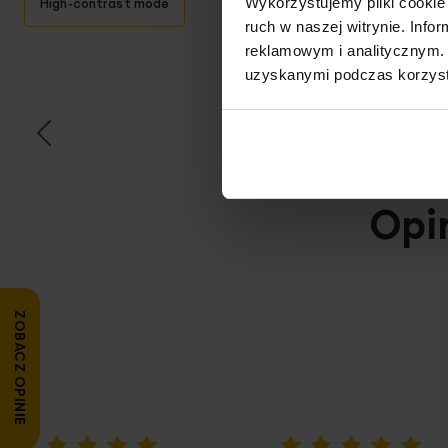
Wykorzystujemy pliki cookie 
High-contrast mode
ruch w naszej witrynie. Inf
reklamowym i analitycznym. 
T
uzyskanymi podczas korzysta
Opi
ZOBACZ OPINIE