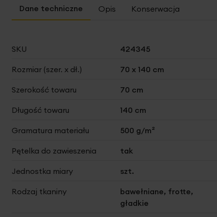
Opis
Konserwacja
Więcej
SKU
424345
informacji
Rozmiar (szer. x dł.)
70 x 140 cm
Szerokość towaru
70 cm
Długość towaru
140 cm
Gramatura materiału
500 g/m²
Pętelka do zawieszenia
tak
Jednostka miary
szt.
Rodzaj tkaniny
bawełniane, frotte,
gładkie