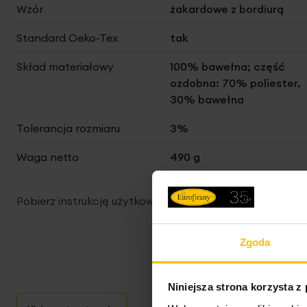
Wzór
żakardowe z bordiurą
Standard Oeko-Tex
tak
Skład materiałowy
100% bawełna; część
ozdobna: 70% poliester,
30% bawełna
Tolerancja rozmiaru
3%
Waga netto
490 g
Pobierz instrukcję użytkowania i bezpieczeństwa produ
Zgoda
Niniejsza strona korzysta z