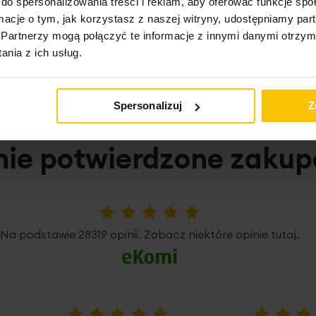
do spersonalizowania treści i reklam, aby oferować funkcje sp
ormacje o tym, jak korzystasz z naszej witryny, udostępniamy p
Partnerzy mogą połączyć te informacje z innymi danymi otrzym
o może Cię zainteresow
nia z ich usług.
Spersonalizuj
Z
nie potwierdzone zaku
5%
Na podstawie 28319 opinii. Zobacz niektóre opinie tutaj.