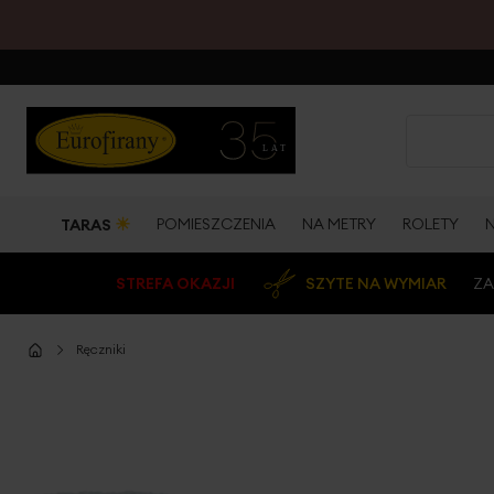
☀
POMIESZCZENIA
NA METRY
ROLETY
TARAS
STREFA OKAZJI
SZYTE NA WYMIAR
ZA
Ręczniki
Przejdź
na
koniec