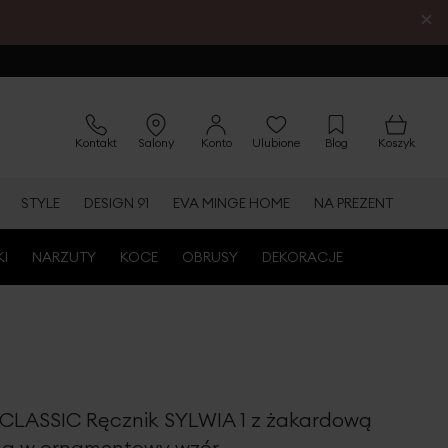
×
Kontakt
Salony
Konto
Ulubione
Blog
Koszyk
STYLE
DESIGN 91
EVA MINGE HOME
NA PREZENT
KI
NARZUTY
KOCE
OBRUSY
DEKORACJE
CLASSIC Ręcznik SYLWIA 1 z żakardową
ną w ornamentowy wzór