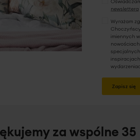
Oświadczam,
newslettera
Wyrażam zgo
Choczyńscy 
imiennych w
nowościach,
specjalnych
inspiracjach
wydarzeniac
Zapisz się
ękujemy za wspólne 35 