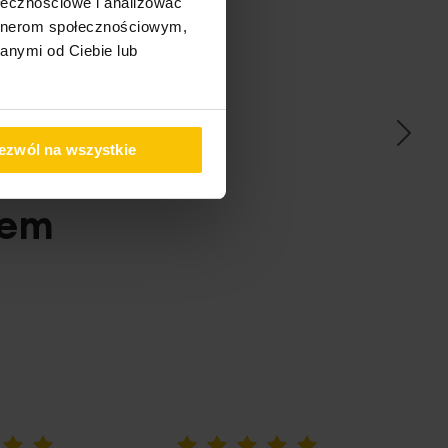
ołecznościowe i analizować
artnerom społecznościowym,
anymi od Ciebie lub
ać
ezwól na wszystkie
pem