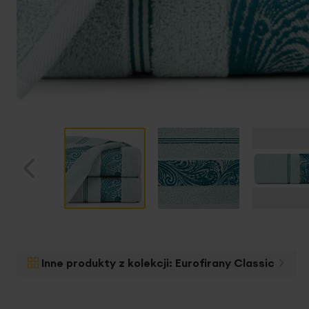
Przejdź
na
początek
Inne produkty z kolekcji:
Eurofirany Classic
galerii