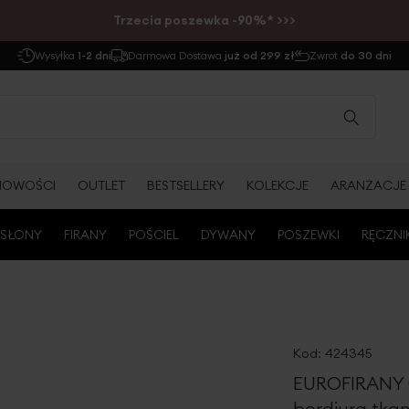
Trzecia poszewka -90%* >>>
Wysyłka
1-2 dni
Darmowa Dostawa
już od 299 zł
Zwrot
do 30 dni
NOWOŚCI
OUTLET
BESTSELLERY
KOLEKCJE
ARANŻACJE
SŁONY
FIRANY
POŚCIEL
DYWANY
POSZEWKI
RĘCZNI
Kod:
424345
EUROFIRANY 
bordiurą tka