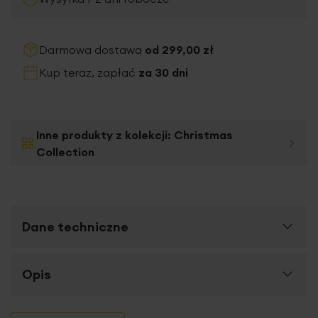
Darmowa dostawa
od 299,00 zł
Kup teraz, zapłać
za 30 dni
Inne produkty z kolekcji:
Christmas
Collection
Dane techniczne
Więcej
Opis
SKU
350815
informacji
Rozmiar (szer. x dł.)
75 cm