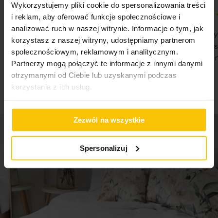
Wykorzystujemy pliki cookie do spersonalizowania treści
i reklam, aby oferować funkcje społecznościowe i
100%
100%
analizować ruch w naszej witrynie. Informacje o tym, jak
WSZYSTKO SPRAWNIE SZYBKA
Nie pierwsz
korzystasz z naszej witryny, udostępniamy partnerom
DOSTAWA POLECAM
Państwa Je
społecznościowym, reklamowym i analitycznym.
Nie traćcie 
07-08-2026
Partnerzy mogą połączyć te informacje z innymi danymi
07-08-2026
otrzymanymi od Ciebie lub uzyskanymi podczas
korzystania z ich usług.
Zezwól na wszystkie
Spersonalizuj