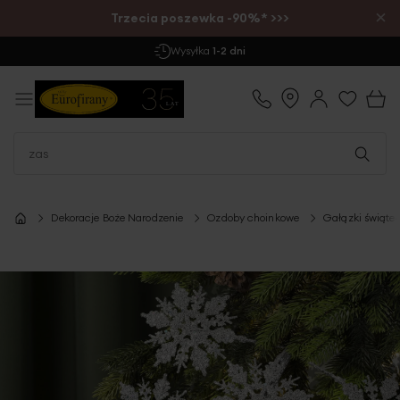
×
Trzecia poszewka -90%* >>>
Darmowa Dostawa
już od 299 zł
Dekoracje Boże Narodzenie
Ozdoby choinkowe
Gałązki świąte
Przejdź
na
koniec
galerii