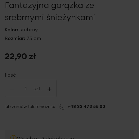
Fantazyjna gałązka ze
galerii
srebrnymi śnieżynkami
Kolor:
srebrny
Rozmiar:
75 cm
22,90 zł
Ilość
-
+
szt.
lub zamów telefonicznie:
+48 33 472 55 00
Wysyłka 1-2 dni robocze