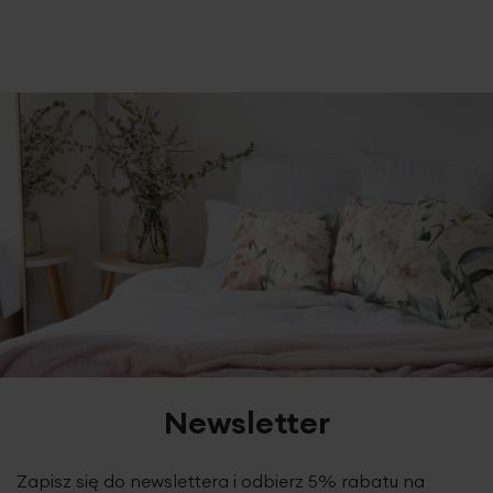
Klasyczna markizeta w odcieniu śnieżnej
bieli
zdobiona w dolnej części trzema pasami
efektownego
gipiurowego haftu.
Tkanina z wdziękiem
Newsletter
prezentuje się zarówno w towarzystwie dobranych zasłon,
jak i samodzielnie, jako jedyna ozdoba okna.
Strojny
ażurowy haft
to niezwykła, zwracająca uwagę
Zapisz się do newslettera i odbierz 5% rabatu na