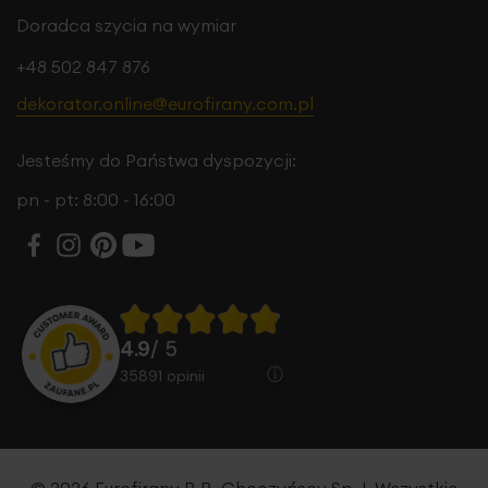
Doradca szycia na wymiar
+48 502 847 876
dekorator.online@eurofirany.com.pl
Jesteśmy do Państwa dyspozycji:
pn - pt: 8:00 - 16:00
4.9
/ 5
35891
opinii