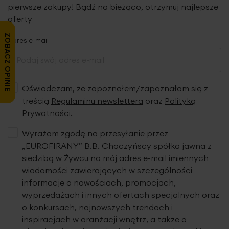
ozdoba, która sprawia, że po zawieszeniu na karniszu
pierwsze zakupy! Bądź na bieżąco, otrzymuj najlepsze
firana pięknie się prezentuje podkreślając szyk wnętrza, w
oferty
którym zdecydujemy się ją wyeksponować.
Gęsto tkany
materiał
osłania wnętrze od nadmiaru słonecznego
ZOBACZ OPINIE
Adres e-mail
światła, dlatego szczególnie polecamy ją do
pomieszczeń o dużym stopniu
nasłonecznienia.
Klasyczny wzór
z motywem
kwiatowym, będzie wdzięcznie się prezentować w
Oświadczam, że zapoznałem/zapoznałam się z
romantycznych stylizacjach, a także w strojnych
aranżacjach glamour. Wzór do wysokości 100 cm.
treścią
Regulaminu newslettera
oraz
Polityką
Prywatności
.
Wyrażam zgodę na przesyłanie przez
„EUROFIRANY” B.B. Choczyńscy spółka jawna z
siedzibą w Żywcu na mój adres e-mail imiennych
wiadomości zawierających w szczególności
informacje o nowościach, promocjach,
wyprzedażach i innych ofertach specjalnych oraz
o konkursach, najnowszych trendach i
inspiracjach w aranżacji wnętrz, a także o