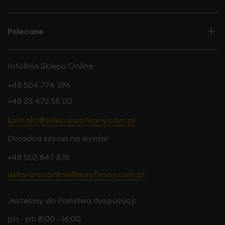
Polecane
Infolinia Sklepu Online
+48 504 774 396
+48 33 472 55 00
kontakt@sklep.eurofirany.com.pl
Doradca szycia na wymiar
+48 502 847 876
dekorator.online@eurofirany.com.pl
Jesteśmy do Państwa dyspozycji:
pn - pt: 8:00 - 16:00