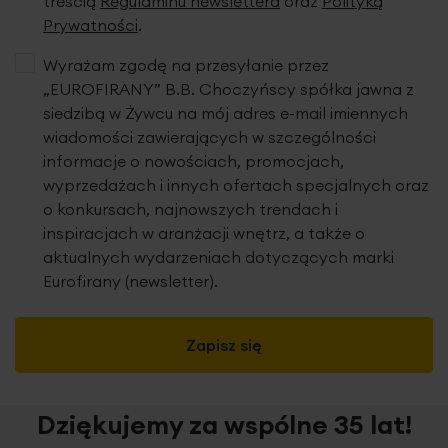
treścią
Regulaminu newslettera
oraz
Polityką
nadaje całości wyjątkowo elegancki, klasyczny wygląd.
Prywatności
.
Cechy tkaniny:
Wyrażam zgodę na przesyłanie przez
tkanina firanowa typu
markizeta
„EUROFIRANY” B.B. Choczyńscy spółka jawna z
siedzibą w Żywcu na mój adres e-mail imiennych
lekka, półprzezroczysta struktura
wiadomości zawierających w szczególności
bardzo dobra przepuszczalność światła
informacje o nowościach, promocjach,
dwukolorowy haft roślinno-koronkowy
wyprzedażach i innych ofertach specjalnych oraz
haft w kontrastujących odcieniach beżu i bieli
o konkursach, najnowszych trendach i
dekoracyjne, falowane wykończenie dolne
inspiracjach w aranżacji wnętrz, a także o
aktualnych wydarzeniach dotyczących marki
Eurofirany (newsletter).
Zapisz się
Dziękujemy za wspólne 35 lat!