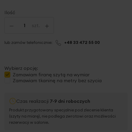
Ilość
-
+
szt.
lub zamów telefonicznie:
+48 33 472 55 00
Wybierz opcję:
Zamawiam
firanę szytą
na wymiar
Zamawiam tkaninę na metry bez szycia
Czas realizacji
7-9 dni roboczych
Produkt przygotowany specjalnie pod zlecenie klienta
(szyty na miarę), nie podlega zwrotowi oraz możliwości
rezerwacji w salonie.