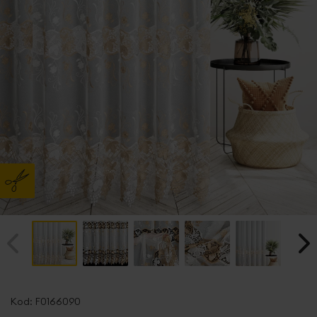
Przejdź
na
Kod:
F0166090
początek