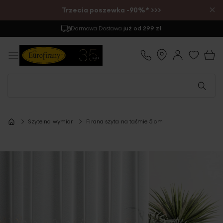
×
Trzecia poszewka -90%* >>>
Darmowa Dostawa
już od 299 zł
Szyte na wymiar
Firana szyta na taśmie 5 cm
Przejdź
na
koniec
galerii