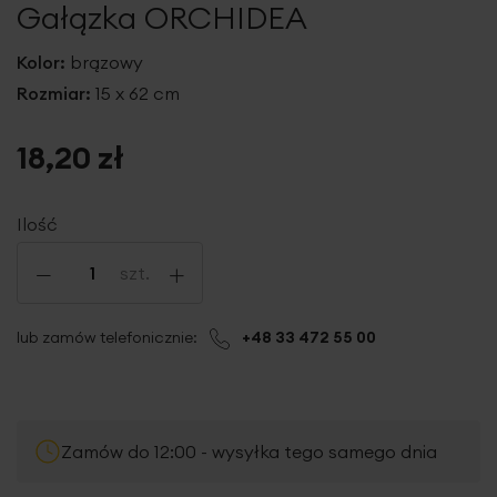
Gałązka ORCHIDEA
galerii
Kolor:
brązowy
Rozmiar:
15 x 62 cm
18,20 zł
Ilość
-
+
szt.
lub zamów telefonicznie:
+48 33 472 55 00
Zamów do 12:00 - wysyłka tego samego dnia