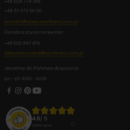
+48 504 774 396
+48 33 472 55 00
kontakt@sklep.eurofirany.com.pl
Doradca szycia na wymiar
+48 502 847 876
dekorator.online@eurofirany.com.pl
Jesteśmy do Państwa dyspozycji:
pn - pt: 8:00 - 16:00
4.9
/ 5
35891
opinii