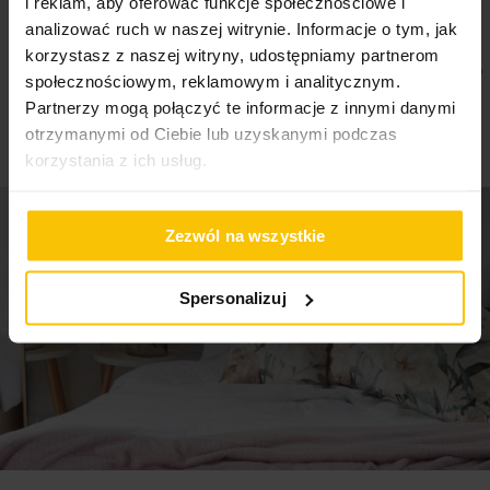
i reklam, aby oferować funkcje społecznościowe i
100%
100%
analizować ruch w naszej witrynie. Informacje o tym, jak
Super
Super
korzystasz z naszej witryny, udostępniamy partnerom
04-08-2026
04-08-2026
społecznościowym, reklamowym i analitycznym.
Partnerzy mogą połączyć te informacje z innymi danymi
otrzymanymi od Ciebie lub uzyskanymi podczas
korzystania z ich usług.
Zezwól na wszystkie
Spersonalizuj