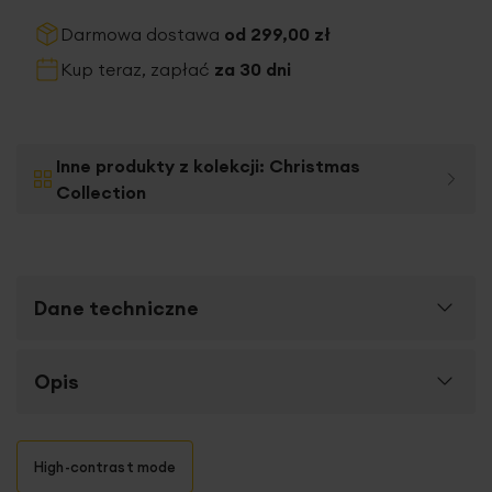
Darmowa dostawa
od 299,00 zł
Kup teraz, zapłać
za 30 dni
Inne produkty z kolekcji:
Christmas
Collection
Dane techniczne
Więcej
Opis
SKU
34184
informacji
Rozmiar (szer. x dł.)
15 x 62 cm
Ażurowa gałązka ORCHIDEA o długości 62 cm i
High-contrast mode
Szerokość towaru
15 cm
szerokości 15 cm obsypana lśniącym brokatem w kolorze