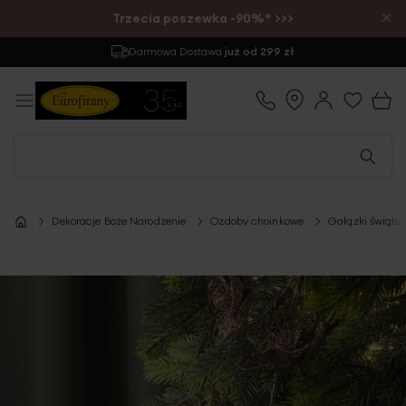
×
Trzecia poszewka -90%* >>>
Darmowa Dostawa
już od 299 zł
Dekoracje Boże Narodzenie
Ozdoby choinkowe
Gałązki świąte
Przejdź
na
koniec
galerii