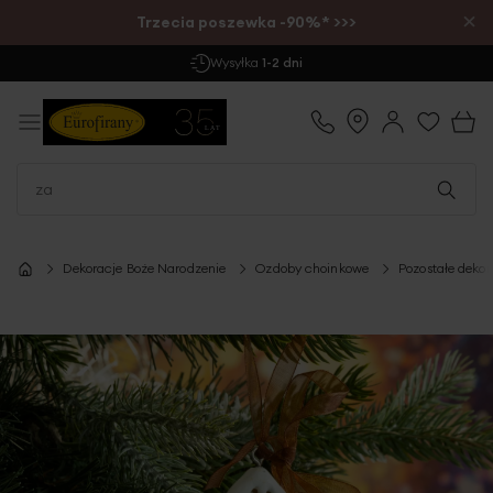
×
Trzecia poszewka -90%* >>>
Darmowa Dostawa
już od 299 zł
Dekoracje Boże Narodzenie
Ozdoby choinkowe
Pozostałe deko
Przejdź
na
koniec
galerii