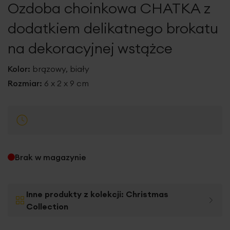
Ozdoba choinkowa CHATKA z
galerii
dodatkiem delikatnego brokatu
na dekoracyjnej wstążce
Kolor:
brązowy, biały
Rozmiar:
6 x 2 x 9 cm
Brak w magazynie
Inne produkty z kolekcji:
Christmas
Collection