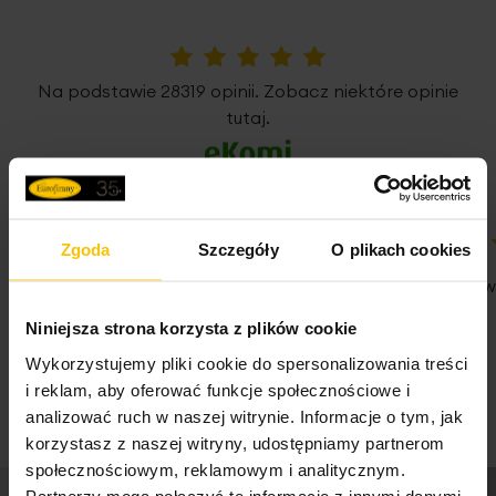
Pobierz instrukcję użytkowania i bezpieczeństwa produktu
5%
Na podstawie 28319 opinii. Zobacz niektóre opinie
tutaj.
Zgoda
Szczegóły
O plikach cookies
100%
100%
Jestem zadowolona z poziomu usług i
Jestem na w
dostawy
05-08-2026
Niniejsza strona korzysta z plików cookie
05-08-2026
Wykorzystujemy pliki cookie do spersonalizowania treści
i reklam, aby oferować funkcje społecznościowe i
analizować ruch w naszej witrynie. Informacje o tym, jak
korzystasz z naszej witryny, udostępniamy partnerom
społecznościowym, reklamowym i analitycznym.
Partnerzy mogą połączyć te informacje z innymi danymi