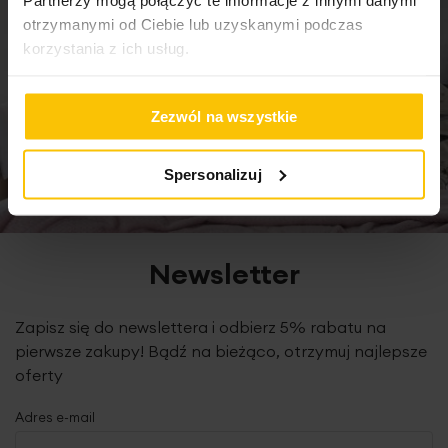
otrzymanymi od Ciebie lub uzyskanymi podczas
korzystania z ich usług.
Zezwól na wszystkie
Spersonalizuj
Newsletter
Zapisz się do newslettera i odbierz 5% rabatu na
pierwsze zakupy! Bądź na bieżąco, otrzymuj najlepsze
oferty
Adres e-mail