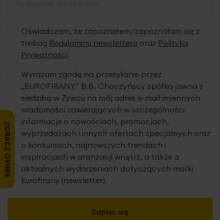
Oświadczam, że zapoznałem/zapoznałam się z
treścią
Regulaminu newslettera
oraz
Polityką
Prywatności
.
Wyrażam zgodę na przesyłanie przez
„EUROFIRANY” B.B. Choczyńscy spółka jawna z
siedzibą w Żywcu na mój adres e-mail imiennych
wiadomości zawierających w szczególności
informacje o nowościach, promocjach,
ZOBACZ OPINIE
wyprzedażach i innych ofertach specjalnych oraz
o konkursach, najnowszych trendach i
inspiracjach w aranżacji wnętrz, a także o
aktualnych wydarzeniach dotyczących marki
Eurofirany (newsletter).
Zapisz się