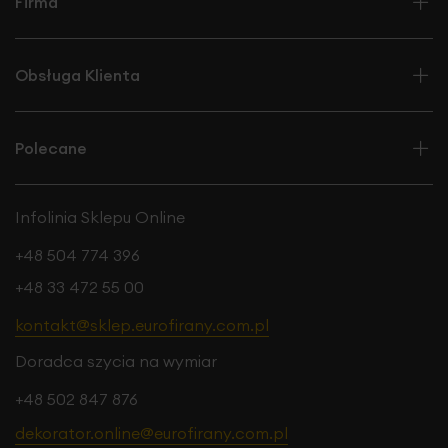
Firma
Obsługa Klienta
Polecane
Infolinia Sklepu Online
+48 504 774 396
+48 33 472 55 00
kontakt@sklep.eurofirany.com.pl
Doradca szycia na wymiar
+48 502 847 876
dekorator.online@eurofirany.com.pl