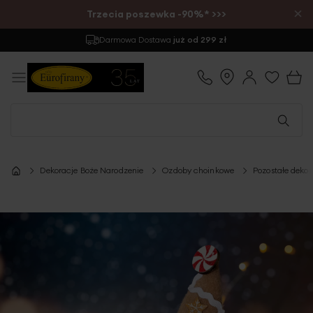
×
Trzecia poszewka -90%* >>>
Darmowa Dostawa
już od 299 zł
Dekoracje Boże Narodzenie
Ozdoby choinkowe
Pozostałe deko
Przejdź
na
koniec
galerii