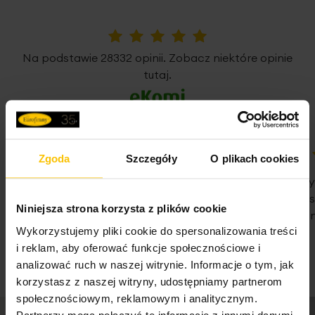
Pobierz instrukcję użytkowania i bezpieczeństwa produktu
5%
Na podstawie 28332 opinii. Zobacz niektóre opinie
tutaj.
Zgoda
Szczegóły
O plikach cookies
100%
100%
WSZYSTKO SPRAWNIE SZYBKA
Nie pierwsz
DOSTAWA POLECAM
Państwa Je
Niniejsza strona korzysta z plików cookie
Nie traćcie 
07-08-2026
Wykorzystujemy pliki cookie do spersonalizowania treści
07-08-2026
i reklam, aby oferować funkcje społecznościowe i
analizować ruch w naszej witrynie. Informacje o tym, jak
korzystasz z naszej witryny, udostępniamy partnerom
społecznościowym, reklamowym i analitycznym.
Partnerzy mogą połączyć te informacje z innymi danymi