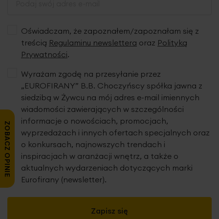
Oświadczam, że zapoznałem/zapoznałam się z
treścią
Regulaminu newslettera
oraz
Polityką
Prywatności
.
Wyrażam zgodę na przesyłanie przez
„EUROFIRANY” B.B. Choczyńscy spółka jawna z
siedzibą w Żywcu na mój adres e-mail imiennych
wiadomości zawierających w szczególności
informacje o nowościach, promocjach,
ZOBACZ OPINIE
wyprzedażach i innych ofertach specjalnych oraz
o konkursach, najnowszych trendach i
inspiracjach w aranżacji wnętrz, a także o
aktualnych wydarzeniach dotyczących marki
Eurofirany (newsletter).
Zapisz się