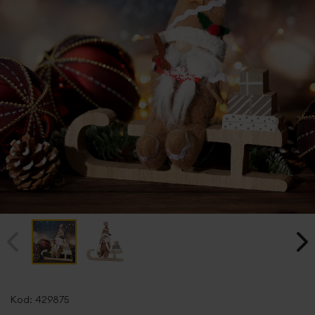
Przejdź
na
Kod:
429875
początek