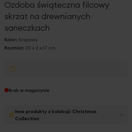
Ozdoba świąteczna filcowy
galerii
skrzat na drewnianych
saneczkach
Kolor:
brązowy
Rozmiar:
20 x 2 x 17 cm
Brak w magazynie
Inne produkty z kolekcji:
Christmas
Collection