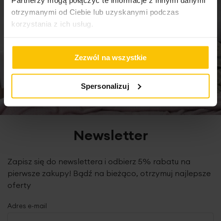
otrzymanymi od Ciebie lub uzyskanymi podczas
korzystania z ich usług.
Zezwól na wszystkie
Spersonalizuj
Newsletter
Zapisz się do newslettera i odbierz 5% rabatu na
pierwsze zakupy! Bądź na bieżąco, otrzymuj najlepsze
oferty
Adres e-mail