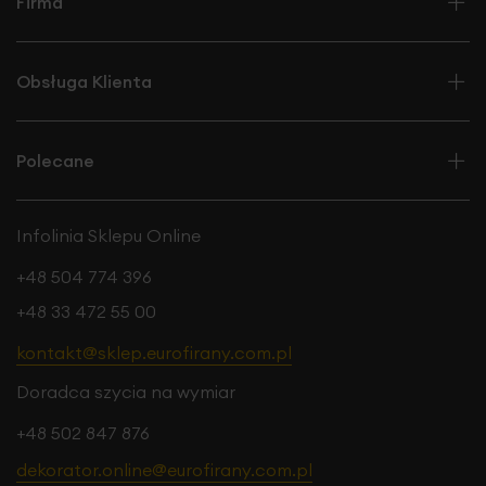
Firma
Obsługa Klienta
Polecane
Infolinia Sklepu Online
+48 504 774 396
+48 33 472 55 00
kontakt@sklep.eurofirany.com.pl
Doradca szycia na wymiar
+48 502 847 876
dekorator.online@eurofirany.com.pl