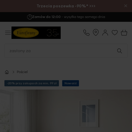
×
Trzecia poszewka -90%* >>>
Zamów do 12:00
- wysyłka tego samego dnia
Pościel
-20% przy zakupach za min. 99 zł
Nowość
Przejdź
na
koniec
galerii