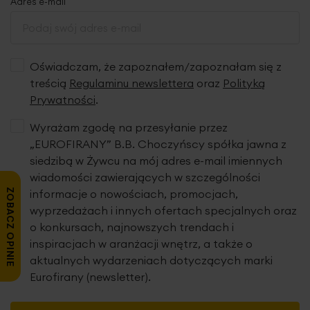
Adres e-mail
Oświadczam, że zapoznałem/zapoznałam się z
treścią
Regulaminu newslettera
oraz
Polityką
Prywatności
.
Wyrażam zgodę na przesyłanie przez
„EUROFIRANY” B.B. Choczyńscy spółka jawna z
siedzibą w Żywcu na mój adres e-mail imiennych
wiadomości zawierających w szczególności
ZOBACZ OPINIE
informacje o nowościach, promocjach,
wyprzedażach i innych ofertach specjalnych oraz
o konkursach, najnowszych trendach i
inspiracjach w aranżacji wnętrz, a także o
aktualnych wydarzeniach dotyczących marki
Eurofirany (newsletter).