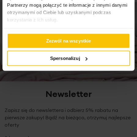
Partnerzy mogą połączyć te informacje z innymi danymi
poszwę na kołdrę: 160x200 cm - 1 szt
otrzymanymi od Ciebie lub uzyskanymi podczas
korzystania z ich usług.
poszewkę na poduszkę: 70x80 cm - 2 szt
skład: 100% bawełna - makosatyna
gramatura: 120 g/m2
Zezwól na wszystkie
Spersonalizuj
Newsletter
Zapisz się do newslettera i odbierz 5% rabatu na
pierwsze zakupy! Bądź na bieżąco, otrzymuj najlepsze
oferty