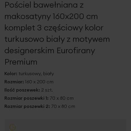
Pościel bawełniana z
galerii
makosatyny 160x200 cm
komplet 3 częściowy kolor
turkusowo biały z motywem
designerskim Eurofirany
Premium
Kolor:
turkusowy, biały
Rozmiar:
160 x 200 cm
Ilość poszewek:
2 szt.
Rozmiar poszewki 1:
70 x 80 cm
Rozmiar poszewki 2:
70 x 80 cm