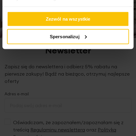
Zezwól na wszystkie
Spersonalizuj
Newsletter
Zapisz się do newslettera i odbierz 5% rabatu na
pierwsze zakupy! Bądź na bieżąco, otrzymuj najlepsze
oferty
Adres e-mail
Oświadczam, że zapoznałem/zapoznałam się z
treścią
Regulaminu newslettera
oraz
Polityką