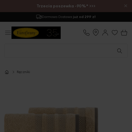
×
Trzecia poszewka -90%* >>>
Darmowa Dostawa
już od 299 zł
Ręczniki
Przejdź
na
koniec
galerii