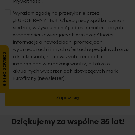
Prywatności
.
Wyrażam zgodę na przesyłanie przez
„EUROFIRANY” B.B. Choczyńscy spółka jawna z
siedzibą w Żywcu na mój adres e-mail imiennych
wiadomości zawierających w szczególności
informacje o nowościach, promocjach,
wyprzedażach i innych ofertach specjalnych oraz
ZOBACZ OPINIE
o konkursach, najnowszych trendach i
inspiracjach w aranżacji wnętrz, a także o
aktualnych wydarzeniach dotyczących marki
Eurofirany (newsletter).
Zapisz się
Dziękujemy za wspólne 35 lat!