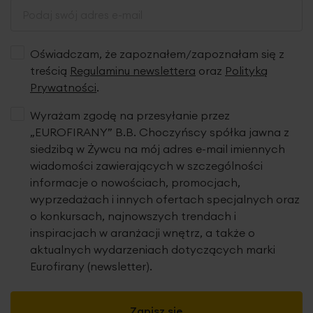
estetycznymi kantami z tkaniny o tym samym wzorze.
W roletach z tkanin zaciemniających kanaliki z prętami
usztywniającymi są wszyte z tyłu rolety.
Oświadczam, że zapoznałem/zapoznałam się z
treścią
Regulaminu newslettera
oraz
Polityką
Prywatności
.
Tkanina
Wyrażam zgodę na przesyłanie przez
„EUROFIRANY” B.B. Choczyńscy spółka jawna z
siedzibą w Żywcu na mój adres e-mail imiennych
wiadomości zawierających w szczególności
informacje o nowościach, promocjach,
wyprzedażach i innych ofertach specjalnych oraz
o konkursach, najnowszych trendach i
inspiracjach w aranżacji wnętrz, a także o
aktualnych wydarzeniach dotyczących marki
Eurofirany (newsletter).
Zapisz się