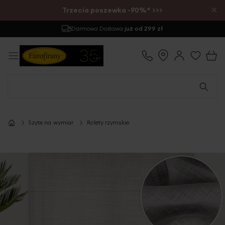
×
Trzecia poszewka -90%* >>>
Darmowa Dostawa
już od 299 zł
Szyte na wymiar
Rolety rzymskie
Przejdź
na
koniec
galerii