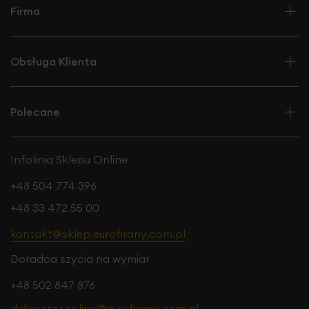
Firma
Obsługa Klienta
Polecane
Infolinia Sklepu Online
+48 504 774 396
+48 33 472 55 00
kontakt@sklep.eurofirany.com.pl
Doradca szycia na wymiar
+48 502 847 876
dekorator.online@eurofirany.com.pl