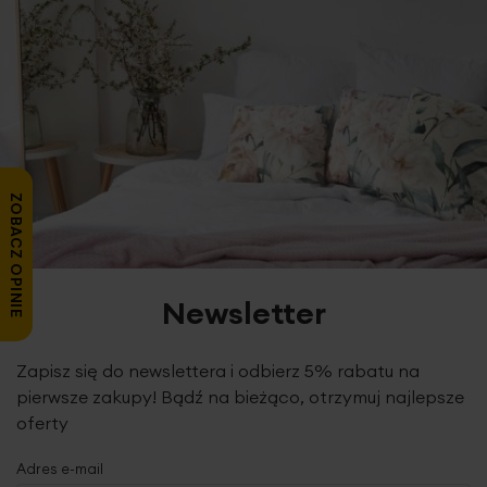
do kasety, napinacz łańcuszka
oraz krótka
instrukcja
montażu rolety.
Zestaw nie zawiera wkrętów oraz kołków,
klient powinien je dopasować do rodzaju ściany czy sufitu.
Chcesz zamontować roletę bez wiercenia? Istnieje taka
możliwość.
By dokupić uchwyty bezinwazyjne,
dodaj je
w koszyku lub skontaktuj się z nami.
ZOBACZ OPINIE
KONSERWACJA:
Konserwacja i
utrzymanie rolet w
czystości jest bardzo proste.
Tkanina połączona jest z
systemem mocującym
za pomocą rzepa
, dzięki któremu
zdejmiesz ją i powiesisz jednym ruchem ręki. Tunele są
Newsletter
zaprojektowane w sposób umożliwiający
łatwe
wyjmowanie prętów usztywniających
. Pamiętaj o
wyjęciu elementów usztywniających przed praniem.
Zapisz się do newslettera i odbierz 5% rabatu na
o
Materiał możesz uprać ręcznie w 30
C.
pierwsze zakupy! Bądź na bieżąco, otrzymuj najlepsze
oferty
Jeśli wzór na tkaninie jest nieodwracalny, rolety o
szerokości całkowitej powyżej 140 cm z tkanin o
Adres e-mail
szerokości do 150 cm będą wykończone po bokach