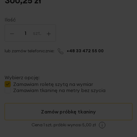
300,25 zł
Ilość
-
+
szt.
lub zamów telefonicznie:
+48 33 472 55 00
Wybierz opcję:
Zamawiam
roletę szytą
na wymiar
Zamawiam tkaninę na metry bez szycia
Zamów próbkę tkaniny
Cena 1 szt. próbki wynosi 5,00 zł