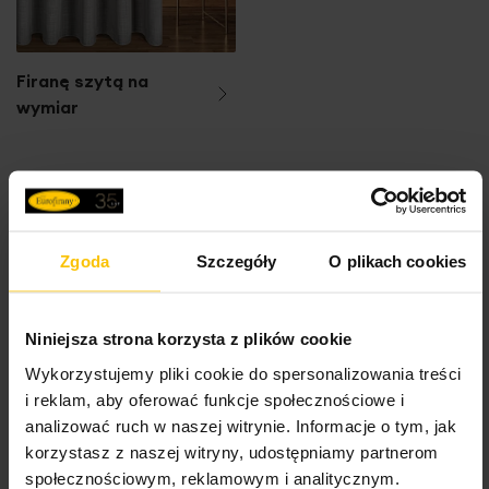
Firanę szytą na
wymiar
Inne produkty z kolekcji:
Kolekcja
podstawowa
Zgoda
Szczegóły
O plikach cookies
Niniejsza strona korzysta z plików cookie
Dane techniczne
Wykorzystujemy pliki cookie do spersonalizowania treści
i reklam, aby oferować funkcje społecznościowe i
Więcej
Opis
analizować ruch w naszej witrynie. Informacje o tym, jak
SKU
R83401886
informacji
korzystasz z naszej witryny, udostępniamy partnerom
Rozmiar (szer. x dł.)
50 x 60 cm
społecznościowym, reklamowym i analitycznym.