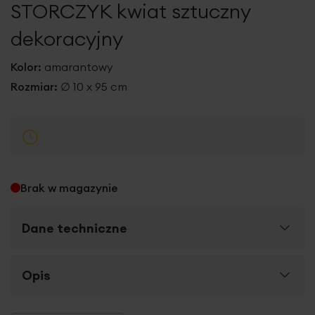
STORCZYK kwiat sztuczny
galerii
dekoracyjny
Kolor:
amarantowy
Rozmiar:
∅ 10 x 95 cm
Brak w magazynie
Dane techniczne
Więcej
Opis
SKU
381341
informacji
Rozmiar (szer. x dł.)
∅ 10 x 95 cm