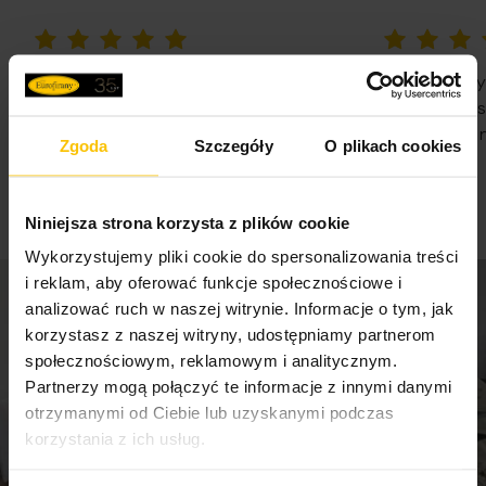
100%
100%
WSZYSTKO SPRAWNIE SZYBKA
Nie pierwsz
DOSTAWA POLECAM
Państwa Je
Nie traćcie 
07-08-2026
Zgoda
Szczegóły
O plikach cookies
07-08-2026
Niniejsza strona korzysta z plików cookie
Wykorzystujemy pliki cookie do spersonalizowania treści
i reklam, aby oferować funkcje społecznościowe i
analizować ruch w naszej witrynie. Informacje o tym, jak
korzystasz z naszej witryny, udostępniamy partnerom
społecznościowym, reklamowym i analitycznym.
Partnerzy mogą połączyć te informacje z innymi danymi
otrzymanymi od Ciebie lub uzyskanymi podczas
korzystania z ich usług.