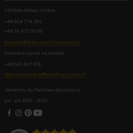
Infolinia Sklepu Online
+48 504 774 396
+48 33 472 55 00
kontakt@sklep.eurofirany.com.pl
Doradca szycia na wymiar
+48 502 847 876
dekorator.online@eurofirany.com.pl
Jesteśmy do Państwa dyspozycji:
pn - pt: 8:00 - 16:00