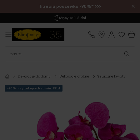
×
Trzecia poszewka -90%* >>>
Wysyłka
1-2 dni
Dekoracje do domu
Dekoracje drobne
Sztuczne kwiaty
-20% przy zakupach za min. 99 zł
Przejdź
na
koniec
galerii