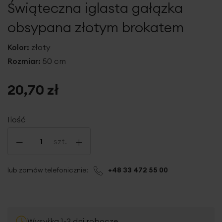
Świąteczna iglasta gałązka
galerii
obsypana złotym brokatem
Kolor:
złoty
Rozmiar:
50 cm
20,70 zł
Ilość
-
+
szt.
lub zamów telefonicznie:
+48 33 472 55 00
Wysyłka 1-2 dni robocze