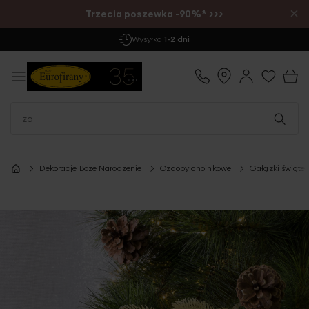
×
Trzecia poszewka -90%* >>>
Darmowa Dostawa
już od 299 zł
Dekoracje Boże Narodzenie
Ozdoby choinkowe
Gałązki świąte
Przejdź
na
koniec
galerii