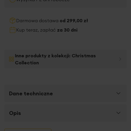
Darmowa dostawa
od 299,00 zł
Kup teraz, zapłać
za 30 dni
Inne produkty z kolekcji:
Christmas
Collection
Dane techniczne
Więcej
Opis
SKU
410471
informacji
Rozmiar (szer. x dł.)
50 cm