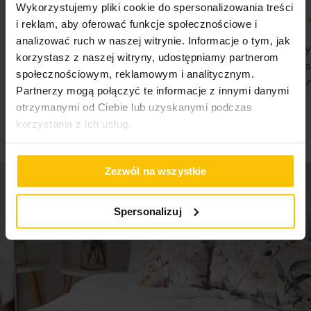
Wykorzystujemy pliki cookie do spersonalizowania treści
i reklam, aby oferować funkcje społecznościowe i
100%
100%
analizować ruch w naszej witrynie. Informacje o tym, jak
WSZYSTKO SPRAWNIE SZYBKA
Nie pierwsz
korzystasz z naszej witryny, udostępniamy partnerom
DOSTAWA POLECAM
Państwa Je
społecznościowym, reklamowym i analitycznym.
Nie traćcie 
07-08-2026
Partnerzy mogą połączyć te informacje z innymi danymi
07-08-2026
otrzymanymi od Ciebie lub uzyskanymi podczas
korzystania z ich usług.
Zezwól na wszystkie
Spersonalizuj