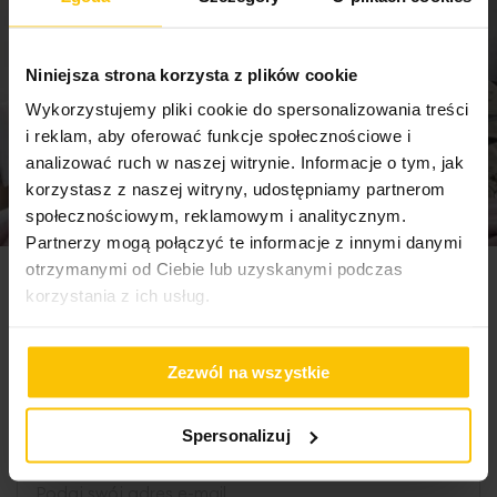
Niniejsza strona korzysta z plików cookie
Dane techniczne:
Wykorzystujemy pliki cookie do spersonalizowania treści
i reklam, aby oferować funkcje społecznościowe i
analizować ruch w naszej witrynie. Informacje o tym, jak
średnica: 20 cm
korzystasz z naszej witryny, udostępniamy partnerom
długość łodygi: 20 cm
społecznościowym, reklamowym i analitycznym.
Partnerzy mogą połączyć te informacje z innymi danymi
skład: poliester, metal
otrzymanymi od Ciebie lub uzyskanymi podczas
Newsletter
korzystania z ich usług.
Zapisz się do newslettera i odbierz 5% rabatu na
Zezwól na wszystkie
pierwsze zakupy! Bądź na bieżąco, otrzymuj najlepsze
oferty
Spersonalizuj
Adres e-mail