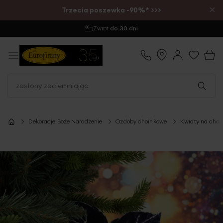
×
Trzecia poszewka -90%* >>>
Zamów do 12:00
- wysyłka tego samego dnia
Dekoracje Boże Narodzenie
Ozdoby choinkowe
Kwiaty na choi
Przejdź
na
koniec
galerii