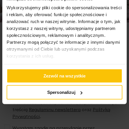
Wykorzystujemy pliki cookie do spersonalizowania treści
i reklam, aby oferować funkcje społecznościowe i
analizować ruch w naszej witrynie. Informacje o tym, jak
korzystasz z naszej witryny, udostępniamy partnerom
Newsletter
społecznościowym, reklamowym i analitycznym.
Partnerzy mogą połączyć te informacje z innymi danymi
otrzymanymi od Ciebie lub uzyskanymi podczas
Zapisz się do newslettera i odbierz 5% rabatu na
korzystania z ich usług.
pierwsze zakupy! Bądź na bieżąco, otrzymuj najlepsze
oferty
Zezwól na wszystkie
Adres e-mail
Spersonalizuj
Oświadczam, że zapoznałem/zapoznałam się z
treścią
Regulaminu newslettera
oraz
Polityką
Prywatności
.
Wyrażam zgodę na przesyłanie przez