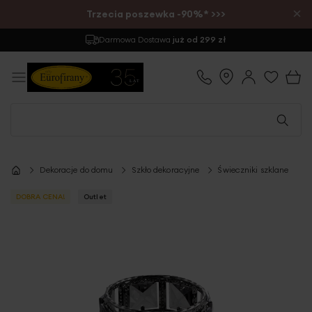
×
Trzecia poszewka -90%* >>>
Darmowa Dostawa
już od 299 zł
Dekoracje do domu
Szkło dekoracyjne
Świeczniki szklane
DOBRA CENA!
Outlet
Przejdź
na
koniec
galerii