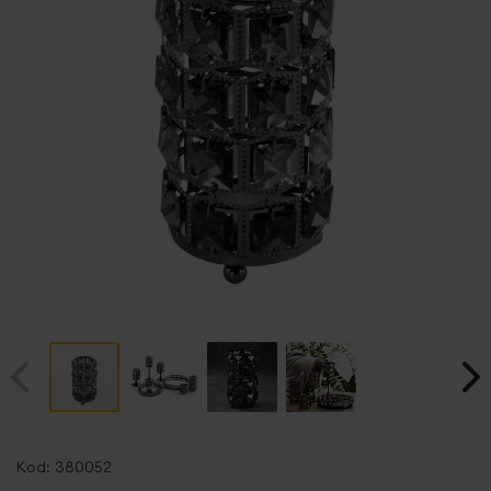
Przejdź
na
Kod:
380052
początek