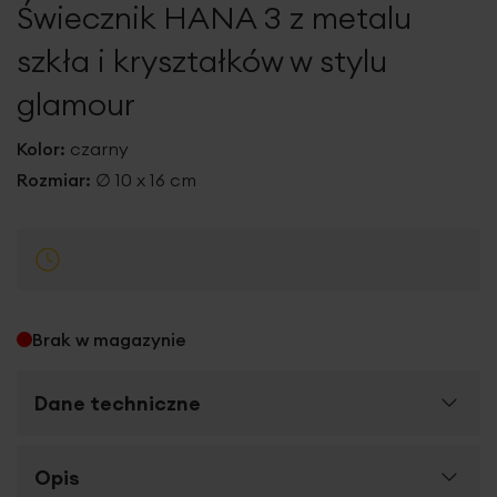
Świecznik HANA 3 z metalu
galerii
szkła i kryształków w stylu
glamour
Kolor:
czarny
Rozmiar:
∅ 10 x 16 cm
Brak w magazynie
Dane techniczne
Więcej
Opis
SKU
380052
informacji