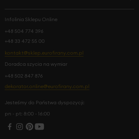
Infolinia Sklepu Online
+48 504 774 396
+48 33 472 55 00
kontakt@sklep.eurofirany.com.pl
Doradca szycia na wymiar
+48 502 847 876
dekorator.online@eurofirany.com.pl
Jesteśmy do Państwa dyspozycji:
pn - pt: 8:00 - 16:00