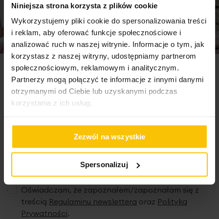
bez napełniania go wodą.
Niniejsza strona korzysta z plików cookie
Zaleca się czyszczenie tylko wilgotną, delikatną
Wykorzystujemy pliki cookie do spersonalizowania treści
ściereczką
i reklam, aby oferować funkcje społecznościowe i
analizować ruch w naszej witrynie. Informacje o tym, jak
korzystasz z naszej witryny, udostępniamy partnerom
Dane techniczne:
społecznościowym, reklamowym i analitycznym.
Newsletter
średnica: 17 cm
Partnerzy mogą połączyć te informacje z innymi danymi
wysokość: 28 cm
otrzymanymi od Ciebie lub uzyskanymi podczas
skład: glinka ceramiczna
Zapisz się do newslettera i odbierz 5% rabatu na
korzystania z ich usług.
pierwsze zakupy! Bądź na bieżąco, otrzymuj najlepsze
oferty
Zezwól na wszystkie
Adres e-mail
Spersonalizuj
Oświadczam, że zapoznałem/zapoznałam się z
treścią
Regulaminu newslettera
oraz
Polityką
Prywatności
.