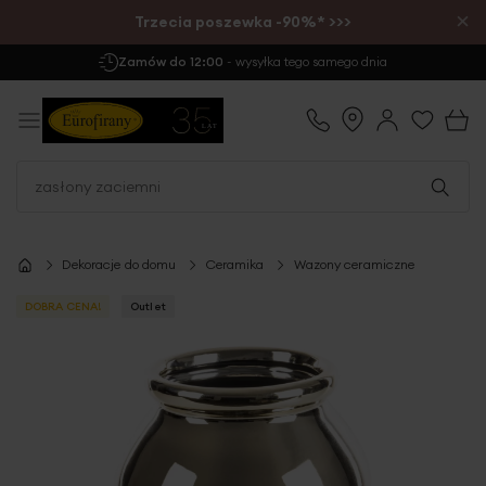
×
Trzecia poszewka -90%* >>>
Zamów do 12:00
- wysyłka tego samego dnia
Dekoracje do domu
Ceramika
Wazony ceramiczne
DOBRA CENA!
Outlet
Przejdź
na
koniec
galerii