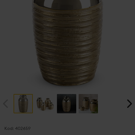
Przejdź
na
Kod:
402659
początek