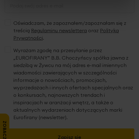
marszczenia tkaniny.
Oświadczam, że zapoznałem/zapoznałam się z
Podany wymiar dotyczy szerokości zasłony na gotowo
treścią
Regulaminu newslettera
oraz
Polityką
po zmarszczeniu.
Prywatności
.
Wyrażam zgodę na przesyłanie przez
„EUROFIRANY” B.B. Choczyńscy spółka jawna z
siedzibą w Żywcu na mój adres e-mail imiennych
Dane techniczne:
wiadomości zawierających w szczególności
zawieszenie: flex, marszczenie 1:1,5
informacje o nowościach, promocjach,
skład: 100% poliester-welur
wyprzedażach i innych ofertach specjalnych oraz
gramatura: 195 g/m2
o konkursach, najnowszych trendach i
tolerancja rozmiaru: +/- 3cm
inspiracjach w aranżacji wnętrz, a także o
konserwacja: pranie w temp. 30 st., nie suszyć w suszarce
aktualnych wydarzeniach dotyczących marki
bębnowej, prasowanie do 110 st.
Eurofirany (newsletter).
ZOBACZ OPINIE
Produkt jest szyty w naszej pracowni w Polsce
Zapisz się