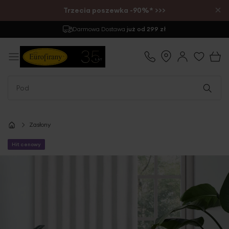
×
Trzecia poszewka -90%* >>>
Darmowa Dostawa
już od 299 zł
Zasłony
Hit cenowy
Przejdź
na
koniec
galerii