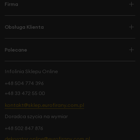
Firma
Obsługa Klienta
Polecane
Infolinia Sklepu Online
+48 504 774 396
+48 33 472 55 00
kontakt@sklep.eurofirany.com.pl
Doradca szycia na wymiar
+48 502 847 876
dekorator.online@eurofirany.com.pl