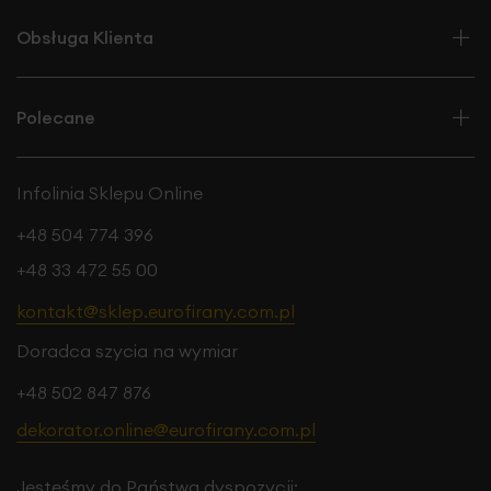
Obsługa Klienta
Polecane
Infolinia Sklepu Online
+48 504 774 396
+48 33 472 55 00
kontakt@sklep.eurofirany.com.pl
Doradca szycia na wymiar
+48 502 847 876
dekorator.online@eurofirany.com.pl
Jesteśmy do Państwa dyspozycji: