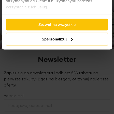
otrzymanymi od Ciebie lub uzyskanymi podczas
wysokość wypustki nad taśmą: 3 cm
korzystania z ich usług.
gramatura: 195 g/m2
tolerancja rozmiaru: +/- 3cm
konserwacja: pranie w temp. 30 st., nie suszyć w suszarce
Zezwól na wszystkie
bębnowej, prasowanie do 110 st.
Spersonalizuj
Produkt jest szyty w naszej pracowni w Polsce
Newsletter
Zapisz się do newslettera i odbierz 5% rabatu na
pierwsze zakupy! Bądź na bieżąco, otrzymuj najlepsze
oferty
Adres e-mail