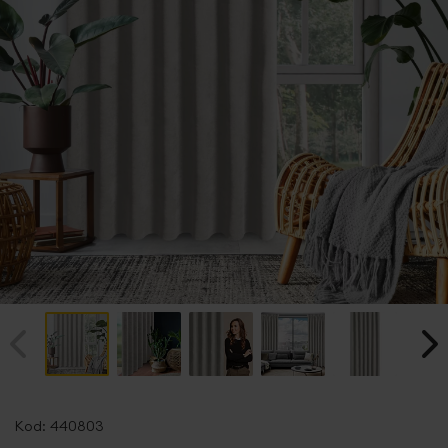
Przejdź
na
Kod:
440803
początek