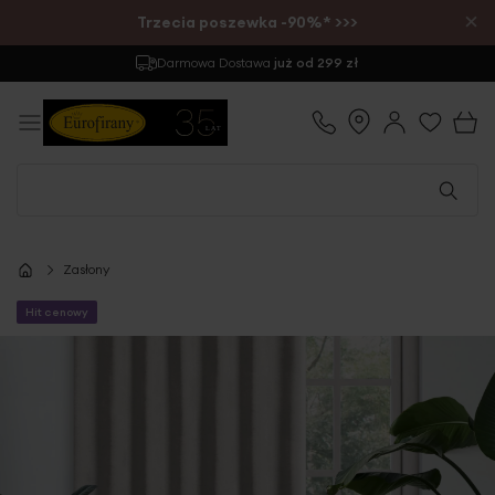
×
Trzecia poszewka -90%* >>>
Darmowa Dostawa
już od 299 zł
Zasłony
Hit cenowy
Przejdź
na
koniec
galerii