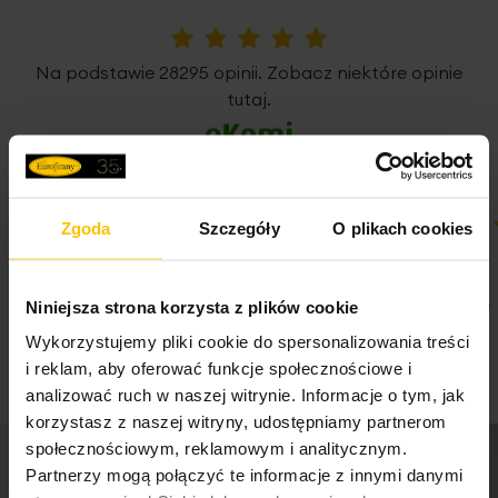
Jednostka miary
szt.
Uniwersalna taśma marszcząca z funkcją tunelu
, daje
Skład materiałowy
100% poliester
możliwość zawieszenia zasłony poprzez naciągnięcie jej
5%
Na podstawie 28295 opinii. Zobacz niektóre opinie
na drążek karnisza, jak i tradycyjnie z użyciem żabek lub
tutaj.
haczyków.
Pobierz instrukcję użytkowania i bezpieczeństwa produktu
Kolekcję zasłon DORA
zaprojektowaliśmy w wielu
rozmiarach oraz we wszystkich najpopularniejszych
sposobach zawieszenia - z pewnością znajdziesz najlepiej
pasującą do Twojego wnętrza.
Zgoda
Szczegóły
O plikach cookies
100%
100%
Super
Super
Podany wymiar dotyczy szerokości zasłony na płasko
04-08-2026
04-08-2026
Niniejsza strona korzysta z plików cookie
przed zmarszczeniem.
Wykorzystujemy pliki cookie do spersonalizowania treści
i reklam, aby oferować funkcje społecznościowe i
analizować ruch w naszej witrynie. Informacje o tym, jak
Dane techniczne:
korzystasz z naszej witryny, udostępniamy partnerom
zawieszenie: taśma/tunel/żabki
społecznościowym, reklamowym i analitycznym.
skład: 100% poliester-welur
Partnerzy mogą połączyć te informacje z innymi danymi
szerokość taśmy marszczącej: 8 cm