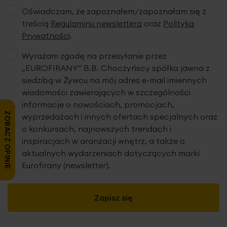
Oświadczam, że zapoznałem/zapoznałam się z
treścią
Regulaminu newslettera
oraz
Polityką
Prywatności
.
Wyrażam zgodę na przesyłanie przez
„EUROFIRANY” B.B. Choczyńscy spółka jawna z
siedzibą w Żywcu na mój adres e-mail imiennych
wiadomości zawierających w szczególności
informacje o nowościach, promocjach,
ZOBACZ OPINIE
wyprzedażach i innych ofertach specjalnych oraz
o konkursach, najnowszych trendach i
inspiracjach w aranżacji wnętrz, a także o
aktualnych wydarzeniach dotyczących marki
Eurofirany (newsletter).
Zapisz się