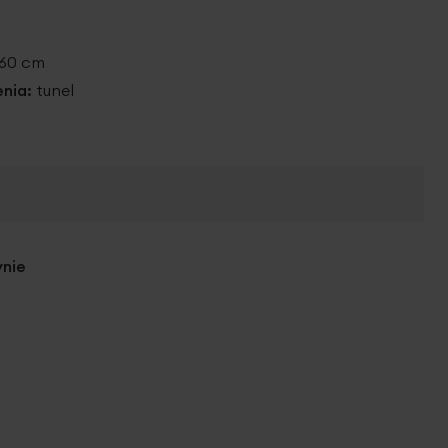
260 cm
nia:
tunel
ynie