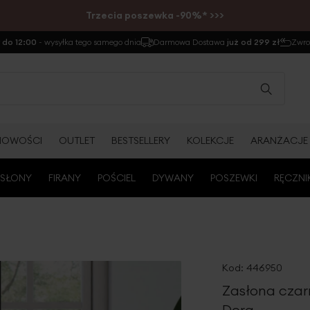
Trzecia poszewka -90%* >>>
do 12:00
- wysyłka tego samego dnia
Darmowa Dostawa
już od 299 zł
Zwr
NOWOŚCI
OUTLET
BESTSELLERY
KOLEKCJE
ARANŻACJE
SŁONY
FIRANY
POŚCIEL
DYWANY
POSZEWKI
RĘCZNI
Kod:
446950
Zasłona czar
Dora