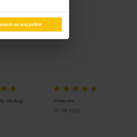
pem
ezwól na wszystkie
100%
do obsługi
Polecam
.
03-08-2026