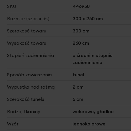
Więcej
SKU
446950
informacji
Rozmiar (szer. x dł.)
300 x 260 cm
Szerokość towaru
300 cm
Wysokość towaru
260 cm
Stopień zaciemnienia
o średnim stopniu
zaciemnienia
Sposób zawieszenia
tunel
Wypustka nad taśmą
2 cm
Szerokość tunelu
5 cm
Rodzaj tkaniny
welurowe, gładkie
Wzór
jednokolorowe