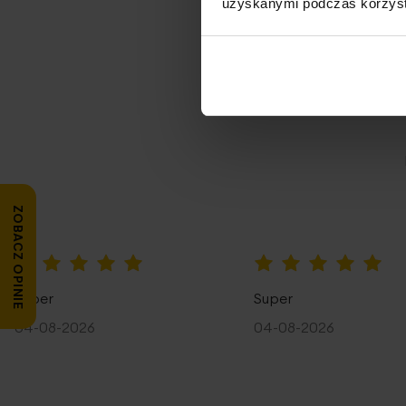
uzyskanymi podczas korzysta
Opi
ZOBACZ OPINIE
100%
100%
Super
Super
04-08-2026
04-08-2026