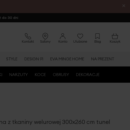
×
ot
do 30 dni
Kontakt
Salony
Konto
Ulubione
Blog
Koszyk
STYLE
DESIGN 91
EVA MINGE HOME
NA PREZENT
KI
NARZUTY
KOCE
OBRUSY
DEKORACJE
na z tkaniny welurowej 300x260 cm tunel