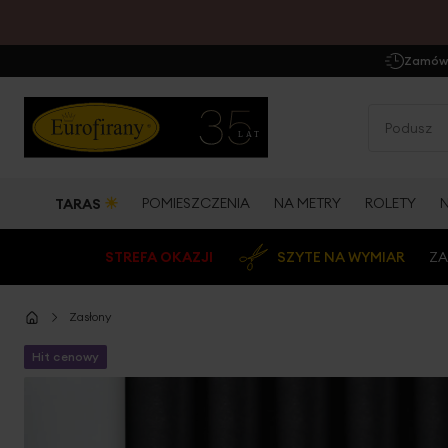
Zamów 
☀
POMIESZCZENIA
NA METRY
ROLETY
TARAS
STREFA OKAZJI
SZYTE NA WYMIAR
ZA
Zasłony
Hit cenowy
Przejdź
na
koniec