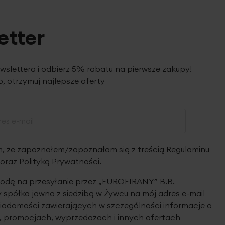
etter
ewslettera i odbierz 5% rabatu na pierwsze zakupy!
, otrzymuj najlepsze oferty
 że zapoznałem/zapoznałam się z treścią
Regulaminu
oraz
Polityką Prywatności
.
dę na przesyłanie przez „EUROFIRANY” B.B.
spółka jawna z siedzibą w Żywcu na mój adres e-mail
iadomości zawierających w szczególności informacje o
 promocjach, wyprzedażach i innych ofertach