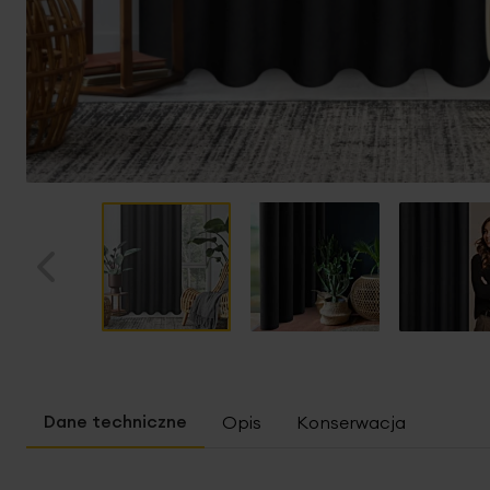
Przejdź
na
początek
Opis
Konserwacja
galerii