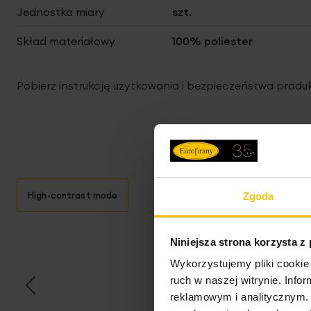
Jednostka miary
szt.
Skład materiałowy
100% poliester
Pobierz instrukcję użytkowania i bezpieczeństwa produ
High-contrast mode
Zgoda
T
Niniejsza strona korzysta z
Wykorzystujemy pliki cookie 
ruch w naszej witrynie. Inf
reklamowym i analitycznym. 