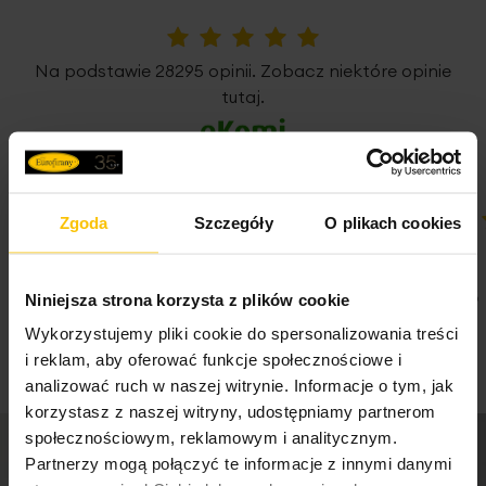
Uniwersalna taśma marszcząca z funkcją tunelu
, daje
Jednostka miary
szt.
możliwość zawieszenia zasłony poprzez naciągnięcie jej
5%
Na podstawie 28295 opinii. Zobacz niektóre opinie
Skład materiałowy
100% poliester
na drążek karnisza, jak i tradycyjnie z użyciem żabek lub
tutaj.
haczyków.
Kolekcję zasłon DORA
zaprojektowaliśmy w wielu
Pobierz instrukcję użytkowania i bezpieczeństwa produktu
rozmiarach oraz we wszystkich najpopularniejszych
sposobach zawieszenia - z pewnością znajdziesz najlepiej
pasującą do Twojego wnętrza.
Zgoda
Szczegóły
O plikach cookies
100%
100%
Super
Super
Podany wymiar dotyczy szerokości zasłony na płasko
04-08-2026
04-08-2026
Niniejsza strona korzysta z plików cookie
przed zmarszczeniem.
Wykorzystujemy pliki cookie do spersonalizowania treści
i reklam, aby oferować funkcje społecznościowe i
analizować ruch w naszej witrynie. Informacje o tym, jak
Dane techniczne:
korzystasz z naszej witryny, udostępniamy partnerom
zawieszenie: taśma/tunel/żabki
społecznościowym, reklamowym i analitycznym.
skład: 100% poliester-welur
Partnerzy mogą połączyć te informacje z innymi danymi
szerokość taśmy marszczącej: 8 cm