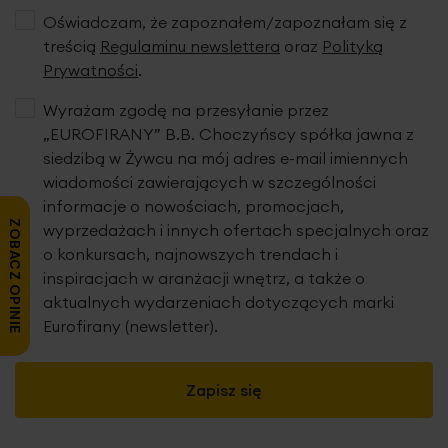
Oświadczam, że zapoznałem/zapoznałam się z
treścią
Regulaminu newslettera
oraz
Polityką
Prywatności
.
Wyrażam zgodę na przesyłanie przez
„EUROFIRANY” B.B. Choczyńscy spółka jawna z
siedzibą w Żywcu na mój adres e-mail imiennych
wiadomości zawierających w szczególności
informacje o nowościach, promocjach,
ZOBACZ OPINIE
wyprzedażach i innych ofertach specjalnych oraz
o konkursach, najnowszych trendach i
inspiracjach w aranżacji wnętrz, a także o
aktualnych wydarzeniach dotyczących marki
Eurofirany (newsletter).
Zapisz się