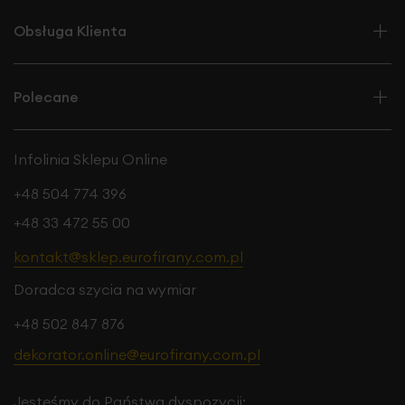
Obsługa Klienta
Polecane
Infolinia Sklepu Online
+48 504 774 396
+48 33 472 55 00
kontakt@sklep.eurofirany.com.pl
Doradca szycia na wymiar
+48 502 847 876
dekorator.online@eurofirany.com.pl
Jesteśmy do Państwa dyspozycji: