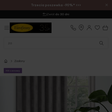
×
Trzecia poszewka -90%* >>>
Zwrot
do 30 dni
Zasłony
Hit cenowy
Przejdź
na
koniec
galerii