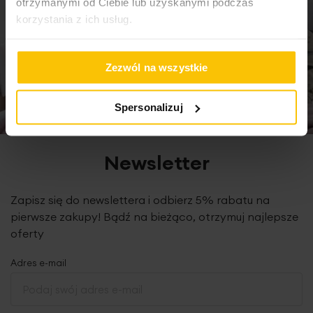
otrzymanymi od Ciebie lub uzyskanymi podczas
wysokość wypustki nad taśmą: 3 cm
korzystania z ich usług.
gramatura: 195 g/m2
tolerancja rozmiaru: +/- 3cm
konserwacja: pranie w temp. 30 st., nie suszyć w suszarce
Zezwól na wszystkie
bębnowej, prasowanie do 110 st.
Spersonalizuj
Produkt jest szyty w naszej pracowni w Polsce
Newsletter
Zapisz się do newslettera i odbierz 5% rabatu na
pierwsze zakupy! Bądź na bieżąco, otrzymuj najlepsze
oferty
Adres e-mail