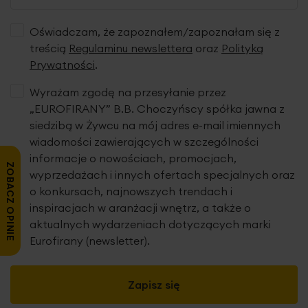
Oświadczam, że zapoznałem/zapoznałam się z
treścią
Regulaminu newslettera
oraz
Polityką
Prywatności
.
Wyrażam zgodę na przesyłanie przez
„EUROFIRANY” B.B. Choczyńscy spółka jawna z
siedzibą w Żywcu na mój adres e-mail imiennych
wiadomości zawierających w szczególności
informacje o nowościach, promocjach,
ZOBACZ OPINIE
wyprzedażach i innych ofertach specjalnych oraz
o konkursach, najnowszych trendach i
inspiracjach w aranżacji wnętrz, a także o
aktualnych wydarzeniach dotyczących marki
Eurofirany (newsletter).
Zapisz się