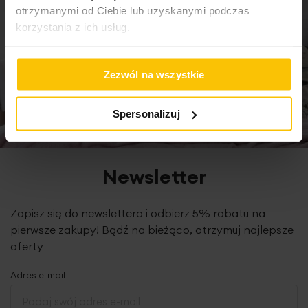
otrzymanymi od Ciebie lub uzyskanymi podczas
korzystania z ich usług.
Podany wymiar dotyczy szerokości zasłony na płasko
przed zmarszczeniem.
Zezwól na wszystkie
Spersonalizuj
Dane techniczne:
zawieszenie: tunel
skład: 100% poliester-welur
szerokość tunelu/średnica: 5 cm
Newsletter
wysokość wypustki nad tunelem: 2 cm
gramatura: 195 g/m2
Zapisz się do newslettera i odbierz 5% rabatu na
tolerancja rozmiaru: +/- 3cm
konserwacja: pranie w temp. 30 st., nie suszyć w suszarce
pierwsze zakupy! Bądź na bieżąco, otrzymuj najlepsze
bębnowej, prasowanie do 110 st.
oferty
Adres e-mail
Produkt jest szyty w naszej pracowni w Polsce.