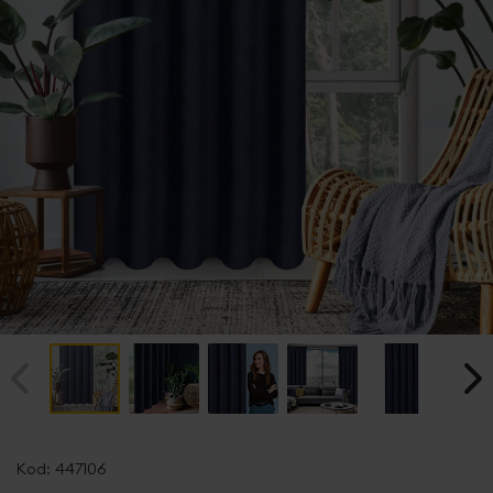
Przejdź
na
Kod:
447106
początek