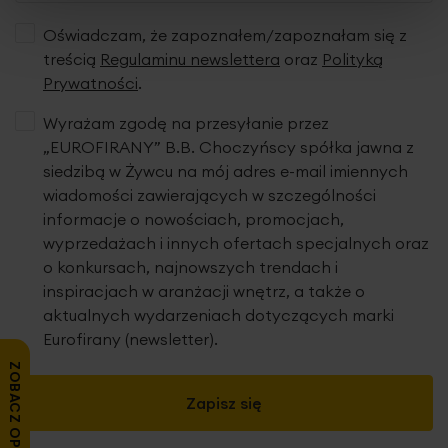
Oświadczam, że zapoznałem/zapoznałam się z
treścią
Regulaminu newslettera
oraz
Polityką
Podany wymiar dotyczy szerokości zasłony na płasko
Prywatności
.
przed zmarszczeniem.
Wyrażam zgodę na przesyłanie przez
„EUROFIRANY” B.B. Choczyńscy spółka jawna z
Dane techniczne:
siedzibą w Żywcu na mój adres e-mail imiennych
wiadomości zawierających w szczególności
zawieszenie: tunel
informacje o nowościach, promocjach,
skład: 100% poliester-welur
wyprzedażach i innych ofertach specjalnych oraz
szerokość tunelu/średnica: 5 cm
o konkursach, najnowszych trendach i
wysokość wypustki nad tunelem: 2 cm
gramatura: 195 g/m2
inspiracjach w aranżacji wnętrz, a także o
tolerancja rozmiaru: +/- 3cm
aktualnych wydarzeniach dotyczących marki
konserwacja: pranie w temp. 30 st., nie suszyć w suszarce
Eurofirany (newsletter).
bębnowej, prasowanie do 110 st.
ZOBACZ OPINIE
Zapisz się
Produkt jest szyty w naszej pracowni w Polsce.