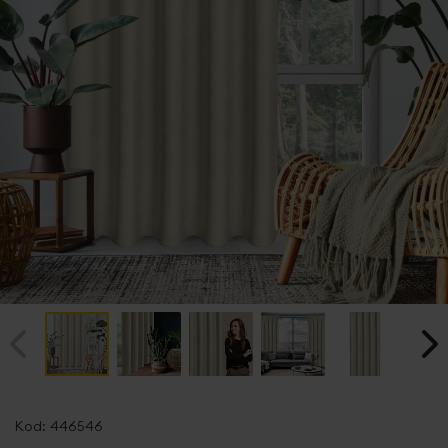
Przejdź
na
Kod:
446546
początek