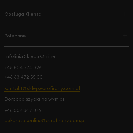
Obsługa Klienta
Polecane
Infolinia Sklepu Online
+48 504 774 396
+48 33 472 55 00
kontakt@sklep.eurofirany.com.pl
Doradca szycia na wymiar
+48 502 847 876
dekorator.online@eurofirany.com.pl