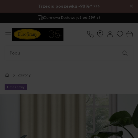
×
Trzecia poszewka -90%* >>>
Darmowa Dostawa
już od 299 zł
Zasłony
Hit cenowy
Przejdź
na
koniec
galerii