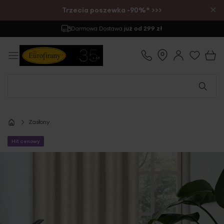
×
Trzecia poszewka -90%* >>>
Darmowa Dostawa
już od 299 zł
Zasłony
Hit cenowy
Przejdź
na
koniec
galerii