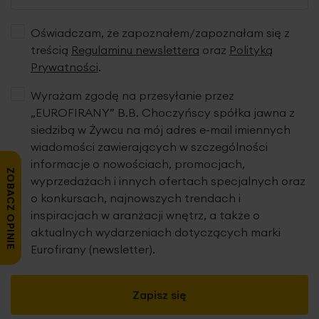
Oświadczam, że zapoznałem/zapoznałam się z
treścią
Regulaminu newslettera
oraz
Polityką
Prywatności
.
Wyrażam zgodę na przesyłanie przez
„EUROFIRANY” B.B. Choczyńscy spółka jawna z
siedzibą w Żywcu na mój adres e-mail imiennych
wiadomości zawierających w szczególności
informacje o nowościach, promocjach,
ZOBACZ OPINIE
wyprzedażach i innych ofertach specjalnych oraz
o konkursach, najnowszych trendach i
inspiracjach w aranżacji wnętrz, a także o
aktualnych wydarzeniach dotyczących marki
Eurofirany (newsletter).
Zapisz się