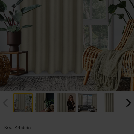
Przejdź
na
Kod:
446568
początek