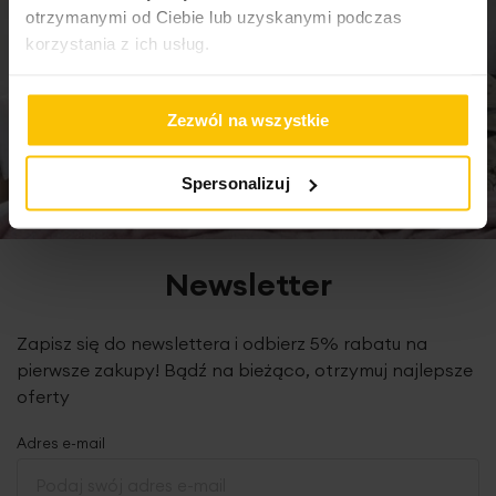
otrzymanymi od Ciebie lub uzyskanymi podczas
korzystania z ich usług.
Podany wymiar dotyczy szerokości zasłony na płasko
przed zmarszczeniem.
Zezwól na wszystkie
Spersonalizuj
Dane techniczne:
zawieszenie: tunel
skład: 100% poliester-welur
szerokość tunelu/średnica: 5 cm
Newsletter
wysokość wypustki nad tunelem: 2 cm
gramatura: 195 g/m2
Zapisz się do newslettera i odbierz 5% rabatu na
tolerancja rozmiaru: +/- 3cm
konserwacja: pranie w temp. 30 st., nie suszyć w suszarce
pierwsze zakupy! Bądź na bieżąco, otrzymuj najlepsze
bębnowej, prasowanie do 110 st.
oferty
Adres e-mail
Produkt jest szyty w naszej pracowni w Polsce.