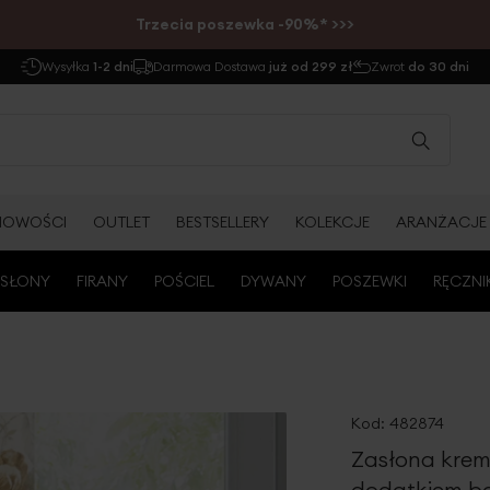
Trzecia poszewka -90%* >>>
Wysyłka
1-2 dni
Darmowa Dostawa
już od 299 zł
Zwrot
do 30 dni
NOWOŚCI
OUTLET
BESTSELLERY
KOLEKCJE
ARANŻACJE
SŁONY
FIRANY
POŚCIEL
DYWANY
POSZEWKI
RĘCZNI
Kod:
482874
Zasłona krem
dodatkiem ba