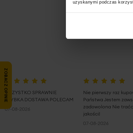
uzyskanymi podczas korzysta
Opi
ZOBACZ OPINIE
100%
100%
WSZYSTKO SPRAWNIE
Nie pierwszy raz kup
SZYBKA DOSTAWA POLECAM
Państwa Jestem zaws
zadowolona Nie traćc
07-08-2026
jakości!
07-08-2026