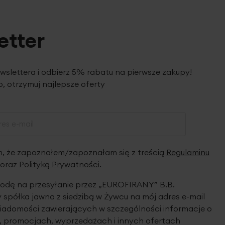
etter
ewslettera i odbierz 5% rabatu na pierwsze zakupy!
, otrzymuj najlepsze oferty
 że zapoznałem/zapoznałam się z treścią
Regulaminu
oraz
Polityką Prywatności
.
dę na przesyłanie przez „EUROFIRANY” B.B.
spółka jawna z siedzibą w Żywcu na mój adres e-mail
iadomości zawierających w szczególności informacje o
 promocjach, wyprzedażach i innych ofertach