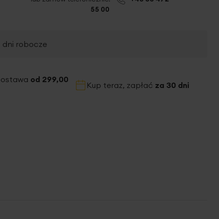
55 00
2 dni robocze
dostawa
od 299,00
Kup teraz, zapłać
za 30 dni