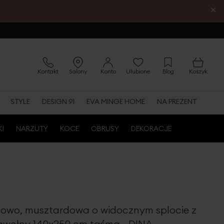
×
Kontakt
Salony
Konto
Ulubione
Blog
Koszyk
STYLE
DESIGN 91
EVA MINGE HOME
NA PREZENT
KI
NARZUTY
KOCE
OBRUSY
DEKORACJE
owo, musztardowa o widocznym splocie z
wełny 140x250 cm taśma - DINA