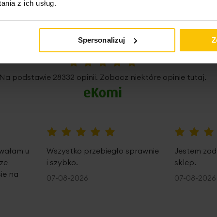
nia z ich usług.
nie potwierdzone zaku
Spersonalizuj
Z
5%
Na podstawie 28332 opinii. Zobacz niektóre opinie tutaj.
100%
100%
owałam u
Wszystko przebiegło sprawnie
Jestem zad
ze
i szybko.
sklep.
ie na
07-08-2026
07-08-2026