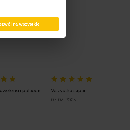
pem
ezwól na wszystkie
100%
owolona i polecam
Wszystko super.
07-08-2026