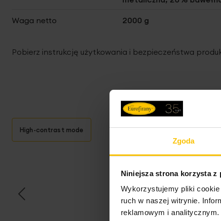
Waga netto
2000 g
Pobierz instrukcję użytkowania i bezpieczeństwa produ
High-contrast mode
Zgoda
T
Niniejsza strona korzysta z
Wykorzystujemy pliki cookie 
ruch w naszej witrynie. Inf
reklamowym i analitycznym. 