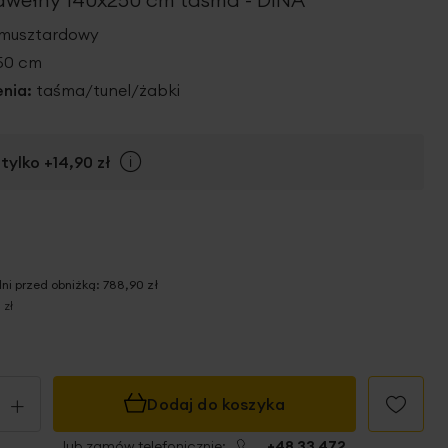
 musztardowy
250 cm
nia:
taśma/tunel/żabki
tylko
+14,90 zł
Info
dni przed obniżką:
788,90 zł
 zł
+
Dodaj do koszyka
lub zamów telefonicznie:
+48 33 472