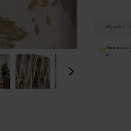
Wysyłka 1-
Darmowa 
zł