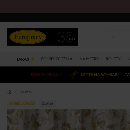
☀
POMIESZCZENIA
NA METRY
ROLETY
TARAS
STREFA OKAZJI
SZYTE NA WYMIAR
ZA
Zasłony
DOBRA CENA!
Outlet
Przejdź
na
koniec