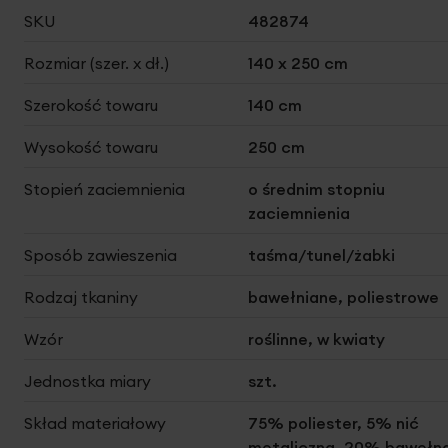
Więcej
SKU
482874
informacji
Rozmiar (szer. x dł.)
140 x 250 cm
Szerokość towaru
140 cm
Wysokość towaru
250 cm
Stopień zaciemnienia
o średnim stopniu
zaciemnienia
Sposób zawieszenia
taśma/tunel/żabki
Rodzaj tkaniny
bawełniane, poliestrowe
Wzór
roślinne, w kwiaty
Jednostka miary
szt.
Skład materiałowy
75% poliester, 5% nić
metaliczna, 20% bawełn