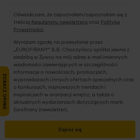
Oświadczam, że zapoznałem/zapoznałam się z
treścią
Regulaminu newslettera
oraz
Polityką
Prywatności
.
Wyrażam zgodę na przesyłanie przez
„EUROFIRANY” B.B. Choczyńscy spółka jawna z
siedzibą w Żywcu na mój adres e-mail imiennych
wiadomości zawierających w szczególności
informacje o nowościach, promocjach,
ZOBACZ OPINIE
wyprzedażach i innych ofertach specjalnych oraz
o konkursach, najnowszych trendach i
inspiracjach w aranżacji wnętrz, a także o
aktualnych wydarzeniach dotyczących marki
Eurofirany (newsletter).
Zapisz się