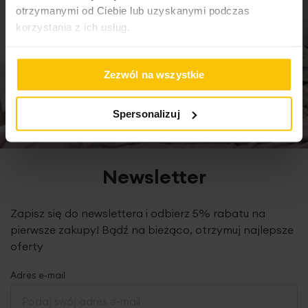
otrzymanymi od Ciebie lub uzyskanymi podczas
korzystania z ich usług.
Podany wymiar dotyczy szerokości zasłony na płasko
przed zmarszczeniem.
Zezwól na wszystkie
Spersonalizuj
Dane techniczne:
zawieszenie: tunel
skład: 100% poliester-welur
szerokość tunelu/średnica: 5 cm
Newsletter
wysokość wypustki nad tunelem: 2 cm
gramatura: 195 g/m2
Zapisz się do newslettera i odbierz 5% rabatu na
tolerancja rozmiaru: +/- 3cm
konserwacja: pranie w temp. 30 st., nie suszyć w suszarce
pierwsze zakupy! Bądź na bieżąco, otrzymuj najlepsze
bębnowej, prasowanie do 110 st.
oferty
Adres e-mail
Produkt jest szyty w naszej pracowni w Polsce.