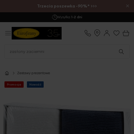
×
Trzecia poszewka -90%* >>>
Wysyłka
1-2 dni
Zestawy prezentowe
Promocja
Nowość
Przejdź
na
koniec
galerii