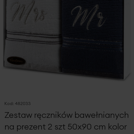
Przejdź
na
Kod:
482033
początek
Zestaw ręczników bawełnianych
galerii
na prezent 2 szt 50x90 cm kolor