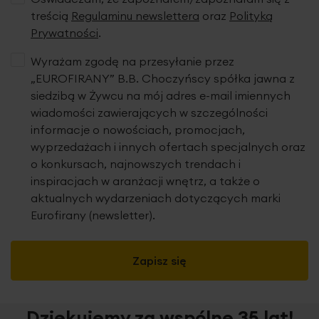
treścią
Regulaminu newslettera
oraz
Polityką
Prywatności
.
Wyrażam zgodę na przesyłanie przez
„EUROFIRANY” B.B. Choczyńscy spółka jawna z
siedzibą w Żywcu na mój adres e-mail imiennych
wiadomości zawierających w szczególności
informacje o nowościach, promocjach,
wyprzedażach i innych ofertach specjalnych oraz
o konkursach, najnowszych trendach i
inspiracjach w aranżacji wnętrz, a także o
aktualnych wydarzeniach dotyczących marki
Eurofirany (newsletter).
Zapisz się
Dziękujemy za wspólne 35 lat!