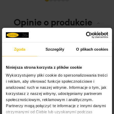
Opinie o produkcie
100%
Zgoda
Szczegóły
O plikach cookies
Świetna tkanina - wygodna w użytkowaniu.
Wysłany na
02.01.2025
Niniejsza strona korzysta z plików cookie
Wykorzystujemy pliki cookie do spersonalizowania treści
100%
i reklam, aby oferować funkcje społecznościowe i
Polecam
analizować ruch w naszej witrynie. Informacje o tym, jak
Wysłany na
30.05.2023
korzystasz z naszej witryny, udostępniamy partnerom
społecznościowym, reklamowym i analitycznym.
Partnerzy mogą połączyć te informacje z innymi danymi
otrzymanymi od Ciebie lub uzyskanymi podczas