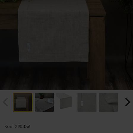
Przejdź
na
Kod:
390436
początek