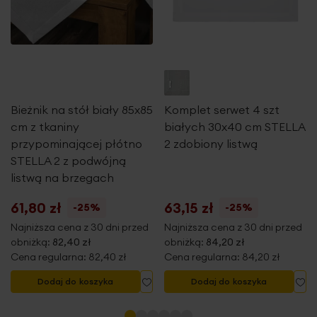
długość: 140 cm
szerokość: 40 cm
Waga netto
370 g
Nie suszyć w suszarce bębnowej
skład: 100% poliester
gramatura: 280 g/m2
Pobierz instrukcję użytkowania i bezpieczeństwa produktu
Bieżnik na stół biały 85x85
Komplet serwet 4 szt
cm z tkaniny
białych 30x40 cm STELLA
przypominającej płótno
2 zdobiony listwą
STELLA 2 z podwójną
listwą na brzegach
61,80 zł
63,15 zł
-25%
-25%
Najniższa cena z 30 dni przed
Najniższa cena z 30 dni przed
obniżką:
82,40 zł
obniżką:
84,20 zł
Cena regularna:
82,40 zł
Cena regularna:
84,20 zł
Dodaj do listy życzeń
Dodaj do listy życzeń
Do
Dodaj do koszyka
Dodaj do koszyka