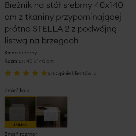
Bieżnik na stół srebrny 40x140
galerii
cm z tkaniny przypominającej
płótno STELLA 2 z podwójną
listwą na brzegach
Kolor:
srebrny
Rozmiar:
40 x 140 cm
Ocena:
5/5
Opinie klientów:
3
100
100
% of
Zmień kolor
SREBRNY
Zmień rozmiar