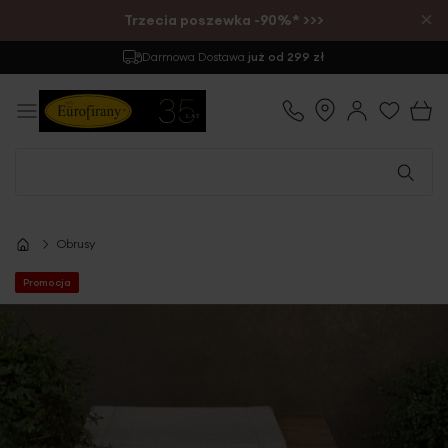
×
Trzecia poszewka -90%* >>>
Darmowa Dostawa
już od 299 zł
Obrusy
Promocja
Przejdź
na
koniec
galerii