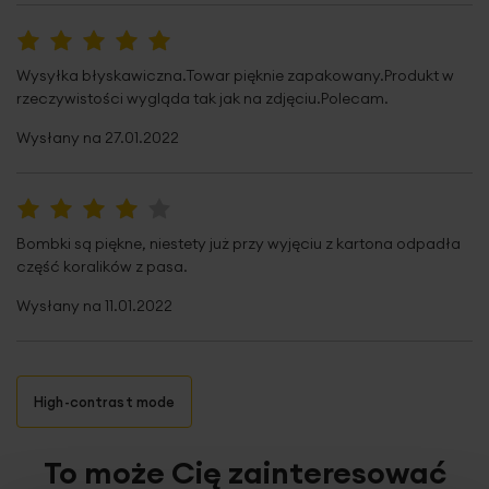
100%
Wysyłka błyskawiczna.Towar pięknie zapakowany.Produkt w
rzeczywistości wygląda tak jak na zdjęciu.Polecam.
Wysłany na
27.01.2022
80%
Bombki są piękne, niestety już przy wyjęciu z kartona odpadła
część koralików z pasa.
Wysłany na
11.01.2022
High-contrast mode
To może Cię zainteresować