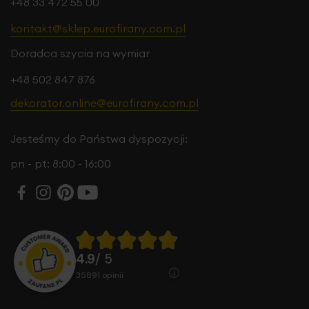
+48 33 472 55 00
kontakt@sklep.eurofirany.com.pl
Doradca szycia na wymiar
+48 502 847 876
dekorator.online@eurofirany.com.pl
Jesteśmy do Państwa dyspozycji:
pn - pt: 8:00 - 16:00
4.9
/ 5
35891
opinii