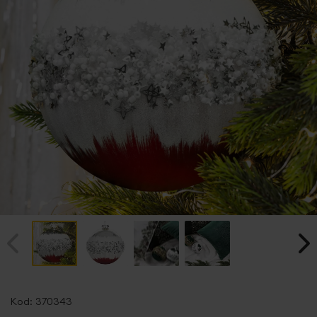
Przejdź
na
Kod:
370343
początek