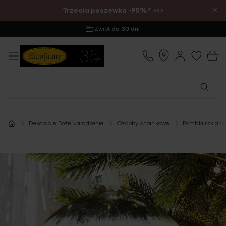
×
Trzecia poszewka -90%* >>>
Zwrot
do 30 dni
Dekoracje Boże Narodzenie
Ozdoby choinkowe
Bombki szklane
Przejdź
na
koniec
galerii