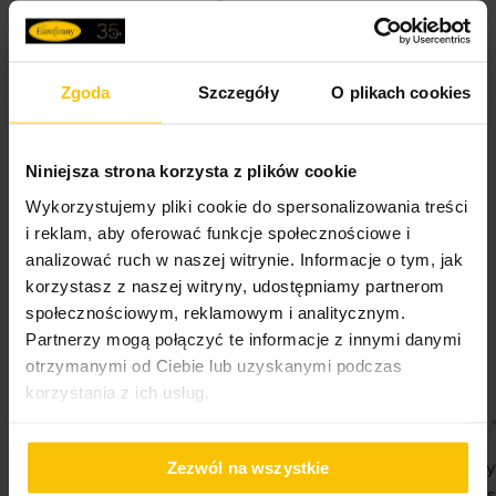
Zgoda
Szczegóły
O plikach cookies
Opinie potwierdzone zakupem
Niniejsza strona korzysta z plików cookie
Wykorzystujemy pliki cookie do spersonalizowania treści
i reklam, aby oferować funkcje społecznościowe i
analizować ruch w naszej witrynie. Informacje o tym, jak
5%
Na podstawie 28332 opinii. Zobacz niektóre opinie
korzystasz z naszej witryny, udostępniamy partnerom
tutaj.
społecznościowym, reklamowym i analitycznym.
Partnerzy mogą połączyć te informacje z innymi danymi
otrzymanymi od Ciebie lub uzyskanymi podczas
korzystania z ich usług.
100%
100%
WSZYSTKO SPRAWNIE SZYBKA
Nie pierwsz
Zezwól na wszystkie
DOSTAWA POLECAM
Państwa Je