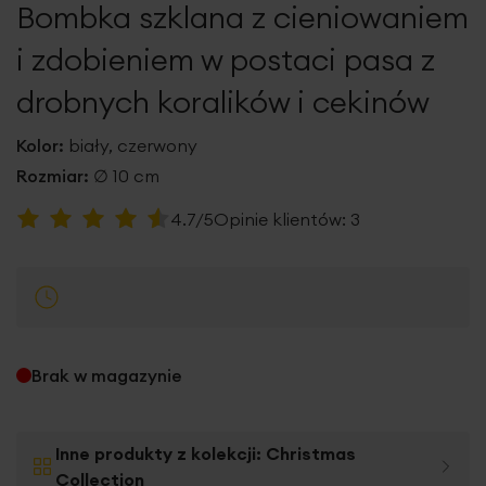
Bombka szklana z cieniowaniem
galerii
i zdobieniem w postaci pasa z
drobnych koralików i cekinów
Kolor:
biały, czerwony
Rozmiar:
∅ 10 cm
Ocena:
4.7/5
Opinie klientów:
3
93
100
% of
Brak w magazynie
Inne produkty z kolekcji:
Christmas
Collection