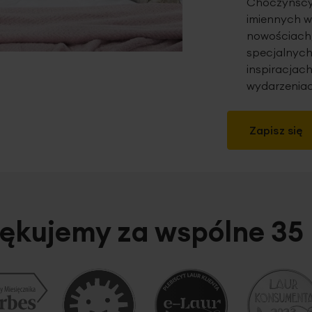
Choczyńscy 
imiennych w
nowościach,
specjalnych
inspiracjach
wydarzeniac
Zapisz się
ękujemy za wspólne 35 