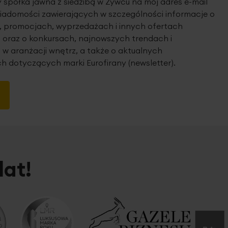
spółka jawna z siedzibą w Żywcu na mój adres e-mail
iadomości zawierających w szczególności informacje o
 promocjach, wyprzedażach i innych ofertach
 oraz o konkursach, najnowszych trendach i
 w aranżacji wnętrz, a także o aktualnych
h dotyczących marki Eurofirany (newsletter).
lat!