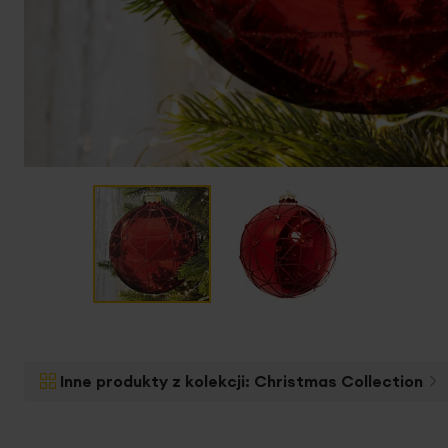
Przejdź
na
początek
Inne produkty z kolekcji:
Christmas Collection
galerii