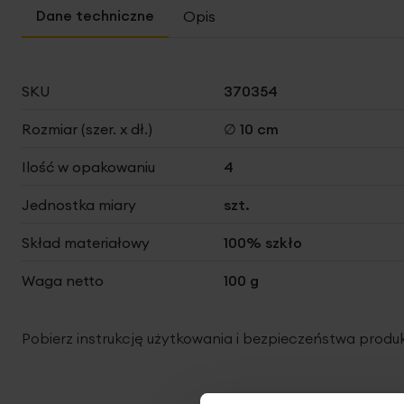
Opis
Więcej
SKU
370354
informacji
Rozmiar (szer. x dł.)
∅ 10 cm
Ilość w opakowaniu
4
Jednostka miary
szt.
Skład materiałowy
100% szkło
Waga netto
100 g
Pobierz instrukcję użytkowania i bezpieczeństwa produ