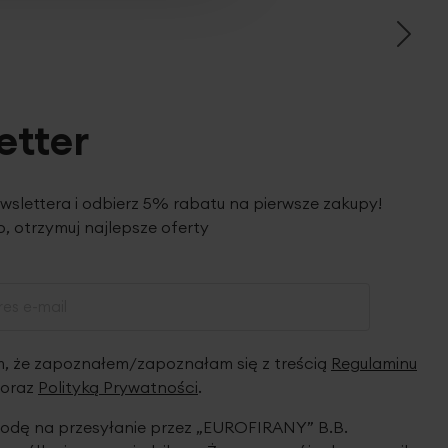
etter
ewslettera i odbierz 5% rabatu na pierwsze zakupy!
, otrzymuj najlepsze oferty
 że zapoznałem/zapoznałam się z treścią
Regulaminu
oraz
Polityką Prywatności
.
dę na przesyłanie przez „EUROFIRANY” B.B.