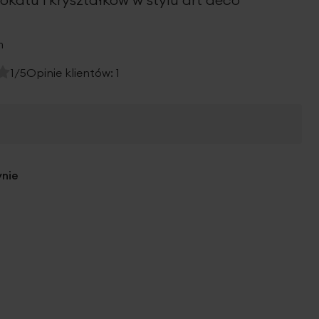
m
1/5
Opinie klientów:
1
ynie