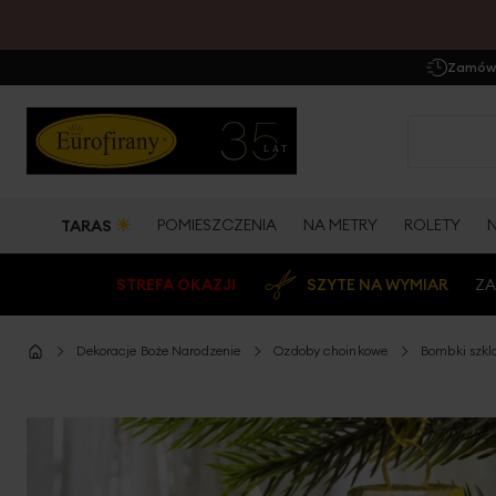
Zamów 
☀
POMIESZCZENIA
NA METRY
ROLETY
TARAS
STREFA OKAZJI
SZYTE NA WYMIAR
ZA
Dekoracje Boże Narodzenie
Ozdoby choinkowe
Bombki szkl
Przejdź
na
koniec