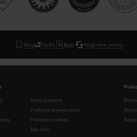
Blog
PayPo
Raty
Wygodne zwroty
a
Pole
i
Nota prawna
Bests
Polityka prywatności
Nowo
tera
Polityka cookies
Święt
Dla firm