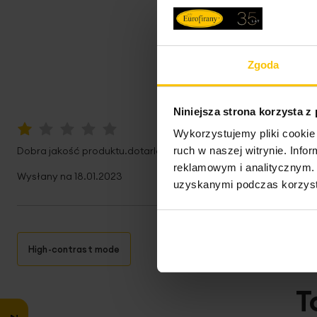
Zgoda
Niniejsza strona korzysta z
Wykorzystujemy pliki cookie 
20%
Dobra jakość produktu.dotarla w 1/3 uszkodzona..
ruch w naszej witrynie. Inf
reklamowym i analitycznym. 
Wysłany na
18.01.2023
uzyskanymi podczas korzysta
High-contrast mode
T