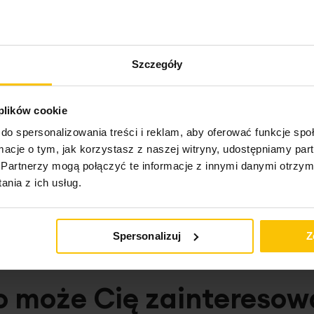
Opinie o produkcie
Szczegóły
 plików cookie
do spersonalizowania treści i reklam, aby oferować funkcje sp
ormacje o tym, jak korzystasz z naszej witryny, udostępniamy p
Partnerzy mogą połączyć te informacje z innymi danymi otrzym
nia z ich usług.
Spersonalizuj
Z
o może Cię zainteresow