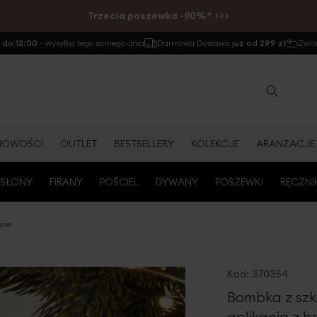
Trzecia poszewka -90%* >>>
do 12:00
- wysyłka tego samego dnia
Darmowa Dostawa
już od 299 zł
Zwr
NOWOŚCI
OUTLET
BESTSELLERY
KOLEKCJE
ARANŻACJE
SŁONY
FIRANY
POŚCIEL
DYWANY
POSZEWKI
RĘCZNI
ane
Kod:
370354
Bombka z szk
aplikacją z b