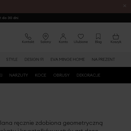
×
ot
do 30 dni
Kontakt
Salony
Konto
Ulubione
Blog
Koszyk
STYLE
DESIGN 91
EVA MINGE HOME
NA PREZENT
KI
NARZUTY
KOCE
OBRUSY
DEKORACJE
lana ręcznie zdobiona geometryczną
rokatu i kryształków w stylu art deco