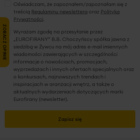
Oświadczam, że zapoznałem/zapoznałam się z
treścią
Regulaminu newslettera
oraz
Polityką
Prywatności
.
ZOBACZ OPINIE
Wyrażam zgodę na przesyłanie przez
„EUROFIRANY” B.B. Choczyńscy spółka jawna z
siedzibą w Żywcu na mój adres e-mail imiennych
wiadomości zawierających w szczególności
informacje o nowościach, promocjach,
wyprzedażach i innych ofertach specjalnych oraz
o konkursach, najnowszych trendach i
inspiracjach w aranżacji wnętrz, a także o
aktualnych wydarzeniach dotyczących marki
Eurofirany (newsletter).
Zapisz się