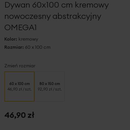
Dywan 60x100 cm kremowy
galerii
nowoczesny abstrakcyjny
OMEGA1
Kolor:
kremowy
Rozmiar:
60 x 100 cm
Zmień rozmiar
60 x 100 cm
80 x 150 cm
46,90 zł
/ szt.
92,90 zł
/ szt.
46,90 zł