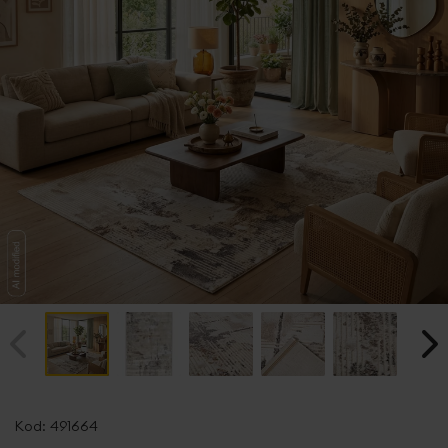
Przejdź
na
Kod:
491664
początek