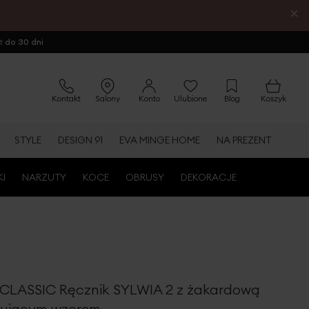
×
ot
do 30 dni
Kontakt
Salony
Konto
Ulubione
Blog
Koszyk
STYLE
DESIGN 91
EVA MINGE HOME
NA PREZENT
KI
NARZUTY
KOCE
OBRUSY
DEKORACJE
CLASSIC Ręcznik SYLWIA 2 z żakardową
alującym wzorem