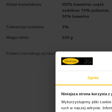
Skład materiałowy
100% bawełna; część
ozdobna: 70% poliester,
30% bawełna
Tolerancja rozmiaru
3%
Waga netto
225 g
Pobierz instrukcję użytkowania i bezpieczeństwa produ
Zgoda
Niniejsza strona korzysta z
Wykorzystujemy pliki cookie 
ruch w naszej witrynie. Inf