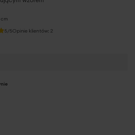
0 cm
5/5
Opinie klientów:
2
ynie