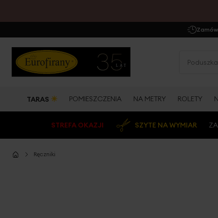
Zamów 
☀
POMIESZCZENIA
NA METRY
ROLETY
TARAS
STREFA OKAZJI
SZYTE NA WYMIAR
ZA
Ręczniki
Przejdź
na
koniec