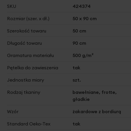
Więcej
SKU
424374
informacji
Rozmiar (szer. x dł.)
50 x 90 cm
Szerokość towaru
50 cm
Długość towaru
90 cm
Gramatura materiału
500 g/m²
Pętelka do zawieszenia
tak
Jednostka miary
szt.
Rodzaj tkaniny
bawełniane, frotte,
gładkie
Wzór
żakardowe z bordiurą
Standard Oeko-Tex
tak