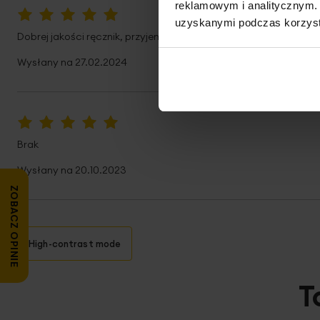
reklamowym i analitycznym. 
uzyskanymi podczas korzysta
100%
Dobrej jakości ręcznik, przyjemnym w dotyku.
Wysłany na
27.02.2024
100%
Brak
Wysłany na
20.10.2023
ZOBACZ OPINIE
High-contrast mode
T