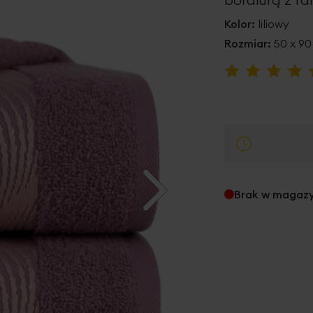
Kolor:
liliowy
Rozmiar:
50 x 9
Ocena:
100
100
% of
Brak w magaz