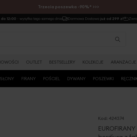
Trzecia poszewka -90%* >>>
do 12:00
- wysyłka tego samego dnia
Darmowa Dostawa
już od 299 zł
Zwr
NOWOŚCI
OUTLET
BESTSELLERY
KOLEKCJE
ARANŻACJE
SŁONY
FIRANY
POŚCIEL
DYWANY
POSZEWKI
RĘCZNI
Kod:
424374
EUROFIRANY 
bordiurą z f