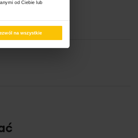
anymi od Ciebie lub
ezwól na wszystkie
ać