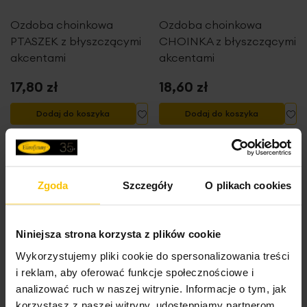
skład: tworzywo sztuczne
Ozdoba choinkowa
Ozdoba choinkowa
PTASZEK z błyszczącymi
CHOINKA z błyszczącymi
akcentami
akcentami
17,80 zł
18,60 zł
Dodaj do listy życzeń
Dodaj do listy życzeń
Do
Dodaj do koszyka
Dodaj do koszyka
Zgoda
Szczegóły
O plikach cookies
High-contrast mode
Niniejsza strona korzysta z plików cookie
To może Cię zainteresować
Wykorzystujemy pliki cookie do spersonalizowania treści
i reklam, aby oferować funkcje społecznościowe i
analizować ruch w naszej witrynie. Informacje o tym, jak
korzystasz z naszej witryny, udostępniamy partnerom