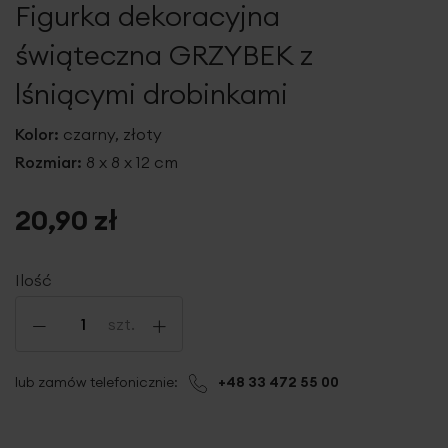
Figurka dekoracyjna
galerii
świąteczna GRZYBEK z
lśniącymi drobinkami
Kolor:
czarny, złoty
Rozmiar:
8 x 8 x 12 cm
20,90 zł
Ilość
-
+
szt.
lub zamów telefonicznie:
+48 33 472 55 00