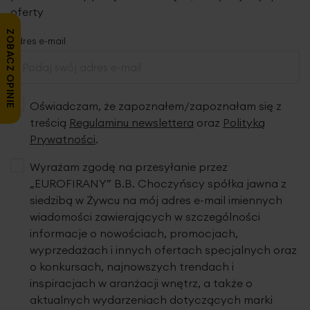
oferty
ZOBACZ OPINIE
Adres e-mail
Oświadczam, że zapoznałem/zapoznałam się z
treścią
Regulaminu newslettera
oraz
Polityką
Prywatności
.
Wyrażam zgodę na przesyłanie przez
„EUROFIRANY” B.B. Choczyńscy spółka jawna z
siedzibą w Żywcu na mój adres e-mail imiennych
wiadomości zawierających w szczególności
informacje o nowościach, promocjach,
wyprzedażach i innych ofertach specjalnych oraz
o konkursach, najnowszych trendach i
inspiracjach w aranżacji wnętrz, a także o
aktualnych wydarzeniach dotyczących marki