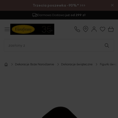
×
Trzecia poszewka -90%* >>>
Darmowa Dostawa
już od 299 zł
Dekoracje Boże Narodzenie
Dekoracje świąteczne
Figurki świą
Przejdź
na
koniec
galerii