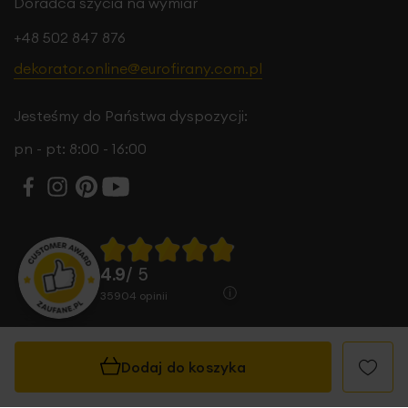
Doradca szycia na wymiar
+48 502 847 876
dekorator.online@eurofirany.com.pl
Jesteśmy do Państwa dyspozycji:
pn - pt: 8:00 - 16:00
4.9
/ 5
35904
opinii
Dodaj do koszyka
© 2026 Eurofirany B.B. Choczyńscy Sp.J. Wszystkie