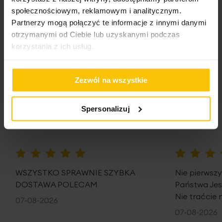
społecznościowym, reklamowym i analitycznym.
Partnerzy mogą połączyć te informacje z innymi danymi
Opinie potwierdzone zakupem
otrzymanymi od Ciebie lub uzyskanymi podczas
korzystania z ich usług.
Zezwól na wszystkie
5%
Na podstawie 28332 opinii. Zobacz niektóre opinie
tutaj.
Spersonalizuj
100%
100%
WSZYSTKO SPRAWNIE SZYBKA
Nie pierwsz
DOSTAWA POLECAM
Państwa Je
Nie traćcie 
07-08-2026
07-08-2026