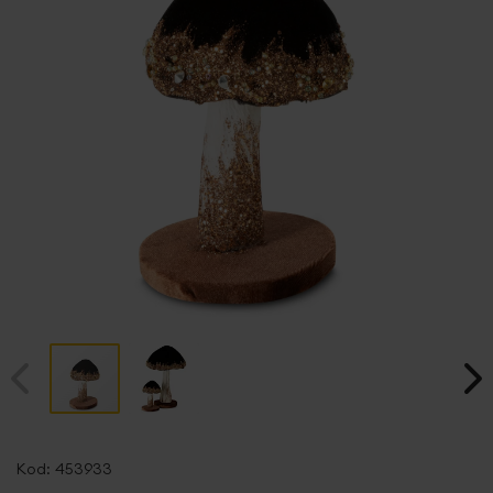
Przejdź
na
Kod:
453933
początek