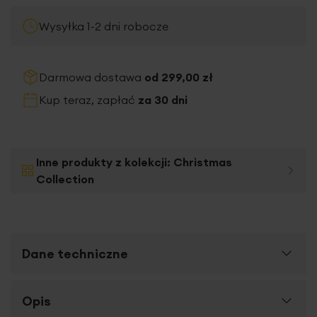
Wysyłka 1-2 dni robocze
Darmowa dostawa
od 299,00 zł
Kup teraz, zapłać
za 30 dni
Inne produkty z kolekcji:
Christmas
Collection
Dane techniczne
Więcej
Opis
SKU
453933
informacji