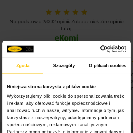
Dane techniczne:
Waga netto
500 g
Nie można wybielać i chlorować
5%
szerokość: 140 cm
Na podstawie 28332 opinii. Zobacz niektóre opinie
wysokość: 250 cm​
tutaj.
Pobierz instrukcję użytkowania i bezpieczeństwa produktu
skład: 100% poliester
Nie suszyć w suszarce bębnowej
ilość przelotek: 8 szt
średnica przelotki: 4 cm
Zgoda
Szczegóły
O plikach cookies
2
gramatura: 80 g/m
100%
100%
tolerancja rozmiaru: +/- 5%
WSZYSTKO SPRAWNIE SZYBKA
Nie pierwsz
DOSTAWA POLECAM
Państwa Je
Niniejsza strona korzysta z plików cookie
Nie traćcie 
07-08-2026
Wykorzystujemy pliki cookie do spersonalizowania treści
07-08-2026
i reklam, aby oferować funkcje społecznościowe i
analizować ruch w naszej witrynie. Informacje o tym, jak
korzystasz z naszej witryny, udostępniamy partnerom
społecznościowym, reklamowym i analitycznym.
Partnerzy mogą połączyć te informacje z innymi danymi