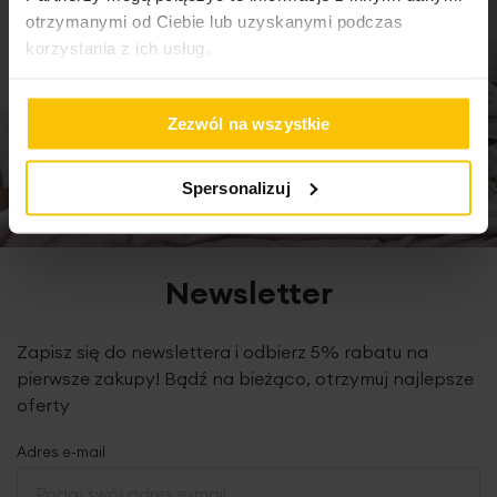
otrzymanymi od Ciebie lub uzyskanymi podczas
korzystania z ich usług.
Zezwól na wszystkie
Spersonalizuj
Newsletter
Zapisz się do newslettera i odbierz 5% rabatu na
pierwsze zakupy! Bądź na bieżąco, otrzymuj najlepsze
oferty
Adres e-mail