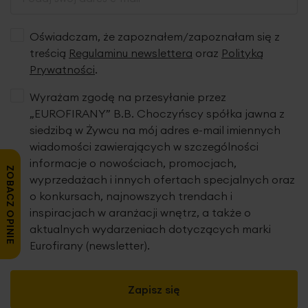
Oświadczam, że zapoznałem/zapoznałam się z
treścią
Regulaminu newslettera
oraz
Polityką
Prywatności
.
Wyrażam zgodę na przesyłanie przez
„EUROFIRANY” B.B. Choczyńscy spółka jawna z
siedzibą w Żywcu na mój adres e-mail imiennych
wiadomości zawierających w szczególności
informacje o nowościach, promocjach,
ZOBACZ OPINIE
wyprzedażach i innych ofertach specjalnych oraz
o konkursach, najnowszych trendach i
inspiracjach w aranżacji wnętrz, a także o
aktualnych wydarzeniach dotyczących marki
Eurofirany (newsletter).
Zapisz się