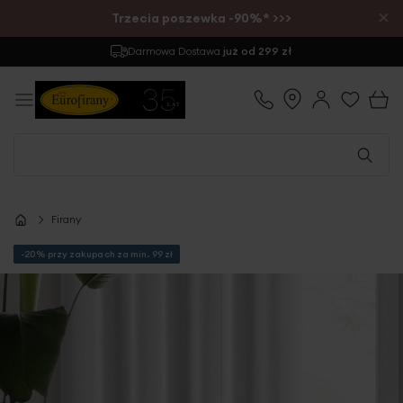
×
Trzecia poszewka -90%* >>>
Darmowa Dostawa
już od 299 zł
Firany
-20% przy zakupach za min. 99 zł
Przejdź
na
koniec
galerii