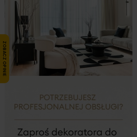
Salon Katowice CH Agata
ul. Roździeńskiego 93, 40-203 Katowice
tel. +48 519 543 951
Salon Konin
Ul. Szarych Szeregów 2G, 62-500 Konin
tel. +48 519 543 961
ZOBACZ OPINIE
Sklep Partnerski Koszalin
Szczecińska 5, 75-120 Koszalin
tel. +48 519 333 105
Salon Kraków Bonarka City Center
Kamieńskiego 11, 30-644 Kraków
tel. +48 515 161 081
Salon Kraków M1
Al. Pokoju 67, 31-564 Kraków
tel. +48 519 543 956
Sklep Partnerski Krosno
Ul. Czajkowskiego 94 A , 38-400 Krosno
tel. +48 504 709 323