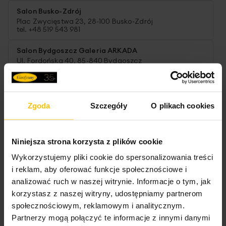
Salon Busko-Zdrój
Plac Zwycięstwa 23, 28-100 Busko-Zdrój
tel. +48 519 543 981
Salon Bydgoszcz Galeria ARKADA
Ul. Fordońska 40, 85-840 Bydgoszcz
tel. +48 519 543 953
Salon Bydgoszcz Galeria Pomorska
Fordońska 141, 85-739 Bydgoszcz
Zgoda
Szczegóły
O plikach cookies
tel. +48 504 771 196
Salon Chrzanów CH MAX
Ul. Trzebińska 40, 32-500 Chrzanów
Niniejsza strona korzysta z plików cookie
tel. +48 519 543 964
Wykorzystujemy pliki cookie do spersonalizowania treści
Salon Częstochowa Galeria Jurajska
i reklam, aby oferować funkcje społecznościowe i
Al. Wojska Polskiego 207, 42-200 Częstochowa
analizować ruch w naszej witrynie. Informacje o tym, jak
tel. +48 515 161 076
korzystasz z naszej witryny, udostępniamy partnerom
społecznościowym, reklamowym i analitycznym.
Salon Dębica
Partnerzy mogą połączyć te informacje z innymi danymi
Ul. Krakowska 25, 39-200 Dębica