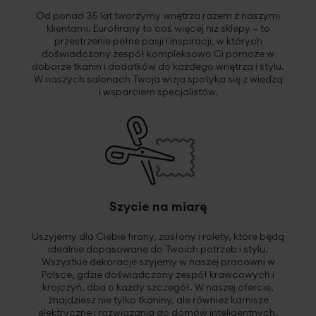
Od ponad 35 lat tworzymy wnętrza razem z naszymi
klientami.
Eurofirany to coś więcej niż sklepy – to
przestrzenie pełne pasji i inspiracji, w których
doświadczony zespół kompleksowo Ci pomoże w
doborze tkanin i dodatków do każdego wnętrza i stylu.
W naszych salonach Twoja wizja spotyka się z wiedzą
i wsparciem specjalistów.
Szycie na miarę
Uszyjemy dla Ciebie firany, zasłony i rolety, które będą
idealnie dopasowane do Twoich potrzeb i stylu
.
Wszystkie dekoracje szyjemy w naszej pracowni w
Polsce, gdzie doświadczony zespół krawcowych i
krojczyń, dba o każdy szczegół. W naszej ofercie,
znajdziesz nie tylko tkaniny, ale również karnisze
elektryczne i rozwiązania do domów inteligentnych.