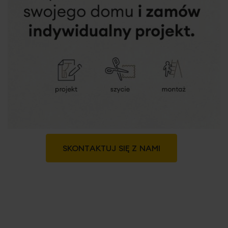
Sklep Partnerski Kędzierzyn Koźle
Aleja Jana Pawła II 27a, stoisko 116-119, 47-220
Kędzierzyn Koźle
tel. +48 519 543 973
Salon Limanowa
Ul. Jana Pawła II 9A, 34-600 Limanowa
tel. +48 515 161 074
Salon Lublin CH Gala
Fabryczna 2, 30-301 Lublin
tel. +48 519 543 962
Sklep Partnerski Myślenice
SKONTAKTUJ SIĘ Z NAMI
Ul. Fijałkowskiego 40, 32-400 Myślenice
tel. +48 575 882 692
Sklep Partnerski Myślenice
Ul. Słowackiego 114, 32-400 Myślenice
tel. +48 12 272 29 99
Sklep Partnerski Nowy Sącz