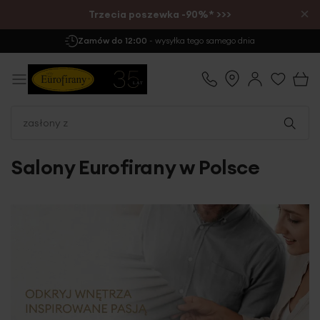
×
Trzecia poszewka -90%* >>>
Zamów do 12:00
- wysyłka tego samego dnia
Salony Eurofirany w Polsce