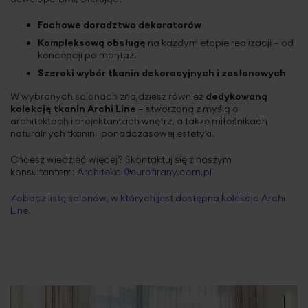
Ul. Legionów 12/4a, 38-300 Gorlice
tel. +48 518 300 255
Fachowe doradztwo dekoratorów
Salon Gorzów Wielkopolski Galeria Askana
Kompleksową obsługę
na każdym etapie realizacji – od
koncepcji po montaż.
Al. Konstytucji 3 Maja 102, 66-400 Gorzów Wielkopolski
tel. +48 519 543 969
Szeroki wybór tkanin dekoracyjnych i zasłonowych
Salon Inowrocław
W wybranych salonach znajdziesz również
dedykowaną
kolekcję tkanin Archi Line
– stworzoną z myślą o
Ul. Królowej Jadwigi 26, 88-100 Inowrocław
tel. +48 515 161 079
architektach i projektantach wnętrz, a także miłośnikach
naturalnych tkanin i ponadczasowej estetyki.
Sklep Partnerski Jelenia Góra
Chcesz wiedzieć więcej? Skontaktuj się z naszym
Ul. Jana Michejdy 3, 58-560 Jelenia Góra
konsultantem:
Architekci@eurofirany.com.pl
tel. +48 757 535 212
Zobacz listę salonów, w których jest dostępna kolekcja Archi
Salon Kalisz Salon Meblowy KLER
Line.
Ul. Wrocławska 48-50, 62-800 Kalisz
tel. +48 515 161 083
Sklep Partnerski Kartuzy
Ul. Gdańska 43, 83-300 Kartuzy
tel. +48 601 240 048