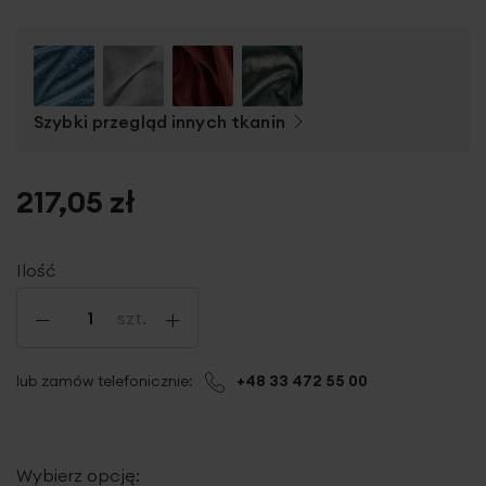
Szybki przegląd innych tkanin
217,05 zł
Ilość
-
+
szt.
lub zamów telefonicznie:
+48 33 472 55 00
Wybierz opcję: