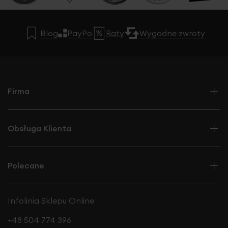
Styl uniwersalny — pasuje do wnętrz klasycznych i
nowoczesnych
Wysoka jakość wykonania i estetyczny detal
Blog
PayPo
Raty
Wygodne zwroty
Firma
Obsługa Klienta
Polecane
Infolinia Sklepu Online
+48 504 774 396