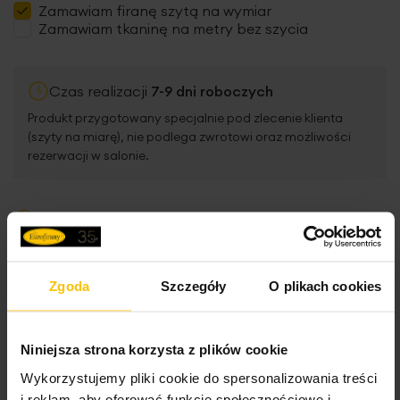
Zamawiam
firanę szytą
na wymiar
Zamawiam tkaninę na metry bez szycia
Czas realizacji
7-9 dni roboczych
Produkt przygotowany specjalnie pod zlecenie klienta
(szyty na miarę), nie podlega zwrotowi oraz możliwości
rezerwacji w salonie.
Darmowa dostawa od
299,00 zł
Kup teraz, zapłać
za 30 dni
Kontakt z dekoratorem:
+48 502 847 876
Zgoda
Szczegóły
O plikach cookies
Inne produkty z kolekcji:
Kolekcja
podstawowa
Niniejsza strona korzysta z plików cookie
Wykorzystujemy pliki cookie do spersonalizowania treści
i reklam, aby oferować funkcje społecznościowe i