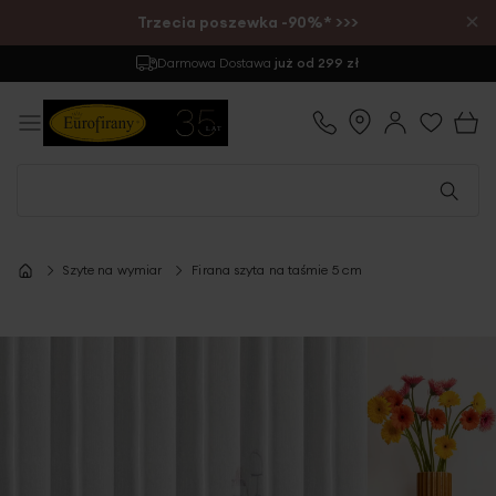
×
Trzecia poszewka -90%* >>>
Darmowa Dostawa
już od 299 zł
Szyte na wymiar
Firana szyta na taśmie 5 cm
Przejdź
na
koniec
galerii