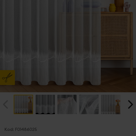
Przejdź
na
Kod:
F01486025
początek