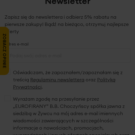
Newsletter
Zapisz się do newslettera i odbierz 5% rabatu na
pierwsze zakupy! Bądź na bieżąco, otrzymuj najlepsze
oferty
ZOBACZ OPINIE
Adres e-mail
Oświadczam, że zapoznałem/zapoznałam się z
treścią
Regulaminu newslettera
oraz
Polityką
Prywatności
.
Wyrażam zgodę na przesyłanie przez
„EUROFIRANY” B.B. Choczyńscy spółka jawna z
siedzibą w Żywcu na mój adres e-mail imiennych
wiadomości zawierających w szczególności
Ta tkanina firanowa wykonana z materiału typu aden
informacje o nowościach, promocjach,
zachwyca swoją lekkością i subtelnym, naturalnym
charakterem. Delikatnie transparentna powierzchnia