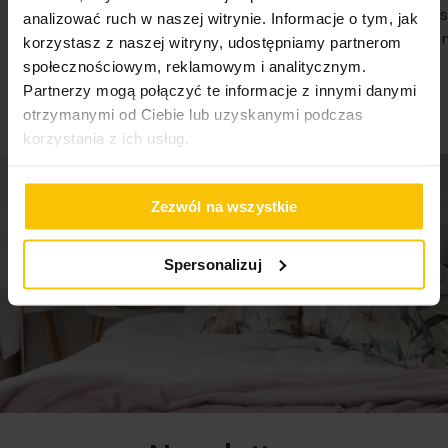
DOSTAWA POLECAM
Państwa Je
analizować ruch w naszej witrynie. Informacje o tym, jak
Nie traćcie 
korzystasz z naszej witryny, udostępniamy partnerom
07-08-2026
społecznościowym, reklamowym i analitycznym.
07-08-2026
Partnerzy mogą połączyć te informacje z innymi danymi
otrzymanymi od Ciebie lub uzyskanymi podczas
korzystania z ich usług.
Zezwól na wszystkie
Spersonalizuj