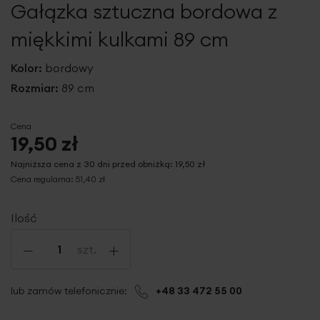
Gałązka sztuczna bordowa z
galerii
miękkimi kulkami 89 cm
Kolor:
bordowy
Rozmiar:
89 cm
Cena
19,50 zł
Najniższa cena z 30 dni przed obniżką:
19,50 zł
Cena regularna:
51,40 zł
Ilość
-
+
szt.
lub zamów telefonicznie:
+48 33 472 55 00