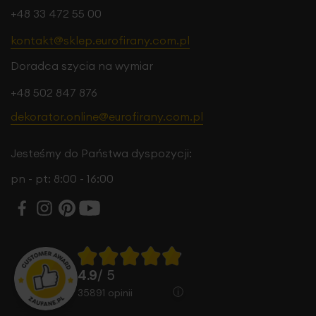
+48 33 472 55 00
kontakt@sklep.eurofirany.com.pl
Doradca szycia na wymiar
+48 502 847 876
dekorator.online@eurofirany.com.pl
Jesteśmy do Państwa dyspozycji:
pn - pt: 8:00 - 16:00
4.9
/ 5
35891
opinii