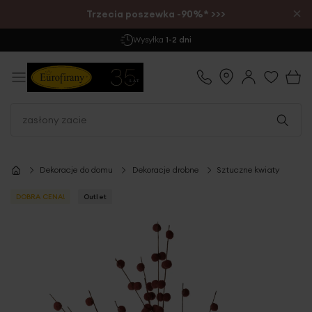
×
Trzecia poszewka -90%* >>>
Wysyłka
1-2 dni
Dekoracje do domu
Dekoracje drobne
Sztuczne kwiaty
DOBRA CENA!
Outlet
Przejdź
na
koniec
galerii