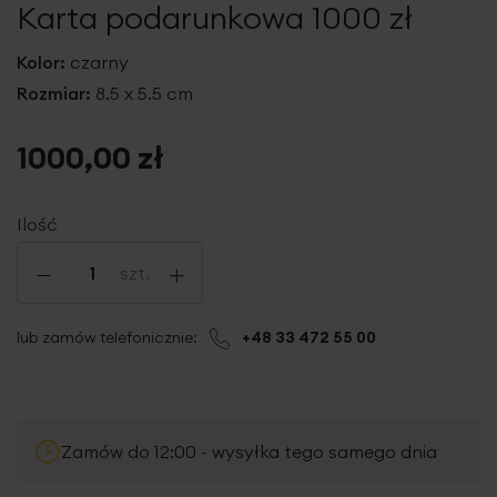
Karta podarunkowa 1000 zł
galerii
Kolor:
czarny
Rozmiar:
8.5 x 5.5 cm
1000,00 zł
Ilość
-
+
szt.
lub zamów telefonicznie:
+48 33 472 55 00
Zamów do 12:00 - wysyłka tego samego dnia