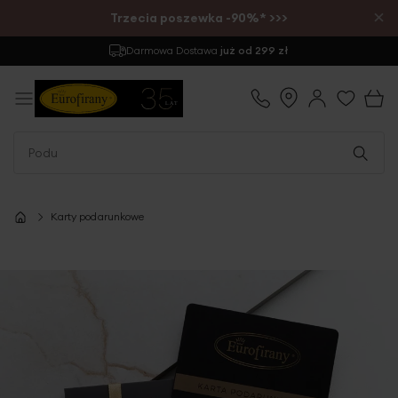
×
Trzecia poszewka -90%* >>>
Darmowa Dostawa
już od 299 zł
Karty podarunkowe
Przejdź
na
koniec
galerii