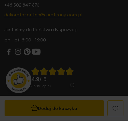
+48 502 847 876
dekorator.online@eurofirany.com.pl
Jesteśmy do Państwa dyspozycji:
pn - pt: 8:00 - 16:00
4.9
/ 5
35891
opinii
Dodaj do koszyka
© 2026 Eurofirany B.B. Choczyńscy Sp.J. Wszystkie
prawa zastrzeżone.