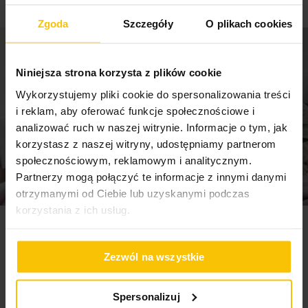
Śmiało można powiedzieć, że to karta płatnicza dla
Zgoda
Szczegóły
O plikach cookies
obdarowanego. Nic tak nie cieszy, jak otrzymanie
dodatkowej gotówki na zakupy. Obdarowany ma rok na
dokonanie zakupu z użyciem karty.
Niniejsza strona korzysta z plików cookie
Dostawa:
Wykorzystujemy pliki cookie do spersonalizowania treści
Karta podarunkowa zakupiona w sklepie internetowym
i reklam, aby oferować funkcje społecznościowe i
jest dostarczana na adres dostawy podany podczas
analizować ruch w naszej witrynie. Informacje o tym, jak
dokonywania zakupu, lub można ją odebrać osobiście w
korzystasz z naszej witryny, udostępniamy partnerom
wybranym salonie.
społecznościowym, reklamowym i analitycznym.
Partnerzy mogą połączyć te informacje z innymi danymi
otrzymanymi od Ciebie lub uzyskanymi podczas
Jak skorzystać z karty?
korzystania z ich usług.
Karta podarunkowa firmy Eurofirany jest bardzo prosta w
Newsletter
obsłudze. Można z niej skorzystać w wygodny dla siebie
sposób. Wystarczy udać się do jednego ze stacjonarnych
Zezwól na wszystkie
salonów EUROFIRANY i dokonać zakupów płacąc za nie
Zapisz się do newslettera i odbierz 5% rabatu na
kartą podarunkową. Kartą można również zapłacić za
pierwsze zakupy! Bądź na bieżąco, otrzymuj najlepsze
zakupy w sklepie internetowym na www.eurofirany.com.pl
Spersonalizuj
oferty