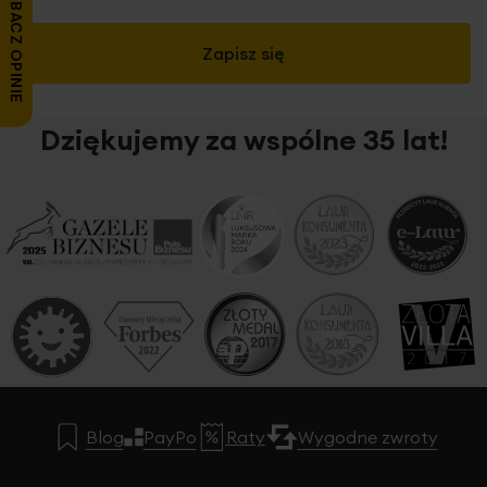
ZOBACZ OPINIE
zakupu
regulamin korzystania z karty podarunkowej oraz lista
Zapisz się
salonów dostępny jest w naszych salonach stacjonarnych
oraz pod linkiem
Regulamin kart podarunkowych
Dziękujemy za wspólne 35 lat!
Blog
PayPo
Raty
Wygodne zwroty