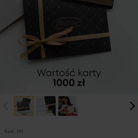
Przejdź
na
Kod:
-170
początek