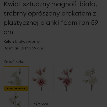
Kwiat sztuczny magnolii biało,
galerii
srebrny oprószony brokatem z
plastycznej pianki foamiran 59
cm
Kolor:
biały, srebrny
Rozmiar:
∅ 17 x 59 cm
Zmień kolor
BIAŁY, SREBRNY
+2 więcej