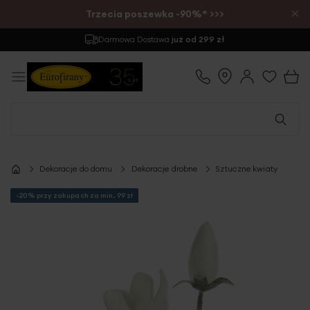
×
Trzecia poszewka -90%* >>>
Darmowa Dostawa
już od 299 zł
Dekoracje do domu
Dekoracje drobne
Sztuczne kwiaty
-20% przy zakupach za min. 99 zł
Przejdź
na
koniec
galerii