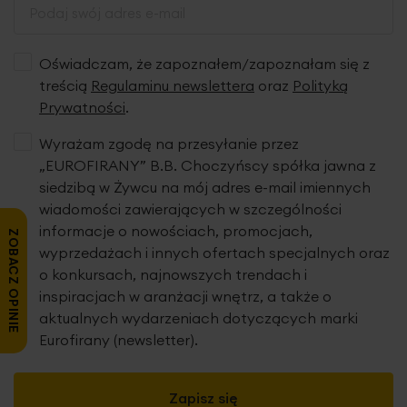
Oświadczam, że zapoznałem/zapoznałam się z
treścią
Regulaminu newslettera
oraz
Polityką
Prywatności
.
Wyrażam zgodę na przesyłanie przez
„EUROFIRANY” B.B. Choczyńscy spółka jawna z
siedzibą w Żywcu na mój adres e-mail imiennych
wiadomości zawierających w szczególności
informacje o nowościach, promocjach,
ZOBACZ OPINIE
wyprzedażach i innych ofertach specjalnych oraz
o konkursach, najnowszych trendach i
inspiracjach w aranżacji wnętrz, a także o
aktualnych wydarzeniach dotyczących marki
Eurofirany (newsletter).
Zapisz się