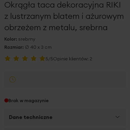
Okrągła taca dekoracyjna RIKI
galerii
z lustrzanym blatem i ażurowym
obrzeżem z metalu, srebrna
Kolor:
srebrny
Rozmiar:
∅ 40 x 3 cm
Ocena:
5/5
Opinie klientów:
2
100
100
% of
Brak w magazynie
Dane techniczne