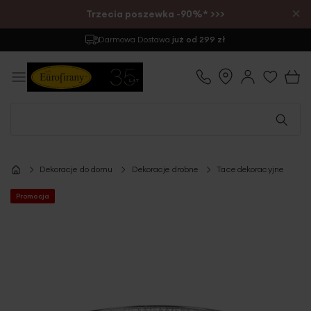
×
Trzecia poszewka -90%* >>>
Darmowa Dostawa
już od 299 zł
Dekoracje do domu
Dekoracje drobne
Tace dekoracyjne
Promocja
Przejdź
na
koniec
galerii