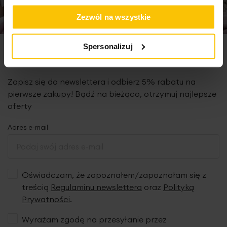
Zezwól na wszystkie
Spersonalizuj
Newsletter
Zapisz się do newslettera i odbierz 5% rabatu na
pierwsze zakupy! Bądź na bieżąco, otrzymuj najlepsze
oferty
Adres e-mail
Oświadczam, że zapoznałem/zapoznałam się z
treścią
Regulaminu newslettera
oraz
Polityką
Prywatności
.
Wyrażam zgodę na przesyłanie przez