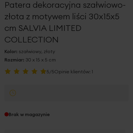
Patera dekoracyjna szałwiowo-
galerii
złota z motywem liści 30x15x5
cm SALVIA LIMITED
COLLECTION
Kolor:
szałwiowy, złoty
Rozmiar:
30 x 15 x 5 cm
Ocena:
5/5
Opinie klientów:
1
100
100
% of
Brak w magazynie