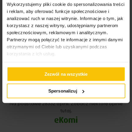
Wykorzystujemy pliki cookie do spersonalizowania treści
High-contrast mode
i reklam, aby oferować funkcje społecznościowe i
analizować ruch w naszej witrynie. Informacje o tym, jak
To może Cię zainteresować
korzystasz z naszej witryny, udostępniamy partnerom
społecznościowym, reklamowym i analitycznym.
Partnerzy mogą połączyć te informacje z innymi danymi
otrzymanymi od Ciebie lub uzyskanymi podczas
korzystania z ich usług.
Opinie potwierdzone zakupem
Zezwól na wszystkie
Spersonalizuj
5%
Na podstawie 28332 opinii. Zobacz niektóre opinie
tutaj.