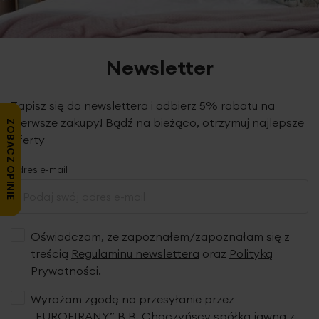
Newsletter
Zapisz się do newslettera i odbierz 5% rabatu na
pierwsze zakupy! Bądź na bieżąco, otrzymuj najlepsze
ZOBACZ OPINIE
oferty
Adres e-mail
Oświadczam, że zapoznałem/zapoznałam się z
treścią
Regulaminu newslettera
oraz
Polityką
Prywatności
.
Wyrażam zgodę na przesyłanie przez
„EUROFIRANY” B.B. Choczyńscy spółka jawna z