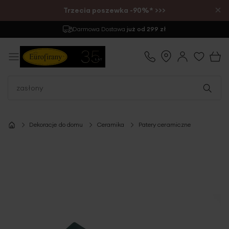
×
Trzecia poszewka -90%* >>>
Darmowa Dostawa
już od 299 zł
Dekoracje do domu
Ceramika
Patery ceramiczne
Przejdź
na
koniec
galerii