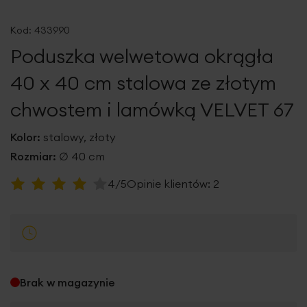
Przejdź
na
Kod:
433990
początek
Poduszka welwetowa okrągła
galerii
40 x 40 cm stalowa ze złotym
chwostem i lamówką VELVET 67
Kolor:
stalowy, złoty
Rozmiar:
∅ 40 cm
Ocena:
4/5
Opinie klientów:
2
80
100
% of
Brak w magazynie