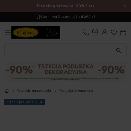
×
Trzecia poszewka -90%* >>>
Darmowa Dostawa
już od 299 zł
Poszewki na poduszki
Poduszki dekoracyjne
Trzecia poduszka -90%
Przejdź
na
koniec
galerii