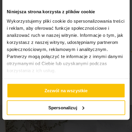
5%
Na podstawie 28295 opinii. Zobacz niektóre opinie
Niniejsza strona korzysta z plików cookie
tutaj.
Wykorzystujemy pliki cookie do spersonalizowania treści
i reklam, aby oferować funkcje społecznościowe i
analizować ruch w naszej witrynie. Informacje o tym, jak
korzystasz z naszej witryny, udostępniamy partnerom
społecznościowym, reklamowym i analitycznym.
Partnerzy mogą połączyć te informacje z innymi danymi
100%
100%
Super
Super
otrzymanymi od Ciebie lub uzyskanymi podczas
korzystania z ich usług.
04-08-2026
04-08-2026
Zezwól na wszystkie
Spersonalizuj