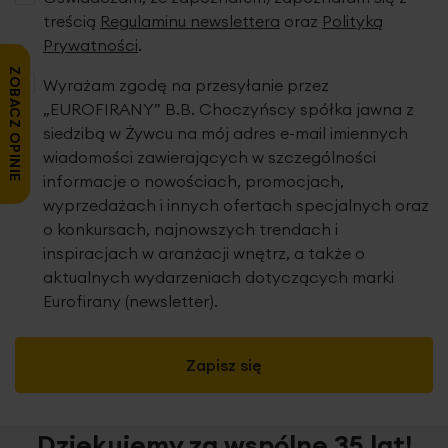
treścią
Regulaminu newslettera
oraz
Polityką
Prywatności
.
ZOBACZ OPINIE
Wyrażam zgodę na przesyłanie przez
„EUROFIRANY” B.B. Choczyńscy spółka jawna z
siedzibą w Żywcu na mój adres e-mail imiennych
wiadomości zawierających w szczególności
informacje o nowościach, promocjach,
wyprzedażach i innych ofertach specjalnych oraz
o konkursach, najnowszych trendach i
inspiracjach w aranżacji wnętrz, a także o
aktualnych wydarzeniach dotyczących marki
Eurofirany (newsletter).
Zapisz się
Dziękujemy za wspólne 35 lat!