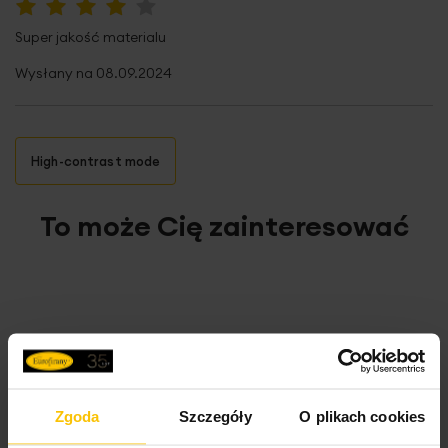
Pobierz instrukcję użytkowania i bezpieczeństwa produktu
Nie suszyć w suszarce bębnowej
80%
średnica: 40 cm
Super jakość materialu
wysokość: 20 cm
Wysłany na
08.09.2024
skład: 100% poliester - welwet
gramatura: 220 g/m2 (tkanina welwetowa)+320g/m2
Nie prasować
(wypełnienie)
High-contrast mode
To może Cię zainteresować
Opinie potwierdzone zakupem
Zgoda
Szczegóły
O plikach cookies