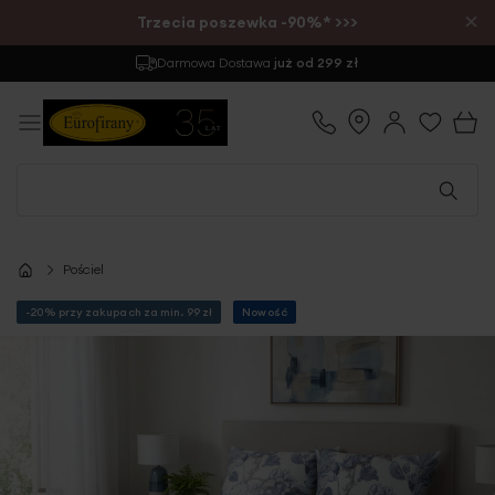
×
Trzecia poszewka -90%* >>>
Darmowa Dostawa
już od 299 zł
Pościel
-20% przy zakupach za min. 99 zł
Nowość
Przejdź
na
koniec
galerii