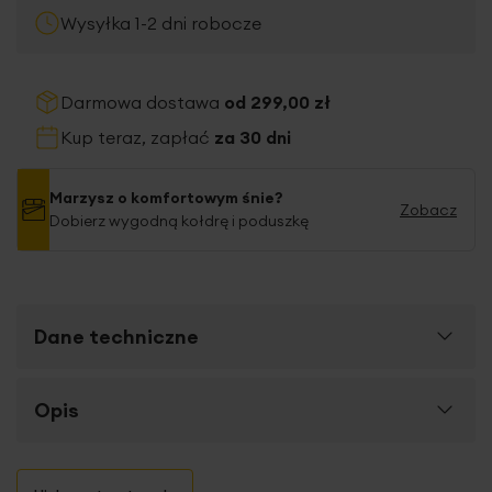
Wysyłka 1-2 dni robocze
Darmowa dostawa
od 299,00 zł
Kup teraz, zapłać
za 30 dni
Marzysz o komfortowym śnie?
Zobacz
Dobierz wygodną kołdrę i poduszkę
Dane techniczne
Więcej
Opis
SKU
483211
informacji
Rozmiar (szer. x dł.)
160 x 200 cm
Komplet pościeli wykonany z
makosatyny bawełnianej