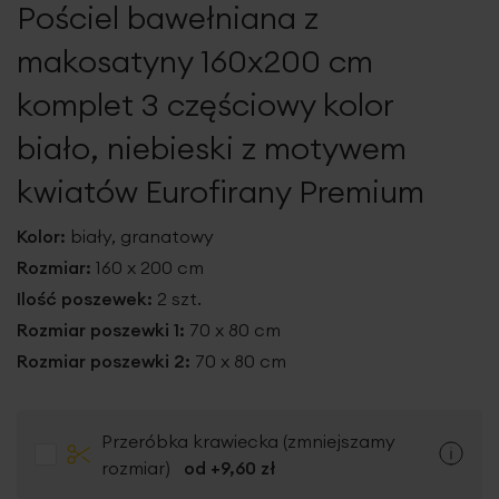
Pościel bawełniana z
galerii
makosatyny 160x200 cm
komplet 3 częściowy kolor
biało, niebieski z motywem
kwiatów Eurofirany Premium
Kolor:
biały, granatowy
Rozmiar:
160 x 200 cm
Ilość poszewek:
2 szt.
Rozmiar poszewki 1:
70 x 80 cm
Rozmiar poszewki 2:
70 x 80 cm
Przeróbka krawiecka (zmniejszamy
rozmiar)
od +
9,60 zł