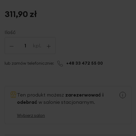
311,90 zł
Ilość
-
+
kpl.
lub zamów telefonicznie:
+48 33 472 55 00
Ten produkt możesz
zarezerwować i
odebrać
w salonie stacjonarnym.
Wybierz salon